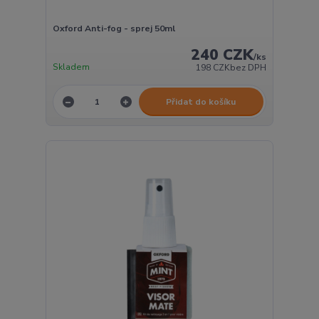
Oxford Anti-fog - sprej 50ml
240 CZK
/
ks
Skladem
198 CZK
bez DPH
Přidat do košíku