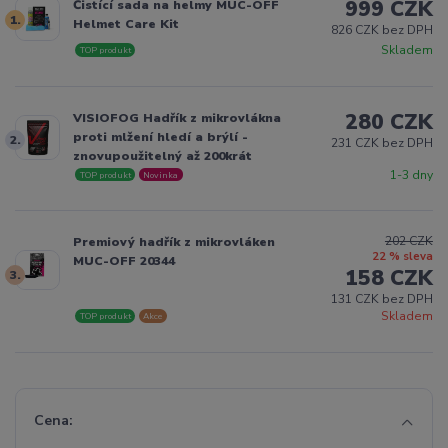
999 CZK
Čistící sada na helmy MUC-OFF
1.
Helmet Care Kit
826 CZK bez DPH
Skladem
TOP produkt
280 CZK
VISIOFOG Hadřík z mikrovlákna
proti mlžení hledí a brýlí -
2.
231 CZK bez DPH
znovupoužitelný až 200krát
1-3 dny
TOP produkt
Novinka
202 CZK
Premiový hadřík z mikrovláken
22 % sleva
MUC-OFF 20344
158 CZK
3.
131 CZK bez DPH
Skladem
TOP produkt
Akce
Cena: