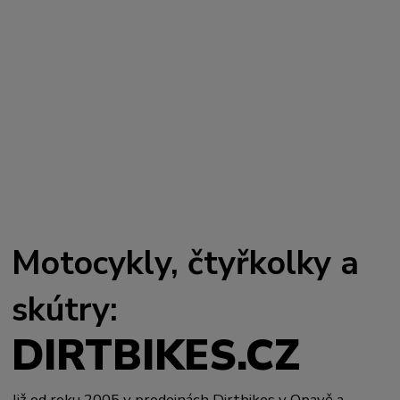
Motocykly, čtyřkolky a
skútry:
DIRTBIKES.CZ
Již od roku 2005 v prodejnách Dirtbikes v Opavě a