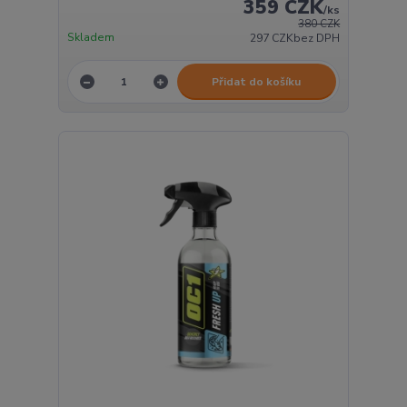
359 CZK
/
ks
380 CZK
Skladem
297 CZK
bez DPH
Přidat do košíku