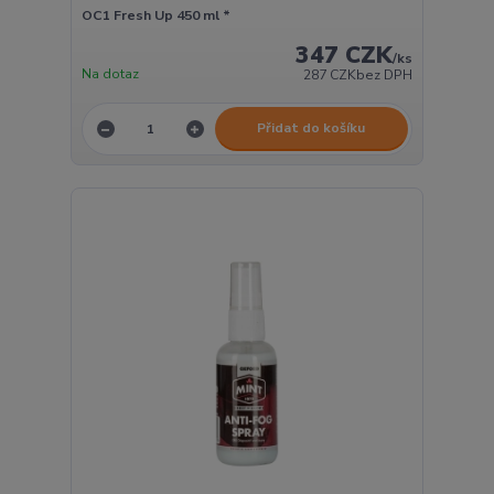
OC1 Fresh Up 450 ml *
347 CZK
/
ks
Na dotaz
287 CZK
bez DPH
Přidat do košíku