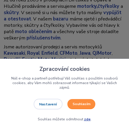
y,
Hlučíně prodáváme a servisujeme
motork
čtyřkolky
a
skútry
. V sezoně si u nás můžete tyto mašiny
vypůjčit
a otestovat
. V našem
bazaru
máme ojeté i předváděcí
motorky, skútry a čtyřkolky. Vybavíme vás od hlavy k
patě
moto oblečením
a všechny vaše stroje doladíte
veškerým
příslušenstvím
.
Jsme autorizovaní prodejci a servis motocyklů
Kawasaki
,
Royal Enfield
,
CFMoto
,
Jawa
,
QJMotor
,
Benelli
,
Fantic
,
Moto Morini
, stylových italských
skútrů
Vespa,
Piaggio a Aprilia,
francouzských
Zpracování cookies
Peugeotů
a taiwanských značek
Kymco
a
SYM
.
Náš e-shop a partneři potřebují Váš souhlas s použitím souborů
cookies, aby Vám mohli zobrazovat informace týkající se Vašich
zájmů.
Souhlasím
Nastavení
Souhlas můžete odmítnout
zde
.