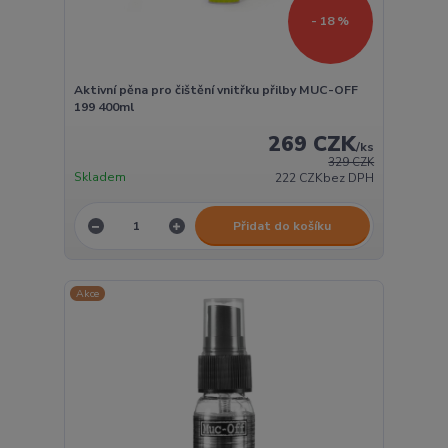
- 18 %
Aktivní pěna pro čištění vnitřku přilby MUC-OFF
199 400ml
269 CZK
/
ks
329 CZK
Skladem
222 CZK
bez DPH
Přidat do košíku
Akce