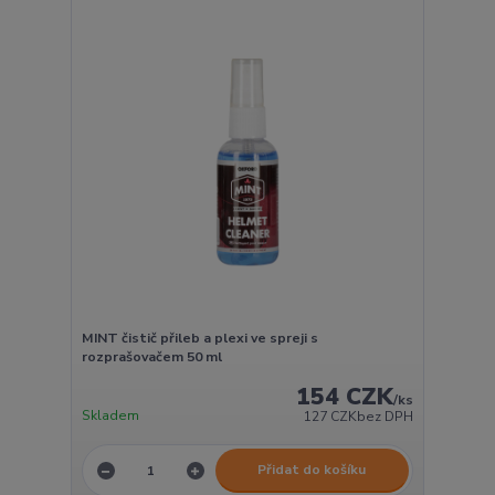
MINT čistič přileb a plexi ve spreji s
rozprašovačem 50 ml
154 CZK
/
ks
Skladem
127 CZK
bez DPH
Přidat do košíku