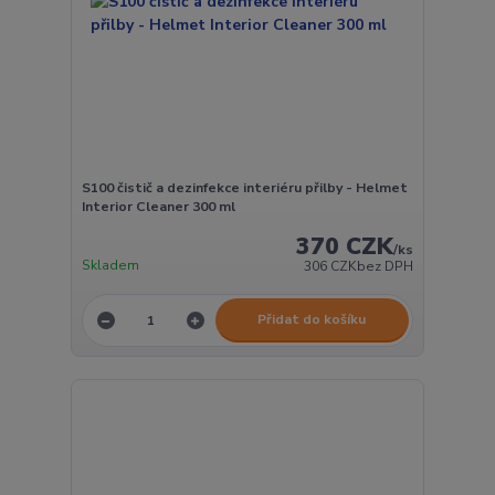
S100 čistič a dezinfekce interiéru přilby - Helmet
Interior Cleaner 300 ml
370 CZK
/
ks
Skladem
306 CZK
bez DPH
Přidat do košíku