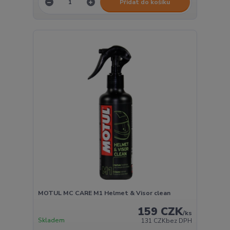
Přidat do košíku
MOTUL MC CARE M1 Helmet & Visor clean
159 CZK
/
ks
Skladem
131 CZK
bez DPH