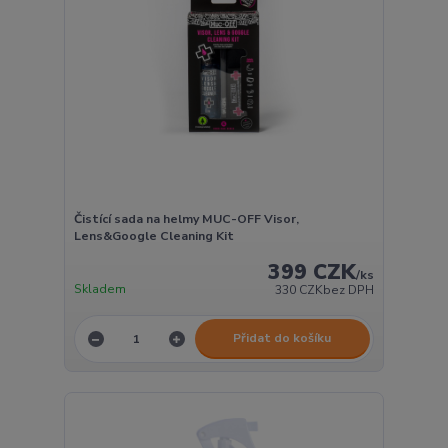
Čistící sada na helmy MUC-OFF Visor,
Lens&Google Cleaning Kit
399 CZK
/
ks
Skladem
330 CZK
bez DPH
Přidat do košíku