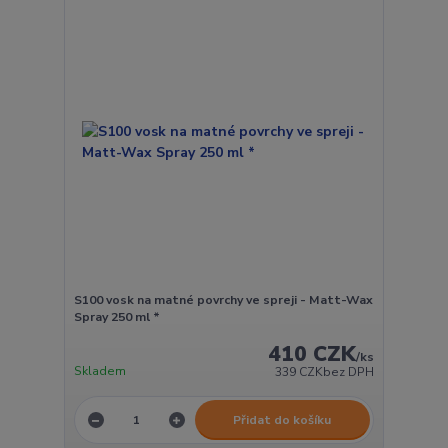
S100 vosk na matné povrchy ve spreji - Matt-Wax
Spray 250 ml *
410 CZK
/
ks
Skladem
339 CZK
bez DPH
Přidat do košíku