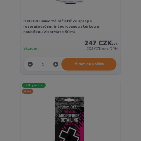
OXFORD univerzální čistič ve spreji s
rozprašovačem, integrovanou stěrkou a
houbičkou VisorMate 50 ml
247 CZK
/
ks
Skladem
204 CZK
bez DPH
Přidat do košíku
TOP produkt
Akce