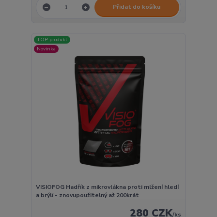
Přidat do košíku
TOP produkt
Novinka
VISIOFOG Hadřík z mikrovlákna proti mlžení hledí
a brýlí - znovupoužitelný až 200krát
280 CZK
/
ks