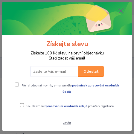
OPAVA 733537099/HLUČÍN
734541648/OLOMOUC 734593593
0
0,00 CZK
Získejte slevu
Menu
Získejte 100 Kč slevu na první objednávku
Stačí zadat váš email
PRO JEZDCE
HELMY
PŘÍSLUŠENSTVÍ, ÚDRŽBA
Péče a
údržba o helmu
Odeslat
Přeji si odebírat novinky e-mailem dle
podmínek zpracování osobních
Péče a údržba o helmu
údajů
.
Souhlasím se
zpracováním osobních údajů
pro účely registrace.
Nejprodávanější
Zavřít