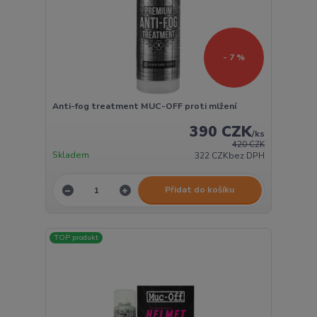
- 7 %
Anti-fog treatment MUC-OFF proti mlžení
390 CZK
/
ks
420 CZK
Skladem
322 CZK
bez DPH
Přidat do košíku
TOP produkt