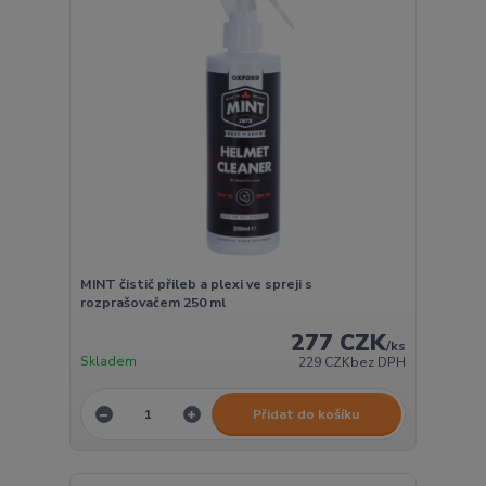
MINT čistič přileb a plexi ve spreji s
rozprašovačem 250 ml
277 CZK
/
ks
Skladem
229 CZK
bez DPH
Přidat do košíku