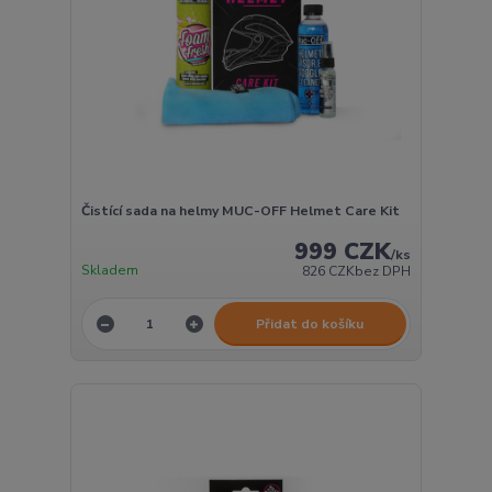
Čistící sada na helmy MUC-OFF Helmet Care Kit
999 CZK
/
ks
Skladem
826 CZK
bez DPH
Přidat do košíku