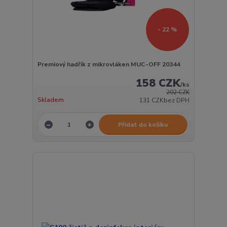
- 22 %
Premiový hadřík z mikrovláken MUC-OFF 20344
158 CZK
/
ks
202 CZK
Skladem
131 CZK
bez DPH
Přidat do košíku