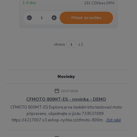
1-3 dny
231 CZK
bez DPH
Přidat do košíku
strana
z 1
Novinky
23.07.2026
CFMOTO 800MT-ES - novinka - DEMO
CFMOTO 800MT-ES Explore je na českém trhu testovací moto
připraveno, objednejte si jízdu 733537099
https://4217007.s3.eshop-rychle.cz/cfmoto-800m...
číst celé