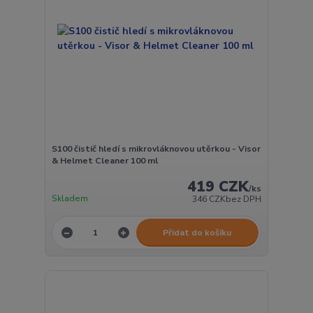
S100 čistič hledí s mikrovláknovou utěrkou - Visor
& Helmet Cleaner 100 ml
419 CZK
/
ks
Skladem
346 CZK
bez DPH
Přidat do košíku