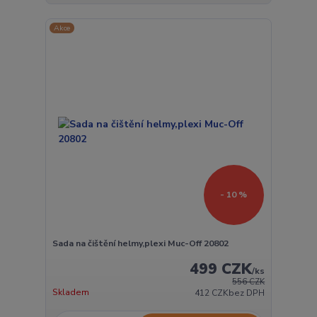
Akce
- 10 %
Sada na čištění helmy,plexi Muc-Off 20802
499 CZK
/
ks
556 CZK
Skladem
412 CZK
bez DPH