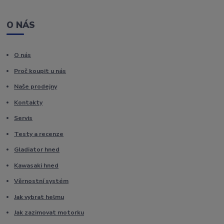
O NÁS
O nás
Proč koupit u nás
Naše prodejny
Kontakty
Servis
Testy a recenze
Gladiator hned
Kawasaki hned
Věrnostní systém
Jak vybrat helmu
Jak zazimovat motorku