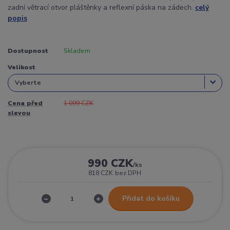
zadní větrací otvor pláštěnky a reflexní páska na zádech.
celý
popis
Dostupnost
Skladem
Velikost
Cena před
1 099 CZK
slevou
990 CZK
/
ks
818 CZK
bez DPH
Přidat do košíku