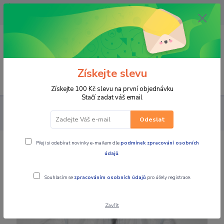
OPAVA 733537099/HLUČÍN
734541648/OLOMOUC 734593593
0
0,00 CZK
Získejte slevu
Menu
Získejte 100 Kč slevu na první objednávku
Stačí zadat váš email
PRO JEZDCE
Do deště - NEPROMOKY
BUNDY
FOX moto
pláštěnka Fluid Jacket Clear
Odeslat
Přeji si odebírat novinky e-mailem dle
podmínek zpracování osobních
FOX moto pláštěnka Fluid Jacket Clear
údajů
.
Souhlasím se
zpracováním osobních údajů
pro účely registrace.
Zavřít