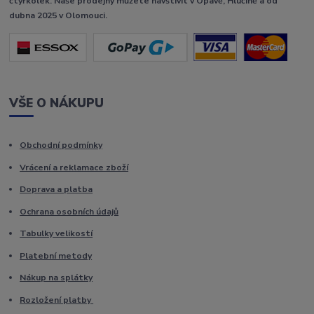
čtyřkolek. Naše prodejny můžete navštívit v Opavě, Hlučíně a od
dubna 2025 v Olomouci.
VŠE O NÁKUPU
Obchodní podmínky
Vrácení a reklamace zboží
Doprava a platba
Ochrana osobních údajů
Tabulky velikostí
Platební metody
Nákup na splátky
Rozložení platby