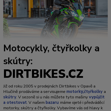
Motocykly, čtyřkolky a
skútry:
DIRTBIKES.CZ
Již od roku 2005 v prodejnách Dirtbikes v Opavě a
y,
Hlučíně prodáváme a servisujeme
motork
čtyřkolky
a
skútry
. V sezoně si u nás můžete tyto mašiny
vypůjčit
a otestovat
. V našem
bazaru
máme ojeté i předváděcí
motorky, skútry a čtyřkolky. Vybavíme vás od hlavy k