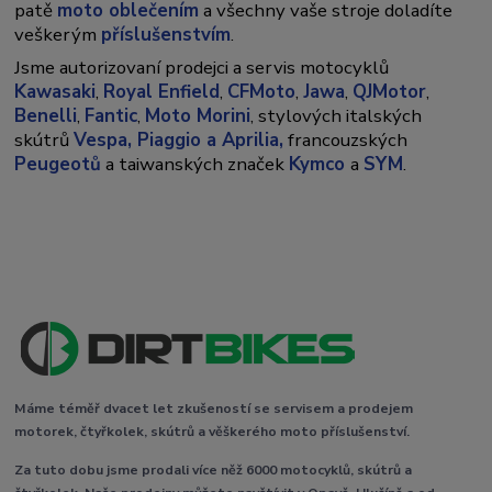
patě
moto oblečením
a všechny vaše stroje doladíte
veškerým
příslušenstvím
.
Jsme autorizovaní prodejci a servis motocyklů
Kawasaki
,
Royal Enfield
,
CFMoto
,
Jawa
,
QJMotor
,
Benelli
,
Fantic
,
Moto Morini
, stylových italských
skútrů
Vespa,
Piaggio a Aprilia,
francouzských
Peugeotů
a taiwanských značek
Kymco
a
SYM
.
Máme téměř dvacet let zkušeností se servisem a prodejem
motorek, čtyřkolek, skútrů a věškerého moto příslušenství.
Za tuto dobu jsme prodali více něž 6000 motocyklů, skútrů a