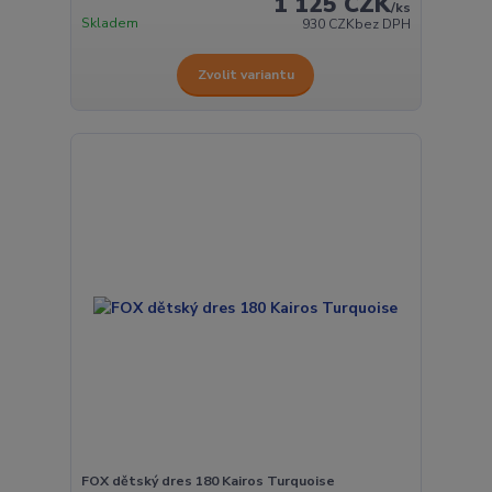
1 125 CZK
/
ks
Skladem
930 CZK
bez DPH
Zvolit variantu
FOX dětský dres 180 Kairos Turquoise