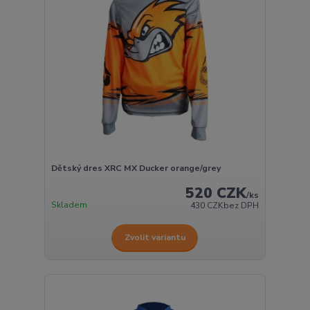
Dětský dres XRC MX Ducker orange/grey
520 CZK
/
ks
Skladem
430 CZK
bez DPH
Zvolit variantu