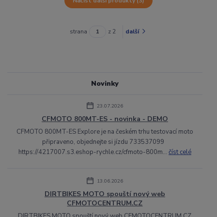
Načíst další produkty (3)
strana
z 2
další
Novinky
23.07.2026
CFMOTO 800MT-ES - novinka - DEMO
CFMOTO 800MT-ES Explore je na českém trhu testovací moto
připraveno, objednejte si jízdu 733537099
https://4217007.s3.eshop-rychle.cz/cfmoto-800m...
číst celé
13.06.2026
DIRTBIKES MOTO spouští nový web
CFMOTOCENTRUM.CZ
DIRTBIKES MOTO spouští nový web CFMOTOCENTRUM.CZ