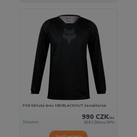
FOX Dětský dres 180 BLACKOUT černá/černá
990 CZK
/
ks
Skladem
818 CZK
bez DPH
Zvolit variantu