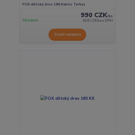
FOX dětský dres 180 Kairos Tyrkys
990 CZK
/
ks
Skladem
818 CZK
bez DPH
Zvolit variantu