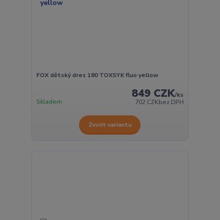
FOX dětský dres 180 TOXSYK fluo yellow
849 CZK
/
ks
Skladem
702 CZK
bez DPH
Zvolit variantu