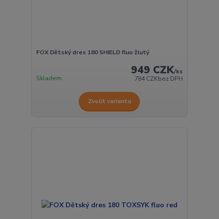
FOX Dětský dres 180 SHIELD fluo žlutý
949 CZK
/
ks
Skladem
784 CZK
bez DPH
Zvolit variantu