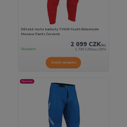
Dětské moto kalhoty THOR Youth Ridemode
Menace Pants červená
2 099 CZK
/
ks
Skladem
1 735 CZK
bez DPH
Zvolit variantu
Novinka