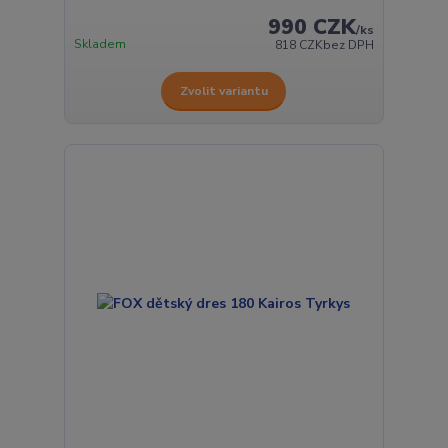
990 CZK
/
ks
Skladem
818 CZK
bez DPH
Zvolit variantu