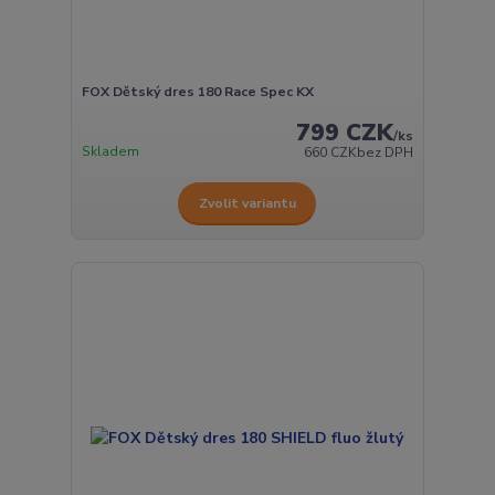
FOX Dětský dres 180 Race Spec KX
799 CZK
/
ks
Skladem
660 CZK
bez DPH
Zvolit variantu