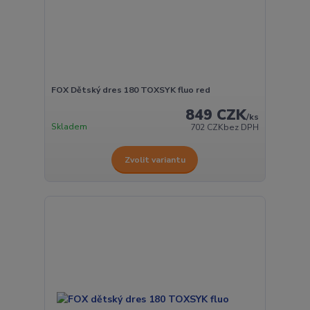
FOX Dětský dres 180 TOXSYK fluo red
849 CZK
/
ks
Skladem
702 CZK
bez DPH
Zvolit variantu