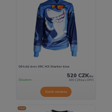
Dětský dres XRC MX Sharker blue
520 CZK
/
ks
Skladem
430 CZK
bez DPH
Zvolit variantu
Akce