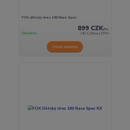
FOX dětský dres 180 Race Spec
899 CZK
/
ks
Skladem
743 CZK
bez DPH
Zvolit variantu