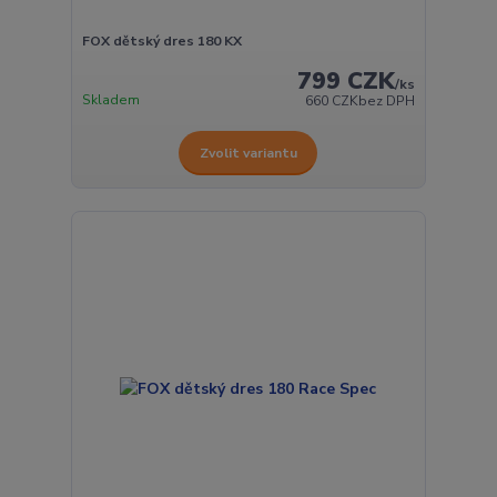
FOX dětský dres 180 KX
799 CZK
/
ks
Skladem
660 CZK
bez DPH
Zvolit variantu