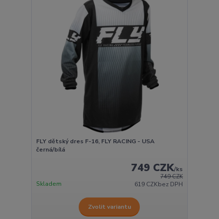
FLY dětský dres F-16, FLY RACING - USA
černá/bílá
749 CZK
/
ks
749 CZK
Skladem
619 CZK
bez DPH
Zvolit variantu