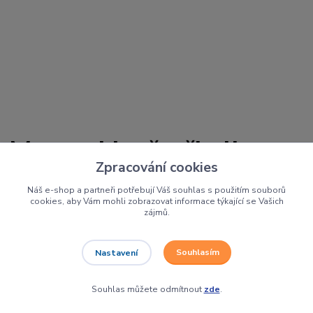
Motocykly, čtyřkolky a
Zpracování cookies
skútry:
Náš e-shop a partneři potřebují Váš souhlas s použitím souborů
cookies, aby Vám mohli zobrazovat informace týkající se Vašich
DIRTBIKES.CZ
zájmů.
Souhlasím
Nastavení
Již od roku 2005 v prodejnách Dirtbikes v Opavě a
y,
Hlučíně prodáváme a servisujeme
motork
čtyřkolky
a
skútry
. V sezoně si u nás můžete tyto mašiny
vypůjčit
Souhlas můžete odmítnout
zde
.
a otestovat
. V našem
bazaru
máme ojeté i předváděcí