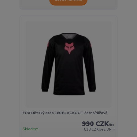
FOX Dětský dres 180 BLACKOUT černá/růžová
990 CZK
/
ks
Skladem
818 CZK
bez DPH