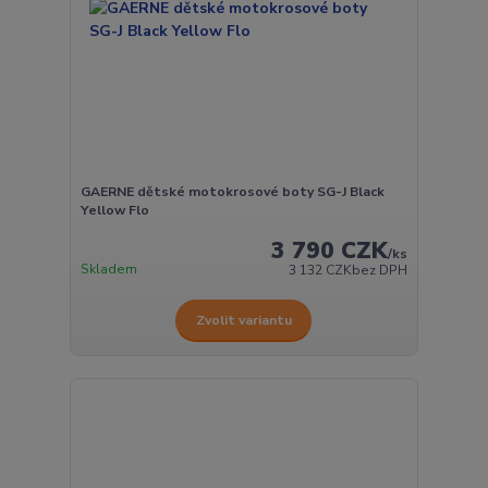
GAERNE dětské motokrosové boty SG-J Black
Yellow Flo
3 790 CZK
/
ks
Skladem
3 132 CZK
bez DPH
Zvolit variantu