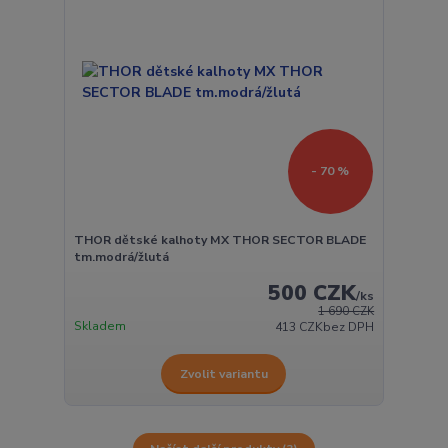
- 70 %
THOR dětské kalhoty MX THOR SECTOR BLADE
tm.modrá/žlutá
500 CZK
/
ks
1 690 CZK
Skladem
413 CZK
bez DPH
Zvolit variantu