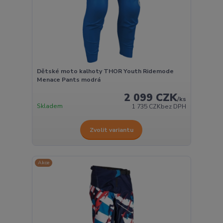
Dětské moto kalhoty THOR Youth Ridemode
Menace Pants modrá
2 099 CZK
/
ks
Skladem
1 735 CZK
bez DPH
Zvolit variantu
Akce