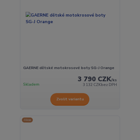
GAERNE dětské motokrosové boty SG-J Orange
3 790 CZK
/
ks
Skladem
3 132 CZK
bez DPH
Zvolit variantu
Akce