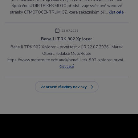
Společnost DIRTBIKES MOTO představuje své nové webové
stránky CFMOTOCENTRUM.CZ, které zákazníkům při...
číst celé
23.07.2026
Benelli TRK 902 Xplorer
Benelli TRK 902 Xplorer – první test v ČR 22.07.2026 | Marek
Olbert, redakce MotoRoute
https://www.motoroute.cz/clanek/benelli-trk-902-xplorer-prvni...
číst celé
Zobrazit všechny novinky