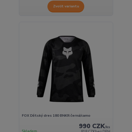
Zvolit variantu
FOX Dětský dres 180 BNKR černá/camo
990 CZK
/
ks
Skladem
818 CZK
bez DPH