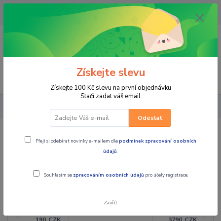
OPAVA 733537099/HLUČÍN
734541648/OLOMOUC 734593593
0
0,00 CZK
Získejte slevu
Menu
Získejte 100 Kč slevu na první objednávku
Stačí zadat váš email
PRO JEZDCE
MOTOKROS a ENDURO
DRESY
DĚTSKÉ
Odeslat
DĚTSKÉ
Přeji si odebírat novinky e-mailem dle
podmínek zpracování osobních
údajů
.
Souhlasím se
zpracováním osobních údajů
pro účely registrace.
Cena:
Zavřít
CZK
CZK