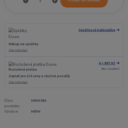
Přidat do košíku
Splátková kalkulačka
Nákup na splátky
Více informací
4 × 697 Kč
Bez navýšení
Rozložená platba
Zaplať jen 1/4 ceny a zbytek později
Více informací
Číslo
MBW061
produktu:
Výrobce:
MBW