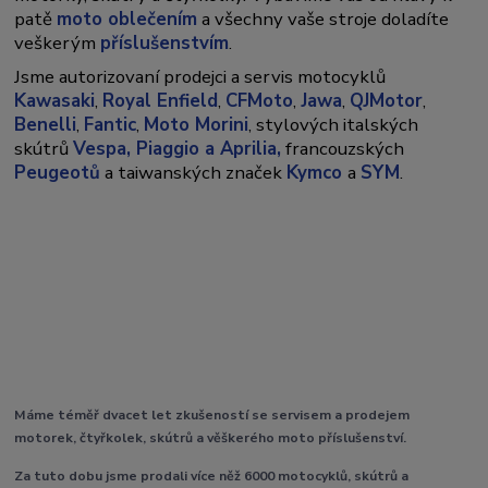
patě
moto oblečením
a všechny vaše stroje doladíte
veškerým
příslušenstvím
.
Jsme autorizovaní prodejci a servis motocyklů
Kawasaki
,
Royal Enfield
,
CFMoto
,
Jawa
,
QJMotor
,
Benelli
,
Fantic
,
Moto Morini
, stylových italských
skútrů
Vespa,
Piaggio a Aprilia,
francouzských
Peugeotů
a taiwanských značek
Kymco
a
SYM
.
Máme téměř dvacet let zkušeností se servisem a prodejem
motorek, čtyřkolek, skútrů a věškerého moto příslušenství.
Za tuto dobu jsme prodali více něž 6000 motocyklů, skútrů a