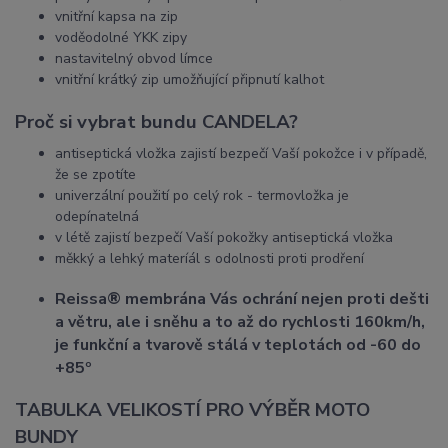
vnitřní kapsa na zip
voděodolné YKK zipy
nastavitelný obvod límce
vnitřní krátký zip umožňující připnutí kalhot
Proč si vybrat bundu CANDELA?
antiseptická vložka zajistí bezpečí Vaší pokožce i v případě,
že se zpotíte
univerzální použití po celý rok - termovložka je
odepínatelná
v létě zajistí bezpečí Vaší pokožky antiseptická vložka
měkký a lehký materíál s odolnosti proti prodření
Reissa® membrána Vás ochrání nejen proti dešti
a větru, ale i sněhu a to až do rychlosti 160km/h,
je funkční a tvarově stálá v teplotách od -60 do
+85º
TABULKA VELIKOSTÍ PRO VÝBĚR MOTO
BUNDY