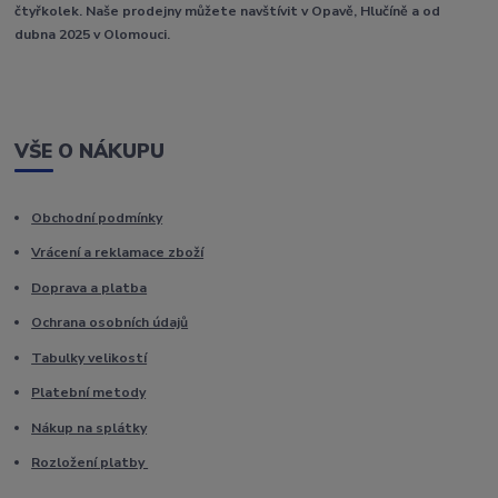
čtyřkolek. Naše prodejny můžete navštívit v Opavě, Hlučíně a od
dubna 2025 v Olomouci.
VŠE O NÁKUPU
Obchodní podmínky
Vrácení a reklamace zboží
Doprava a platba
Ochrana osobních údajů
Tabulky velikostí
Platební metody
Nákup na splátky
Rozložení platby