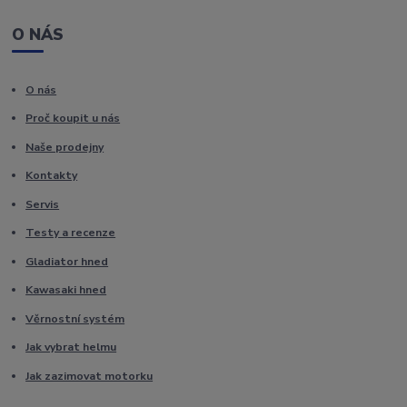
O NÁS
O nás
Proč koupit u nás
Naše prodejny
Kontakty
Servis
Testy a recenze
Gladiator hned
Kawasaki hned
Věrnostní systém
Jak vybrat helmu
Jak zazimovat motorku