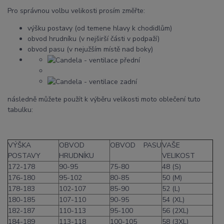
Pro správnou volbu velikosti prosím změřte:
výšku postavy (od temene hlavy k chodidlům)
obvod hrudníku (v nejširší části v podpaží)
obvod pasu (v nejužším místě nad boky)
následně můžete použít k výběru velikosti moto oblečení tuto
tabulku:
VÝŠKA
OBVOD
OBVOD PASU
VAŠE
POSTAVY
HRUDNÍKU
VELIKOST
172-178
90-95
75-80
48 (S)
176-180
95-102
80-85
50 (M)
178-183
102-107
85-90
52 (L)
180-185
107-110
90-95
54 (XL)
182-187
110-113
95-100
56 (2XL)
184-189
113-118
100-105
58 (3XL)