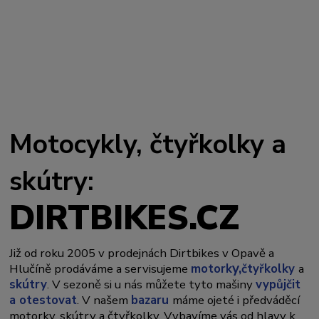
Motocykly, čtyřkolky a
skútry:
DIRTBIKES.CZ
Již od roku 2005 v prodejnách Dirtbikes v Opavě a
y,
Hlučíně prodáváme a servisujeme
motork
čtyřkolky
a
skútry
. V sezoně si u nás můžete tyto mašiny
vypůjčit
a otestovat
. V našem
bazaru
máme ojeté i předváděcí
motorky, skútry a čtyřkolky. Vybavíme vás od hlavy k