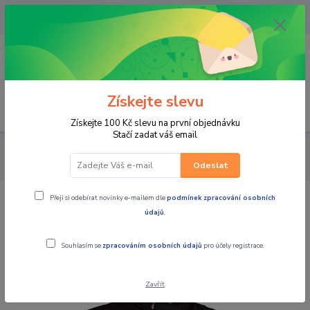
OPAVA 733537099/HLUČÍN
734541648/OLOMOUC 734593593
0
0,00 CZK
Získejte slevu
Menu
Získejte 100 Kč slevu na první objednávku
Stačí zadat váš email
PRO JEZDCE
BUNDY
MBW Pánská textilní moto bunda
CANDELA
Odeslat
Přeji si odebírat novinky e-mailem dle
podmínek zpracování osobních
MBW Pánská textilní moto bunda
údajů
.
CANDELA
Souhlasím se
zpracováním osobních údajů
pro účely registrace.
Zavřít