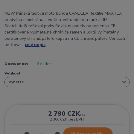
MBW Pánská textilní moto bunda CANDELA textilie MAXTEX
prodyšná membrána s vodě-a-větruodolnou funkcí 3M
Scotchlite® reflexní prvky flexibilní panely na ramenou CE
certifikované vyjímatelné chrániče ramen a loktů vyjímatelný
porotenový chránič páteře kapsa na CE chránič páteře Ventilační
air-flow ...
celý popis
Dostupnost
Skladem
Velikost
2 790 CZK
/
ks
2 306 CZK
bez DPH