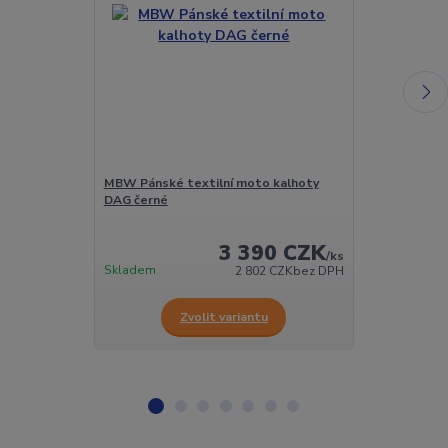
MBW Pánské textilní moto kalhoty
MBW Pánské k
DAG černé
Mark modré
3 390 CZK
/
ks
Skladem
Skladem
2 802 CZK
bez DPH
Zvolit variantu
Z