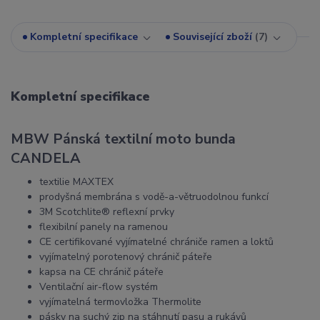
Kompletní specifikace
Související zboží
7
Kompletní specifikace
MBW Pánská textilní moto bunda
CANDELA
textilie MAXTEX
prodyšná membrána s vodě-a-větruodolnou funkcí
3M Scotchlite® reflexní prvky
flexibilní panely na ramenou
CE certifikované vyjímatelné chrániče ramen a loktů
vyjímatelný porotenový chránič páteře
kapsa na CE chránič páteře
Ventilační air-flow systém
vyjímatelná termovložka Thermolite
pásky na suchý zip na stáhnutí pasu a rukávů