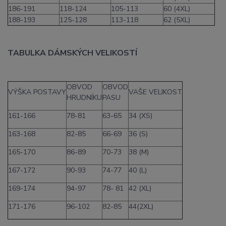
186-191
118-124
105-113
60 (4XL)
188-193
125-128
113-118
62 (5XL)
TABULKA DÁMSKÝCH VELIKOSTÍ
OBVOD
OBVOD
VÝŠKA POSTAVY
VAŠE VELIKOST
HRUDNÍKU
PASU
161-166
78-81
63-65
34 (XS)
163-168
82-85
66-69
36 (S)
165-170
86-89
70-73
38 (M)
167-172
90-93
74-77
40 (L)
169-174
94-97
78- 81
42 (XL)
171-176
96-102
82-85
44(2XL)