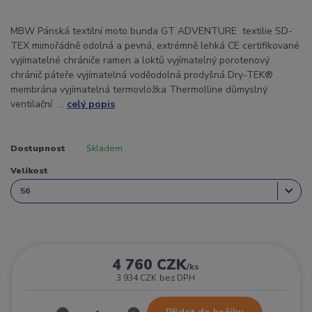
MBW Pánská textilní moto bunda GT ADVENTURE textilie SD-
TEX mimořádně odolná a pevná, extrémně lehká CE certifikované
vyjímatelné chrániče ramen a loktů vyjímatelný porotenový
chránič páteře vyjímatelná voděodolná prodyšná Dry-TEK®
membrána vyjímatelná termovložka Thermolline důmyslný
ventilační ...
celý popis
Dostupnost
Skladem
Velikost
4 760 CZK
/
ks
3 934 CZK
bez DPH