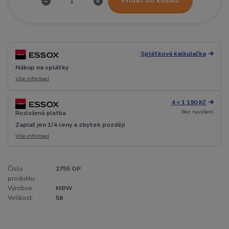
Přidat do košíku
Splátková kalkulačka
Nákup na splátky
Více informací
4 × 1 190 Kč
Bez navýšení
Rozložená platba
Zaplať jen 1/4 ceny a zbytek později
Více informací
Číslo
2755 OP
produktu:
Výrobce:
MBW
Velikost:
56