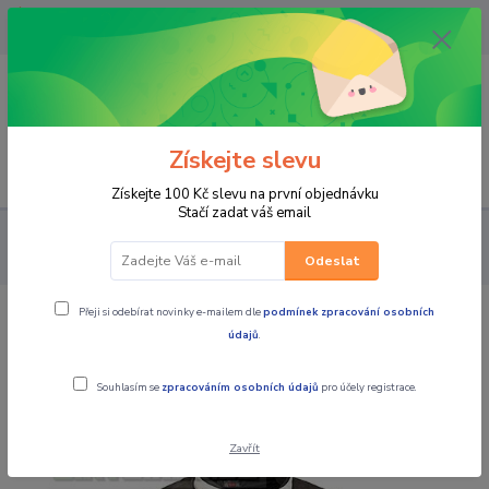
OPAVA 733537099/HLUČÍN
734541648/OLOMOUC 734593593
0
0,00 CZK
Získejte slevu
Menu
Získejte 100 Kč slevu na první objednávku
Stačí zadat váš email
PRO JEZDCE
BUNDY
MBW Pánská textilní moto bunda GT
ADVENTURE
Odeslat
Přeji si odebírat novinky e-mailem dle
podmínek zpracování osobních
MBW Pánská textilní moto bunda GT
údajů
.
ADVENTURE
Souhlasím se
zpracováním osobních údajů
pro účely registrace.
Zavřít