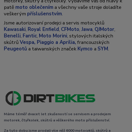
motorky, skútry a čtyřkolky. Vybavíme vás od hlavy k
patě
moto oblečením
a všechny vaše stroje doladíte
veškerým
příslušenstvím
.
Jsme autorizovaní prodejci a servis motocyklů
Kawasaki
,
Royal Enfield
,
CFMoto
,
Jawa
,
QJMotor
,
Benelli
,
Fantic
,
Moto Morini
, stylových italských
skútrů
Vespa,
Piaggio a Aprilia,
francouzských
Peugeotů
a taiwanských značek
Kymco
a
SYM
.
Máme téměř dvacet let zkušeností se servisem a prodejem
motorek, čtyřkolek, skútrů a věškerého moto příslušenství.
Za tuto dobu jsme prodali více něž 6000 motocyklů, skútrů a