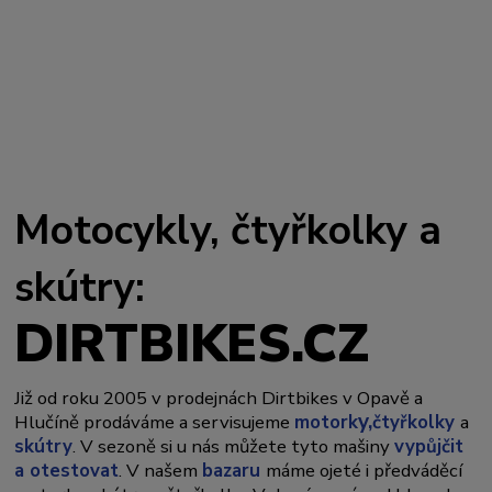
Motocykly, čtyřkolky a
skútry:
DIRTBIKES.CZ
Již od roku 2005 v prodejnách Dirtbikes v Opavě a
y,
Hlučíně prodáváme a servisujeme
motork
čtyřkolky
a
skútry
. V sezoně si u nás můžete tyto mašiny
vypůjčit
a otestovat
. V našem
bazaru
máme ojeté i předváděcí