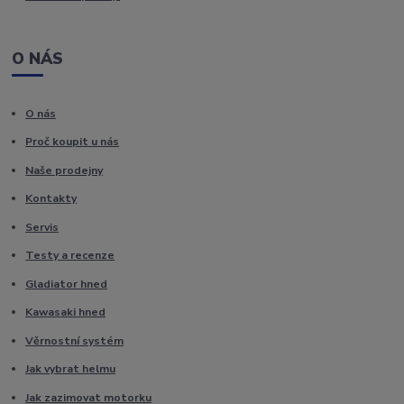
O NÁS
O nás
Proč koupit u nás
Naše prodejny
Kontakty
Servis
Testy a recenze
Gladiator hned
Kawasaki hned
Věrnostní systém
Jak vybrat helmu
Jak zazimovat motorku