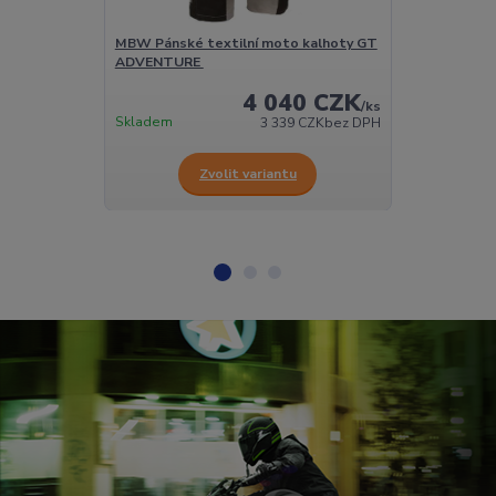
MBW Pánské textilní moto kalhoty GT
Nepromokavé 
ADVENTURE
4 040 CZK
/
ks
Skladem
Skladem
3 339 CZK
bez DPH
Zvolit variantu
Z