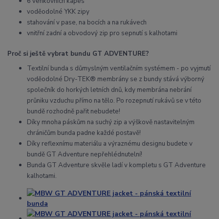
6 venkovních kapes
voděodolné YKK zipy
stahování v pase, na bocích a na rukávech
vnitřní zadní a obvodový zip pro sepnutí s kalhotami
Proč si ještě vybrat bundu GT ADVENTURE?
Textilní bunda s důmyslným ventilačním systémem - po vyjmutí
voděodolné Dry-TEK® membrány se z bundy stává výborný
společník do horkých letních dnů, kdy membrána nebrání
průniku vzduchu přímo na tělo. Po rozepnutí rukávů se v této
bundě rozhodně pařit nebudete!
Díky mnoha páskům na suchý zip a výškově nastavitelným
chráničům bunda padne každé postavě!
Díky reflexnímu materiálu a výraznému designu budete v
bundě GT Adventure nepřehlédnutelní!
Bunda GT Adventure skvěle ladí v kompletu s GT Adventure
kalhotami.