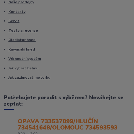
Naše prodejny
Kontakty
Servis
Testy a recenze
Gladiator hned
Kawasaki hned
Věrnostní systém
Jak vybrat helmu
Jak zazimovat motorku
Potřebujete poradit s výběrem? Neváhejte se
zeptat:
OPAVA 733537099/HLUČÍN
734541648/OLOMOUC 734593593