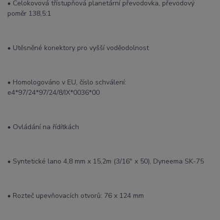
• Celokovová třístupňová planetární převodovka, převodový
poměr 138,5:1
• Utěsněné konektory pro vyšší voděodolnost
• Homologováno v EU, číslo schválení:
e4*97/24*97/24/8/IX*0036*00
• Ovládání na řídítkách
• Syntetické lano 4,8 mm x 15,2m (3/16" x 50), Dyneema SK-75
• Rozteč upevňovacích otvorů: 76 x 124 mm