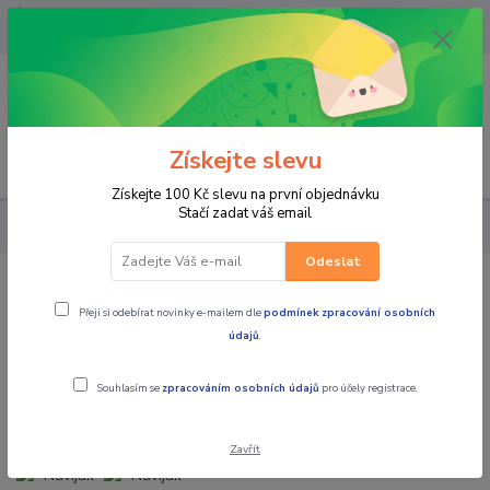
OPAVA 733537099/HLUČÍN
734541648/OLOMOUC 734593593
0
0,00 CZK
Získejte slevu
Menu
Získejte 100 Kč slevu na první objednávku
Stačí zadat váš email
PRO STROJE
Naviják ComeUP Cub 3s 3000lbs, syntetické lano
Odeslat
Naviják ComeUP Cub 3s 3000lbs,
Přeji si odebírat novinky e-mailem dle
podmínek zpracování osobních
syntetické lano
údajů
.
Souhlasím se
zpracováním osobních údajů
pro účely registrace.
Zavřít