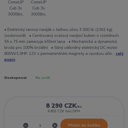
• Elektrický lanový naviják s tažnou silou 3 000 lb (1361 kg)
(vodorovně) • Centrovaný ocelový navíjecí buben o rozměrech
55 x 75 mm zamezuje křížení lana • Mechanická a dynamická
brzda pro 100% brzdění • Silný utěsněný elektrický DC motor
800W/1,0HP, 12V s permanentními magnety a vysokou účin...
celý
popis
Dostupnost
Na cestě
8 290 CZK
/
ks
6 851 CZK
bez DPH
Přidat do košíku