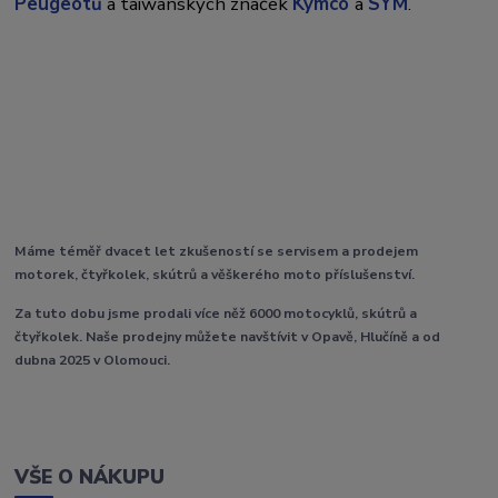
Peugeotů
a taiwanských značek
Kymco
a
SYM
.
Máme téměř dvacet let zkušeností se servisem a prodejem
motorek, čtyřkolek, skútrů a věškerého moto příslušenství.
Za tuto dobu jsme prodali více něž 6000 motocyklů, skútrů a
čtyřkolek. Naše prodejny můžete navštívit v Opavě, Hlučíně a od
dubna 2025 v Olomouci.
VŠE O NÁKUPU