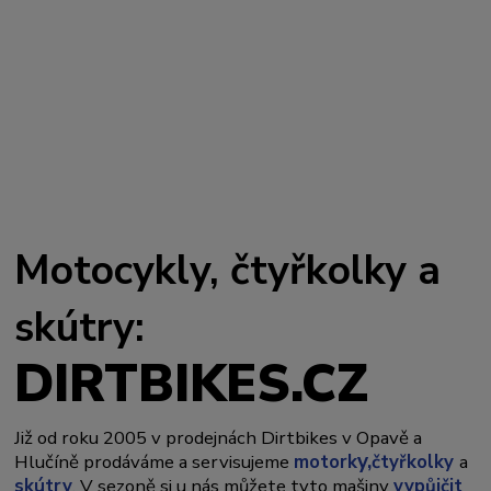
Motocykly, čtyřkolky a
skútry:
DIRTBIKES.CZ
Již od roku 2005 v prodejnách Dirtbikes v Opavě a
y,
Hlučíně prodáváme a servisujeme
motork
čtyřkolky
a
skútry
. V sezoně si u nás můžete tyto mašiny
vypůjčit