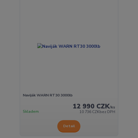
Naviják WARN RT30 3000lb
12 990 CZK
/
ks
Skladem
10 736 CZK
bez DPH
Detail