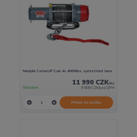
Naviják ComeUP Cub 4s 4000lbs, syntetické lano
11 990 CZK
/
ks
Skladem
9 909 CZK
bez DPH
Přidat do košíku