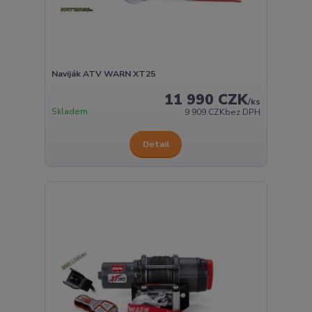
Naviják ATV WARN XT25
11 990 CZK
/
ks
Skladem
9 909 CZK
bez DPH
Detail