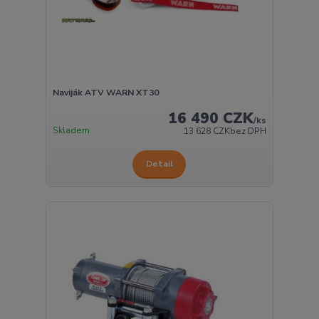
Naviják ATV WARN XT30
16 490 CZK
/
ks
Skladem
13 628 CZK
bez DPH
Detail