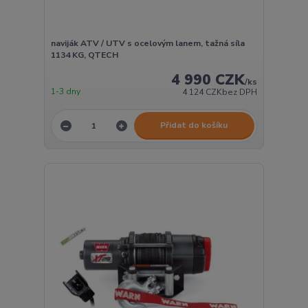
naviják ATV / UTV s ocelovým lanem, tažná síla
1134 KG, QTECH
4 990 CZK
/
ks
1-3 dny
4 124 CZK
bez DPH
Přidat do košíku