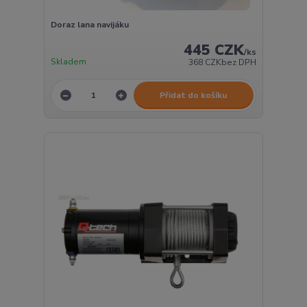
Doraz lana navijáku
445 CZK
/
ks
Skladem
368 CZK
bez DPH
Přidat do košíku