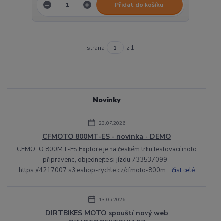
Přidat do košíku
strana
z 1
Novinky
23.07.2026
CFMOTO 800MT-ES - novinka - DEMO
CFMOTO 800MT-ES Explore je na českém trhu testovací moto
připraveno, objednejte si jízdu 733537099
https://4217007.s3.eshop-rychle.cz/cfmoto-800m...
číst celé
13.06.2026
DIRTBIKES MOTO spouští nový web