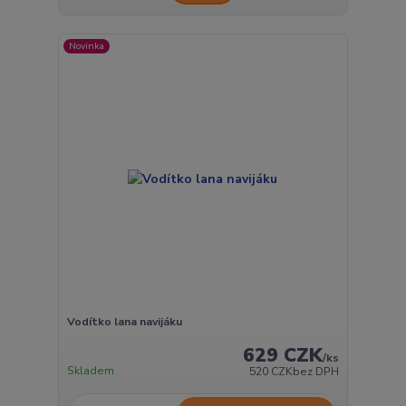
Novinka
Vodítko lana navijáku
629 CZK
/
ks
Skladem
520 CZK
bez DPH