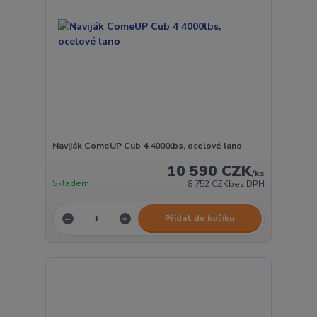
Naviják ComeUP Cub 4 4000lbs, ocelové lano
10 590 CZK
/
ks
Skladem
8 752 CZK
bez DPH
Přidat do košíku