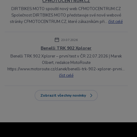
CFMOTOCENTRUM.CZ
DIRTBIKES MOTO spouští nový web CFMOTOCENTRUM.CZ
Společnost DIRTBIKES MOTO představuje své nové webové
stránky CFMOTOCENTRUM.CZ, které zákazníkům při...
číst celé
23.07.2026
Benelli TRK 902 Xplorer
Benelli TRK 902 Xplorer – první test v ČR 22.07.2026 | Marek
Olbert, redakce MotoRoute
https://www.motoroute.cz/clanek/benelli-trk-902-xplorer-prvni...
číst celé
Zobrazit všechny novinky