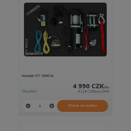
Naviják HT 3000 lb
4 990 CZK
/
ks
Skladem
4 124 CZK
bez DPH
Přidat do košíku