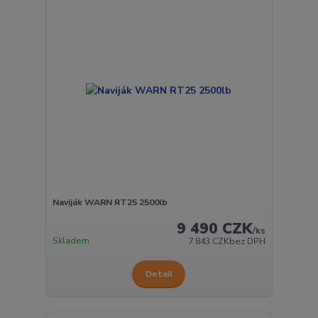
Naviják WARN RT25 2500lb
9 490 CZK
/
ks
Skladem
7 843 CZK
bez DPH
Detail