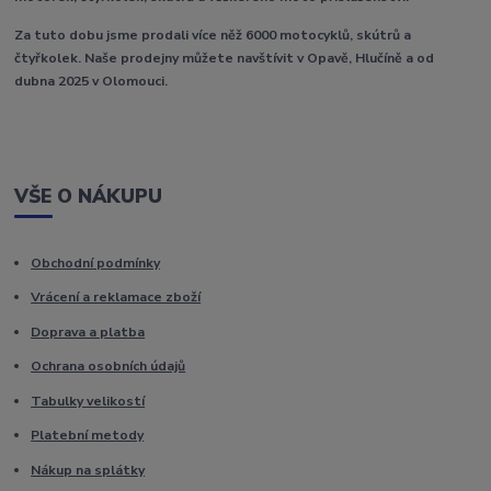
Za tuto dobu jsme prodali více něž 6000 motocyklů, skútrů a
čtyřkolek. Naše prodejny můžete navštívit v Opavě, Hlučíně a od
dubna 2025 v Olomouci.
VŠE O NÁKUPU
Obchodní podmínky
Vrácení a reklamace zboží
Doprava a platba
Ochrana osobních údajů
Tabulky velikostí
Platební metody
Nákup na splátky