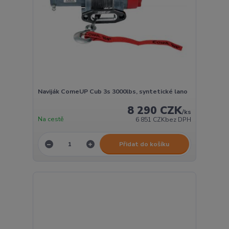
Naviják ComeUP Cub 3s 3000lbs, syntetické lano
8 290 CZK
/
ks
Na cestě
6 851 CZK
bez DPH
Přidat do košíku