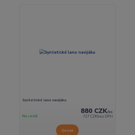
Syntetické lano navijáku
880 CZK
/
ks
Na cestě
727 CZK
bez DPH
Detail