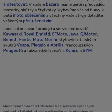
a otestovat
. V našem
bazaru
máme ojeté i předváděcí
motorky, skútry a čtyřkolky. Vybavíme vás od hlavy k
patě
moto oblečením
a všechny vaše stroje doladíte
veškerým
příslušenstvím
.
Jsme autorizovaní prodejci a servis motocyklů
Kawasaki
,
Royal Enfield
,
CFMoto
,
Jawa
,
QJMotor
,
Benelli
,
Fantic
,
Moto Morini
, stylových italských
skútrů
Vespa,
Piaggio a Aprilia,
francouzských
Peugeotů
a taiwanských značek
Kymco
a
SYM
.
Máme téměř dvacet let zkušeností se servisem a prodejem
motorek, čtyřkolek, skútrů a věškerého moto příslušenství.