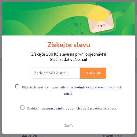
OPAVA 733537099/HLUČÍN
734541648/OLOMOUC 734593593
0
0,00 CZK
Získejte slevu
Menu
Získejte 100 Kč slevu na první objednávku
Stačí zadat váš email
PRO STROJE
ČTYŘKOLKY PŘÍSLUŠENSTVÍ
NAVIJÁKY
Odeslat
NAVIJÁKY
Přeji si odebírat novinky e-mailem dle
podmínek zpracování osobních
údajů
.
Souhlasím se
zpracováním osobních údajů
pro účely registrace.
Cena:
Zavřít
CZK
CZK