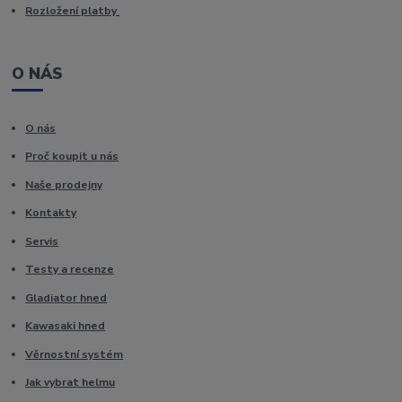
Rozložení platby
O NÁS
O nás
Proč koupit u nás
Naše prodejny
Kontakty
Servis
Testy a recenze
Gladiator hned
Kawasaki hned
Věrnostní systém
Jak vybrat helmu