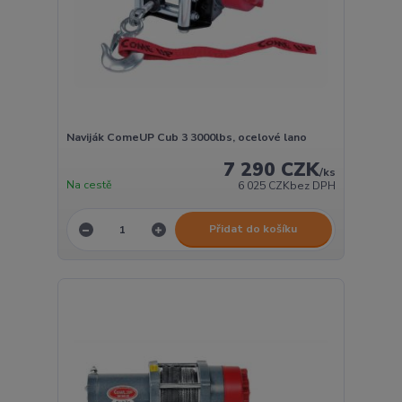
Naviják ComeUP Cub 3 3000lbs, ocelové lano
7 290 CZK
/
ks
Na cestě
6 025 CZK
bez DPH
Přidat do košíku