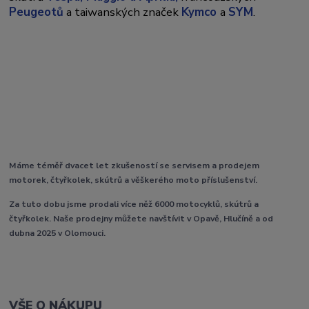
Peugeotů
a taiwanských značek
Kymco
a
SYM
.
Máme téměř dvacet let zkušeností se servisem a prodejem
motorek, čtyřkolek, skútrů a věškerého moto příslušenství.
Za tuto dobu jsme prodali více něž 6000 motocyklů, skútrů a
čtyřkolek. Naše prodejny můžete navštívit v Opavě, Hlučíně a od
dubna 2025 v Olomouci.
VŠE O NÁKUPU