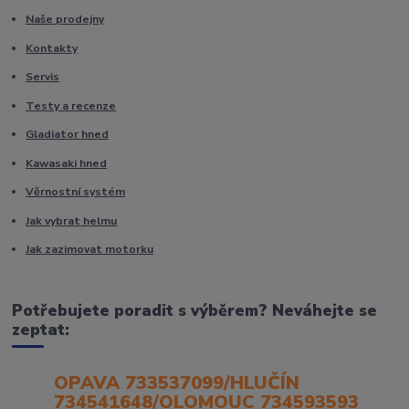
Naše prodejny
Kontakty
Servis
Testy a recenze
Gladiator hned
Kawasaki hned
Věrnostní systém
Jak vybrat helmu
Jak zazimovat motorku
Potřebujete poradit s výběrem? Neváhejte se
zeptat:
OPAVA 733537099/HLUČÍN
734541648/OLOMOUC 734593593