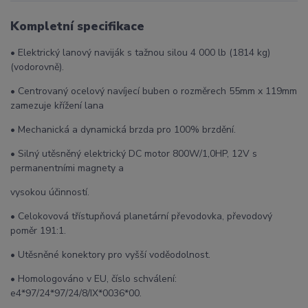
Kompletní specifikace
• Elektrický lanový naviják s tažnou silou 4 000 lb (1814 kg)
(vodorovně).
• Centrovaný ocelový navíjecí buben o rozměrech 55mm x 119mm
zamezuje křížení lana
• Mechanická a dynamická brzda pro 100% brzdění.
• Silný utěsněný elektrický DC motor 800W/1,0HP, 12V s
permanentními magnety a
vysokou účinností.
• Celokovová třístupňová planetární převodovka, převodový
poměr 191:1.
• Utěsněné konektory pro vyšší voděodolnost.
• Homologováno v EU, číslo schválení:
e4*97/24*97/24/8/IX*0036*00.