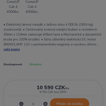
• Elektrický lanový naviják s tažnou silou 4 000 lb (1814 kg)
(vodorovně). • Centrovaný ocelový navíjecí buben o rozměrech
55mm x 119mm zamezuje křížení lana • Mechanická a dynamická
brzda pro 100% brzdění. • Silný utěsněný elektrický DC motor
800W/1,0HP, 12V s permanentními magnety a vysokou účinno...
celý popis
Dostupnost
Skladem
10 590 CZK
/
ks
8 752 CZK
bez DPH
Přidat do košíku