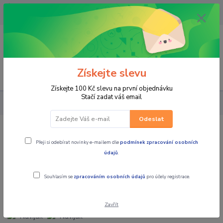
OPAVA 733537099/HLUČÍN
734541648/OLOMOUC 734593593
0
0,00 CZK
Získejte slevu
Menu
Získejte 100 Kč slevu na první objednávku
Stačí zadat váš email
PRO STROJE
Naviják ComeUP Cub 4 4000lbs, ocelové lano
Odeslat
Naviják ComeUP Cub 4 4000lbs,
Přeji si odebírat novinky e-mailem dle
podmínek zpracování osobních
ocelové lano
údajů
.
Souhlasím se
zpracováním osobních údajů
pro účely registrace.
Zavřít