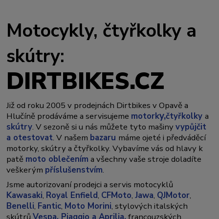
Motocykly, čtyřkolky a
skútry:
DIRTBIKES.CZ
Již od roku 2005 v prodejnách Dirtbikes v Opavě a
y,
Hlučíně prodáváme a servisujeme
motork
čtyřkolky
a
skútry
. V sezoně si u nás můžete tyto mašiny
vypůjčit
a otestovat
. V našem
bazaru
máme ojeté i předváděcí
motorky, skútry a čtyřkolky. Vybavíme vás od hlavy k
patě
moto oblečením
a všechny vaše stroje doladíte
veškerým
příslušenstvím
.
Jsme autorizovaní prodejci a servis motocyklů
Kawasaki
,
Royal Enfield
,
CFMoto
,
Jawa
,
QJMotor
,
Benelli
,
Fantic
,
Moto Morini
, stylových italských
skútrů
Vespa,
Piaggio a Aprilia,
francouzských