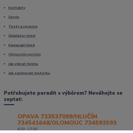
Kontakty
Servis
Testy a recenze
Gladiator hned
Kawasaki hned
Věrnostní systém
Jak vybrat helmu
Jak zazimovat motorku
Potřebujete poradit s výběrem? Neváhejte se
zeptat:
OPAVA 733537099/HLUČÍN
734541648/OLOMOUC 734593593
8:30 - 17:00