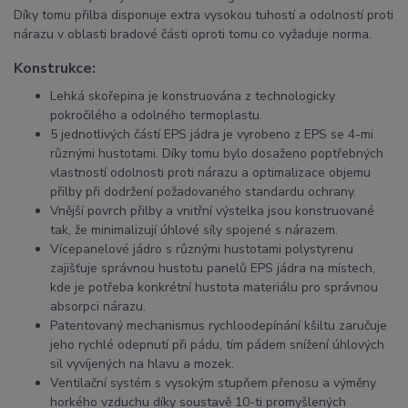
Díky tomu přilba disponuje extra vysokou tuhostí a odolností proti
nárazu v oblasti bradové části oproti tomu co vyžaduje norma.
Konstrukce:
Lehká skořepina je konstruována z technologicky
pokročilého a odolného termoplastu.
5 jednotlivých částí EPS jádra je vyrobeno z EPS se 4-mi
různými hustotami. Díky tomu bylo dosaženo poptřebných
vlastností odolnosti proti nárazu a optimalizace objemu
přilby při dodržení požadovaného standardu ochrany.
Vnější povrch přilby a vnitřní výstelka jsou konstruované
tak, že minimalizují úhlové síly spojené s nárazem.
Vícepanelové jádro s různými hustotami polystyrenu
zajišťuje správnou hustotu panelů EPS jádra na místech,
kde je potřeba konkrétní hustota materiálu pro správnou
absorpci nárazu.
Patentovaný mechanismus rychloodepínání kšiltu zaručuje
jeho rychlé odepnutí při pádu, tím pádem snížení úhlových
sil vyvíjených na hlavu a mozek.
Ventilační systém s vysokým stupňem přenosu a výměny
horkého vzduchu díky soustavě 10-ti promyšlených