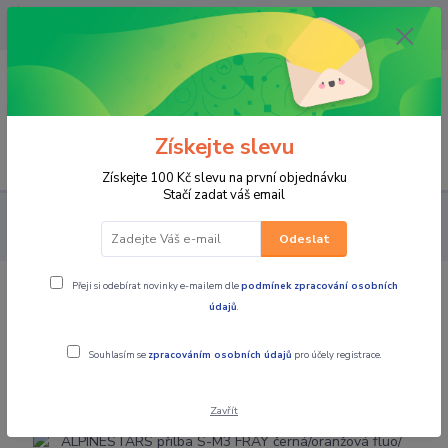
OPAVA 733537099/HLUČÍN
734541648/OLOMOUC 734593593
0
0,00 CZK
Získejte slevu
Menu
Získejte 100 Kč slevu na první objednávku
Stačí zadat váš email
PRO JEZDCE
HELMY
MOTOKROS
ALPINESTARS přilba S-
M3 FRAY černá/oranžová fluo/žlutá fluo/tyrkysová
Odeslat
Přeji si odebírat novinky e-mailem dle
podmínek zpracování osobních
ALPINESTARS přilba S-M3 FRAY
údajů
.
černá/oranžová fluo/žlutá
Souhlasím se
zpracováním osobních údajů
pro účely registrace.
fluo/tyrkysová
Zavřít