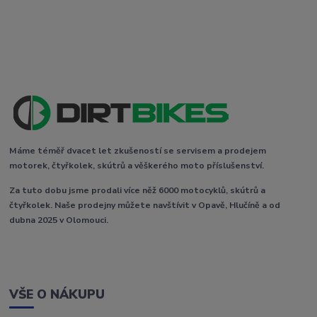
Máme téměř dvacet let zkušeností se servisem a prodejem
motorek, čtyřkolek, skútrů a věškerého moto příslušenství.
Za tuto dobu jsme prodali více něž 6000 motocyklů, skútrů a
čtyřkolek. Naše prodejny můžete navštívit v Opavě, Hlučíně a od
dubna 2025 v Olomouci.
VŠE O NÁKUPU