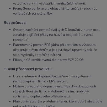
vstupních a 7-mi výstupních ventilačních otvorů.
Promyšlené perforace v oblasti kšiltu směřují vzduch do
ventilačních panelů přilby.
Bezpečnost:
Systém zapínání pomocí dvojitých D kroužků z nerez oceli
zaručuje zajištění přilby na hlavě a bezpečné a rychlé
rozepnutí.
Patentovaný povrch EPS jádra při kontaktu s výstelkou
disponuje nižším třením a je povrchově upravený tak, že
splní výsledky rotačního nárazu.
Přilba je CE certifikovaná dle normy ECE 22.06.
Hlavní přednosti produktu:
Lícnice interiéru disponují bezpečnostním systémem
rychloodepínání lícnic - ERS system.
Možnost precizního dopasování přilby díky dostupnosti
různých tlouštěk lícnic a klobouků v rámci nabídky
sortimentu doplňkového příslušenství.
Plně odnímatelný a pratelný interiér, který dobrě absorbuje
pot a odvádí ho od pokožky.