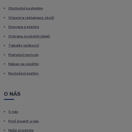
Obchodní podmínky
Vrácení a reklamace zboží
Doprava a platba
Ochrana osobních údajů
Tabulky velikostí
Platební metody
Nákup na splátky
Rozložení platby
O NÁS
O nás
Proč koupit u nás
Naše prodejny