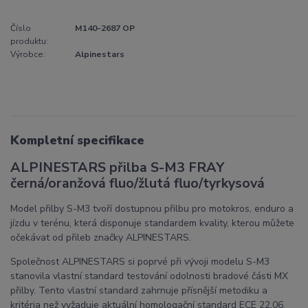
Číslo
M140-2687 OP
produktu:
Výrobce:
Alpinestars
Kompletní specifikace
ALPINESTARS přilba S-M3 FRAY
černá/oranžová fluo/žlutá fluo/tyrkysová
Model přilby S-M3 tvoří dostupnou přilbu pro motokros, enduro a
jízdu v terénu, která disponuje standardem kvality, kterou můžete
očekávat od přileb značky ALPINESTARS.
Společnost ALPINESTARS si poprvé při vývoji modelu S-M3
stanovila vlastní standard testování odolnosti bradové části MX
přilby. Tento vlastní standard zahrnuje přísnější metodiku a
kritéria než vyžaduje aktuální homologační standard ECE 22.06.