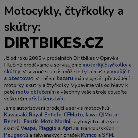
Motocykly, čtyřkolky a
skútry:
DIRTBIKES.CZ
Již od roku 2005 v prodejnách Dirtbikes v Opavě a
y,
Hlučíně prodáváme a servisujeme
motork
čtyřkolky
a
skútry
. V sezoně si u nás můžete tyto mašiny
vypůjčit
a otestovat
. V našem
bazaru
máme ojeté i předváděcí
motorky, skútry a čtyřkolky. Vybavíme vás od hlavy k
patě
moto oblečením
a všechny vaše stroje doladíte
veškerým
příslušenstvím
.
Jsme autorizovaní prodejci a servis motocyklů
Kawasaki
,
Royal Enfield
,
CFMoto
,
Jawa
,
QJMotor
,
Benelli
,
Fantic
,
Moto Morini
, stylových italských
skútrů
Vespa,
Piaggio a Aprilia,
francouzských
Peugeotů
a taiwanských značek
Kymco
a
SYM
.