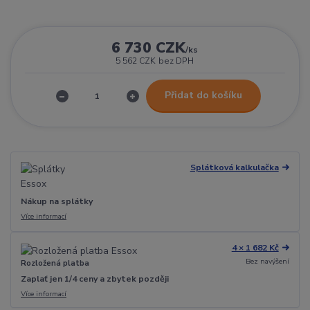
6 730 CZK
/
ks
5 562 CZK
bez DPH
Přidat do košíku
Splátková kalkulačka
Nákup na splátky
Více informací
4 × 1 682 Kč
Bez navýšení
Rozložená platba
Zaplať jen 1/4 ceny a zbytek později
Více informací