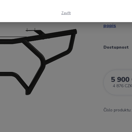
ochranný rám
generace (20
Zavřít
navijákem, kr
popis
Dostupnost
5 900
4 876 CZ
Číslo produktu: