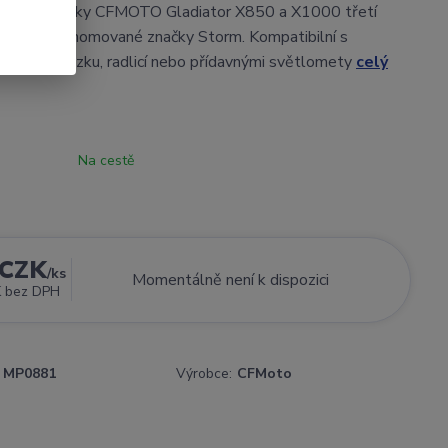
 pro čtyřkolky CFMOTO Gladiator X850 a X1000 třetí
24+) od renomované značky Storm. Kompatibilní s
ytem podvozku, radlicí nebo přídavnými světlomety
celý
Na cestě
 CZK
/
ks
Momentálně není k dispozici
K
bez DPH
MP0881
Výrobce:
CFMoto