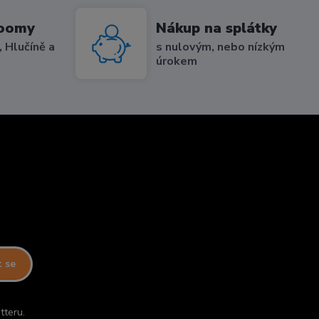
roomy
Nákup na splátky
 Hlučíně a
s nulovým, nebo nízkým
úrokem
t se
tteru.