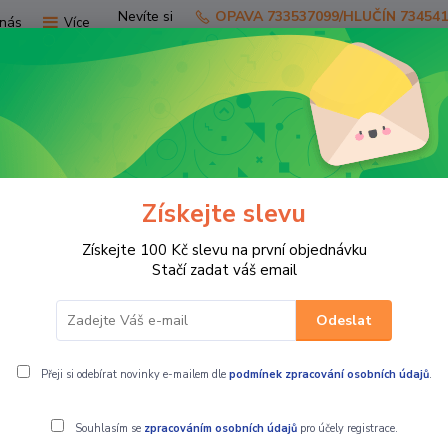
Nevíte si
OPAVA 733537099/HLUČÍN 73454
nás
Více
rady?
Zavolejte.
Hledat
Získejte slevu
TV
SKÚTRY
PRO JEZDCE
PRO STR
Získejte 100 Kč slevu na první objednávku
ušenství na čtyřkolky
Gladiator X850/X1000 G3
CFMOTO X850/
Stačí zadat váš email
Odeslat
chranný rám STORM
Přeji si odebírat novinky e-mailem dle
podmínek zpracování osobních údajů
.
Souhlasím se
zpracováním osobních údajů
pro účely registrace.
CFMOTO X850