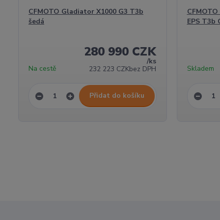
CFMOTO Gladiator X1000 G3 T3b
CFMOTO G
šedá
EPS T3b 
280 990 CZK
/
ks
Na cestě
Skladem
232 223 CZK
bez DPH
Přidat do košíku