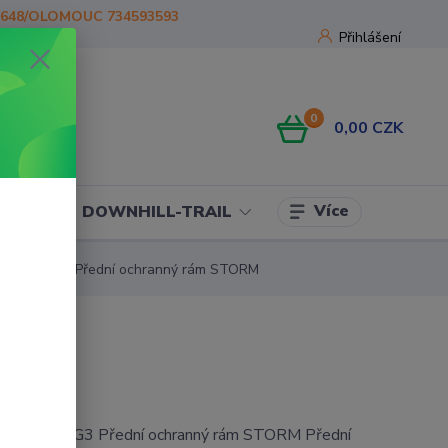
1648/OLOMOUC 734593593
Přihlášení
0
0,00 CZK
Více
OJE
DOWNHILL-TRAIL
X1000 G3 Přední ochranný rám STORM
/X1000 G3 Přední ochranný rám STORM Přední