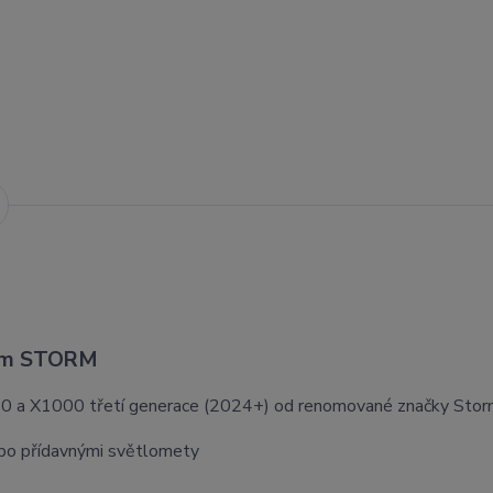
rám STORM
50 a X1000 třetí generace (2024+) od renomované značky Stor
nebo přídavnými světlomety