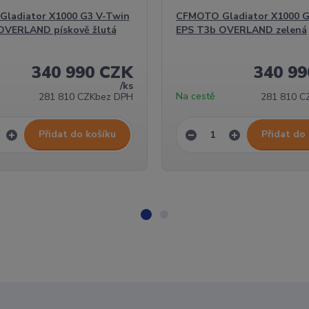
ladiator X1000 G3 V-Twin
CFMOTO Gladiator X1000 G
OVERLAND pískově žlutá
EPS T3b OVERLAND zelená
340 990 CZK
340 9
/
ks
Na cestě
281 810 CZK
bez DPH
281 810 C
Přidat do košíku
Přidat do