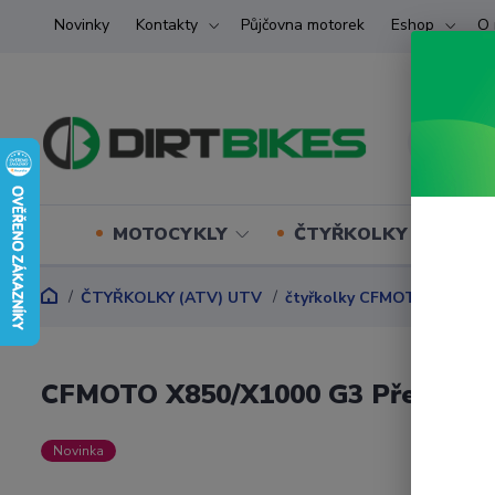
Novinky
Kontakty
Půjčovna motorek
Eshop
O 
MOTOCYKLY
ČTYŘKOLKY (ATV) U
ČTYŘKOLKY (ATV) UTV
čtyřkolky CFMOTO
přísl
CFMOTO X850/X1000 G3 Přední o
Novinka