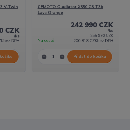
3 V-Twin
CFMOTO Gladiator X850 G3 T3b
Lava Orange
242 990 CZK
90 CZK
/
ks
255 990 CZK
/
ks
Na cestě
ZK
bez DPH
200 818 CZK
bez DPH
 košíku
Přidat do košíku