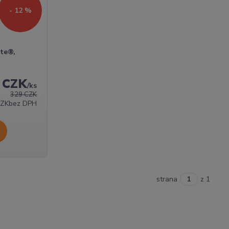
- 12 %
ite®,
 CZK
/
ks
329 CZK
CZK
bez DPH
strana
z 1