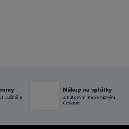
roomy
Nákup na splátky
 Hlučíně a
s nulovým, nebo nízkým
úrokem