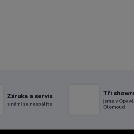
Tři show
Záruka a servis
jsme v Opavě,
s námi se nespálíte
Olomouci