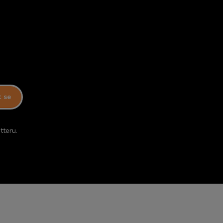
t se
tteru.