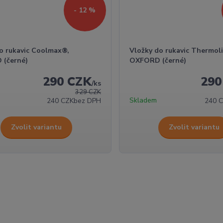
- 12 %
do rukavic Coolmax®,
Vložky do rukavic Thermol
(černé)
OXFORD (černé)
290 CZK
290
/
ks
329 CZK
Skladem
240 CZK
bez DPH
240 
Zvolit variantu
Zvolit variantu