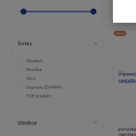
Zobrazuji 1-
Akce
Štítky
Skladem
Novinka
Akce
Doprava ZDARMA
TOP produkt
Výrobce
ponožky
UNDERSH