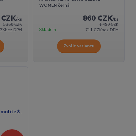
WOMEN černá
 CZK
860 CZK
/
ks
/
ks
1 350 CZK
1 490 CZK
Skladem
CZK
bez DPH
711 CZK
bez DPH
Zvolit variantu