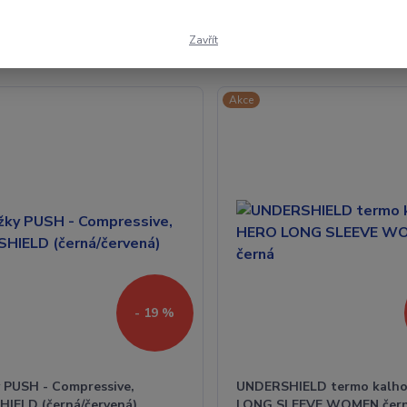
Zavřít
5 z 5
Akce
- 19 %
 PUSH - Compressive,
UNDERSHIELD termo kalh
IELD (černá/červená)
LONG SLEEVE WOMEN čer