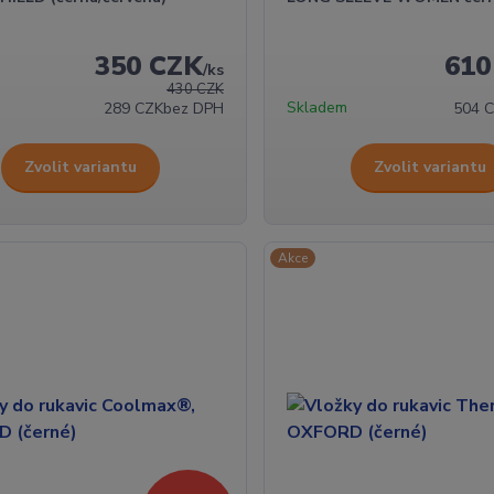
350 CZK
610
/
ks
430 CZK
Skladem
289 CZK
bez DPH
504 
Zvolit variantu
Zvolit variantu
Akce