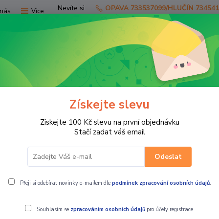
Nevíte si
OPAVA 733537099/HLUČÍN 73454
nás
Více
rady?
Zavolejte.
Hledat
TV
SKÚTRY
PRO JEZDCE
PRO STR
Získejte slevu
Získejte 100 Kč slevu na první objednávku
DLO
DÁMSKÉ
Stačí zadat váš email
Odeslat
KÉ
Přeji si odebírat novinky e-mailem dle
podmínek zpracování osobních údajů
.
ší
Nejlevnější
Nejdražší
Souhlasím se
zpracováním osobních údajů
pro účely registrace.