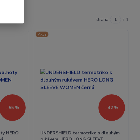
strana
z 1
Akce
- 55 %
- 42 %
oty HERO
UNDERSHIELD termotriko s dlouhým
ná
rukávem HERO LONG SLEEVE