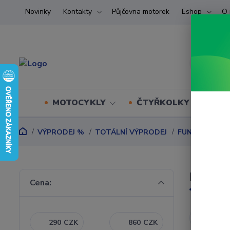
Novinky
Kontakty
Půjčovna motorek
Eshop
O 
MOTOCYKLY
ČTYŘKOLKY (ATV) U
VÝPRODEJ %
TOTÁLNÍ VÝPRODEJ
FUNKČNÍ PRÁ
DÁMS
Cena:
Nejnověj
CZK
CZK