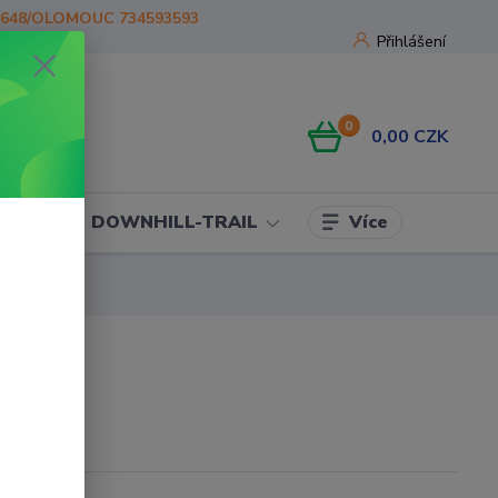
1648/OLOMOUC 734593593
Přihlášení
0
0,00 CZK
Více
OJE
DOWNHILL-TRAIL