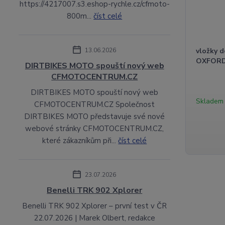
https://4217007.s3.eshop-rychle.cz/cfmoto-
800m...
číst celé
13.06.2026
vložky 
OXFORD 
DIRTBIKES MOTO spouští nový web
CFMOTOCENTRUM.CZ
DIRTBIKES MOTO spouští nový web
Skladem
CFMOTOCENTRUM.CZ Společnost
DIRTBIKES MOTO představuje své nové
webové stránky CFMOTOCENTRUM.CZ,
které zákazníkům při...
číst celé
23.07.2026
Benelli TRK 902 Xplorer
Benelli TRK 902 Xplorer – první test v ČR
22.07.2026 | Marek Olbert, redakce