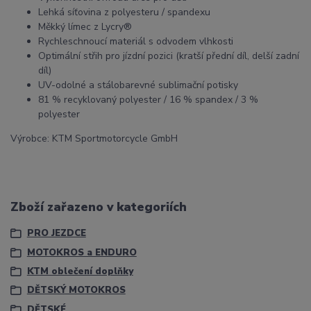
Lehká síťovina z polyesteru / spandexu
Měkký límec z Lycry®
Rychleschnoucí materiál s odvodem vlhkosti
Optimální střih pro jízdní pozici (kratší přední díl, delší zadní
díl)
UV-odolné a stálobarevné sublimační potisky
81 % recyklovaný polyester / 16 % spandex / 3 %
polyester
Výrobce: KTM Sportmotorcycle GmbH
Zboží zařazeno v kategoriích
PRO JEZDCE
MOTOKROS a ENDURO
KTM oblečení doplňky
DĚTSKÝ MOTOKROS
DĚTSKÉ