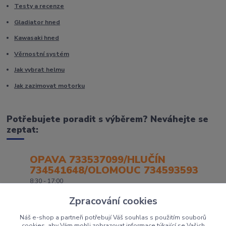
Testy a recenze
Gladiator hned
Kawasaki hned
Věrnostní systém
Jak vybrat helmu
Jak zazimovat motorku
Potřebujete poradit s výběrem? Neváhejte se
zeptat:
OPAVA 733537099/HLUČÍN
734541648/OLOMOUC 734593593
8:30 - 17:00
Zpracování cookies
Náš e-shop a partneři potřebují Váš souhlas s použitím souborů
cookies, aby Vám mohli zobrazovat informace týkající se Vašich