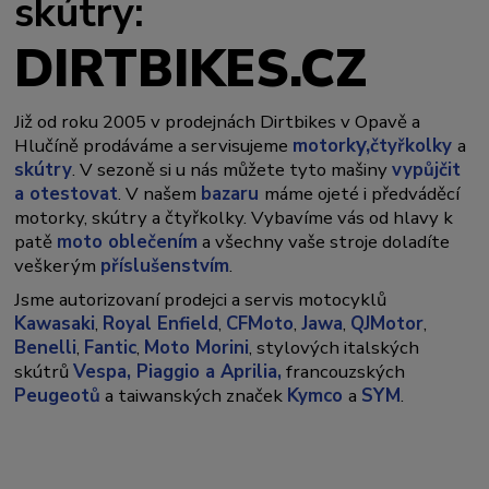
skútry:
DIRTBIKES.CZ
Již od roku 2005 v prodejnách Dirtbikes v Opavě a
y,
Hlučíně prodáváme a servisujeme
motork
čtyřkolky
a
skútry
. V sezoně si u nás můžete tyto mašiny
vypůjčit
a otestovat
. V našem
bazaru
máme ojeté i předváděcí
motorky, skútry a čtyřkolky. Vybavíme vás od hlavy k
patě
moto oblečením
a všechny vaše stroje doladíte
veškerým
příslušenstvím
.
Jsme autorizovaní prodejci a servis motocyklů
Kawasaki
,
Royal Enfield
,
CFMoto
,
Jawa
,
QJMotor
,
Benelli
,
Fantic
,
Moto Morini
, stylových italských
skútrů
Vespa,
Piaggio a Aprilia,
francouzských
Peugeotů
a taiwanských značek
Kymco
a
SYM
.