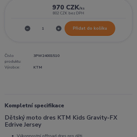
970 CZK
/
ks
802 CZK
bez DPH
Přidat do košíku
Číslo
3PW24001510
produktu:
Výrobce:
KTM
Kompletní specifikace
Dětský moto dres KTM Kids Gravity-FX
Edrive Jersey
Výkonnostní offroad dres pro děti