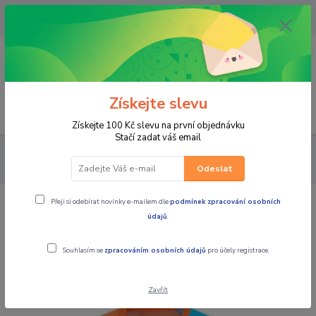
OPAVA 733537099/HLUČÍN
734541648/OLOMOUC 734593593
0
0,00 CZK
Získejte slevu
Menu
Získejte 100 Kč slevu na první objednávku
Stačí zadat váš email
PRO JEZDCE
MOTOKROS a ENDURO
DĚTSKÝ MOTOKROS
Dětský moto dres KTM Kids Gravity-FX Edrive Jersey
Odeslat
Přeji si odebírat novinky e-mailem dle
podmínek zpracování osobních
Dětský moto dres KTM Kids Gravity-FX
údajů
.
Edrive Jersey
Souhlasím se
zpracováním osobních údajů
pro účely registrace.
Zavřít