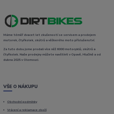
Máme téměř dvacet let zkušeností se servisem a prodejem
motorek, čtyřkolek, skútrů a věškerého moto příslušenství.
Za tuto dobu jsme prodali více něž 6000 motocyklů, skútrů a
čtyřkolek. Naše prodejny můžete navštívit v Opavě, Hlučíně a od
dubna 2025 v Olomouci.
VŠE O NÁKUPU
Obchodní podmínky
Vrácení a reklamace zboží