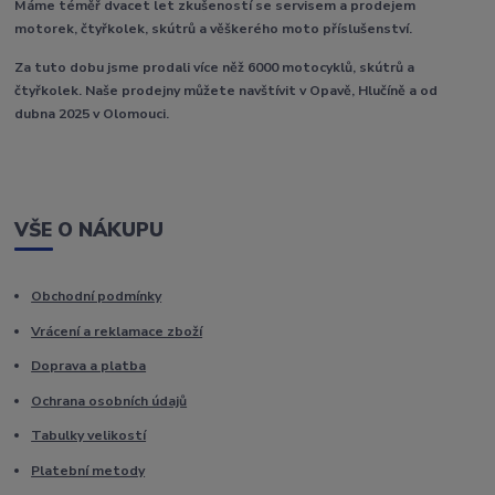
Máme téměř dvacet let zkušeností se servisem a prodejem
motorek, čtyřkolek, skútrů a věškerého moto příslušenství.
Za tuto dobu jsme prodali více něž 6000 motocyklů, skútrů a
čtyřkolek. Naše prodejny můžete navštívit v Opavě, Hlučíně a od
dubna 2025 v Olomouci.
VŠE O NÁKUPU
Obchodní podmínky
Vrácení a reklamace zboží
Doprava a platba
Ochrana osobních údajů
Tabulky velikostí
Platební metody