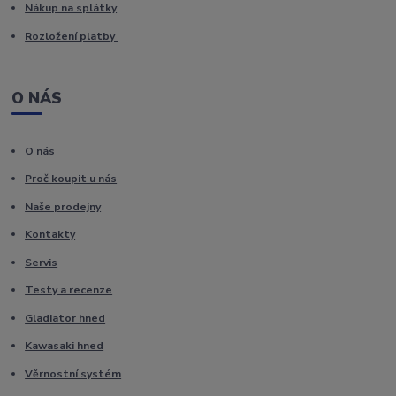
Nákup na splátky
Rozložení platby
O NÁS
O nás
Proč koupit u nás
Naše prodejny
Kontakty
Servis
Testy a recenze
Gladiator hned
Kawasaki hned
Věrnostní systém