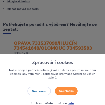
Jak vybrat helmu
Jak zazimovat motorku
Potřebujete poradit s výběrem? Neváhejte se
zeptat:
OPAVA 733537099/HLUČÍN
734541648/OLOMOUC 734593593
8:30 - 17:00
Zpracování cookies
Náš e-shop a partneři potřebují Váš souhlas s použitím souborů
cookies, aby Vám mohli zobrazovat informace týkající se Vašich
zájmů.
Souhlasím
Nastavení
Největší prodejce motorek, čtyřkolek a skútrů na Severní Moravě to je
Dirtbikes.cz
Grafika:
Poradnyweb.cz
Souhlas můžete odmítnout
zde
.
Vytvořeno na
Eshop-rychle.cz