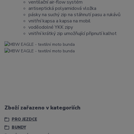
ventilační air-flow systém
antiseptická polyamidová vložka
pásky na suchý zip na stáhnutí pasu a rukávů
vnitřní kapsa a kapsa na mobil
voděodolné YKK zipy
vnitřní krátký zip umožňující připnutí kalhot
Zboží zařazeno v kategoriích
PRO JEZDCE
BUNDY