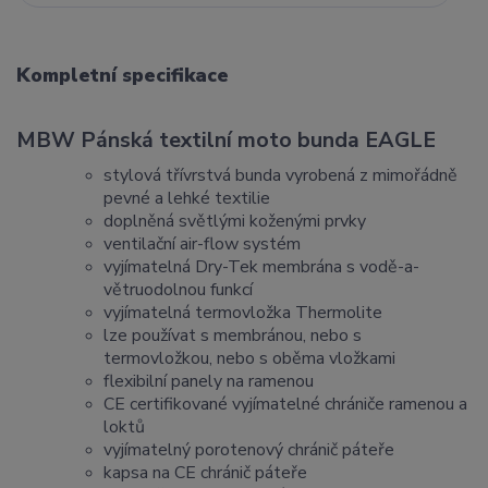
Kompletní specifikace
MBW Pánská textilní moto bunda EAGLE
stylová třívrstvá bunda vyrobená z mimořádně
pevné a lehké textilie
doplněná světlými koženými prvky
ventilační air-flow systém
vyjímatelná Dry-Tek membrána s vodě-a-
větruodolnou funkcí
vyjímatelná termovložka Thermolite
lze používat s membránou, nebo s
termovložkou, nebo s oběma vložkami
flexibilní panely na ramenou
CE certifikované vyjímatelné chrániče ramenou a
loktů
vyjímatelný porotenový chránič páteře
kapsa na CE chránič páteře