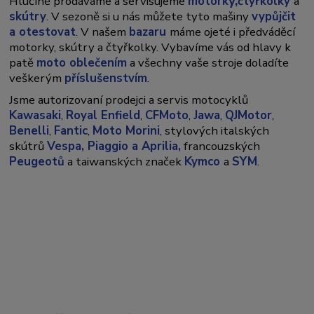
y,
Hlučíně prodáváme a servisujeme
motork
čtyřkolky
a
skútry
. V sezoně si u nás můžete tyto mašiny
vypůjčit
a otestovat
. V našem
bazaru
máme ojeté i předváděcí
motorky, skútry a čtyřkolky. Vybavíme vás od hlavy k
patě
moto oblečením
a všechny vaše stroje doladíte
veškerým
příslušenstvím
.
Jsme autorizovaní prodejci a servis motocyklů
Kawasaki
,
Royal Enfield
,
CFMoto
,
Jawa
,
QJMotor
,
Benelli
,
Fantic
,
Moto Morini
, stylových italských
skútrů
Vespa,
Piaggio a Aprilia,
francouzských
Peugeotů
a taiwanských značek
Kymco
a
SYM
.