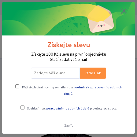
OPAVA 733537099/HLUČÍN
734541648/OLOMOUC 734593593
0
0,00 CZK
Získejte slevu
Menu
Získejte 100 Kč slevu na první objednávku
Stačí zadat váš email
PRO JEZDCE
BUNDY
MBW Pánská textilní moto bunda
EAGLE
Odeslat
Přeji si odebírat novinky e-mailem dle
podmínek zpracování osobních
MBW Pánská textilní moto bunda
údajů
.
EAGLE
Souhlasím se
zpracováním osobních údajů
pro účely registrace.
Zavřít