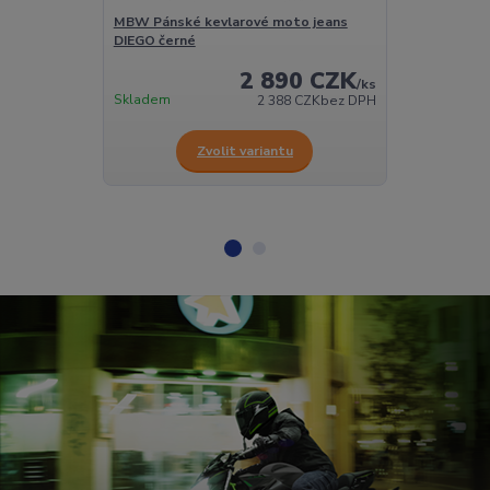
MBW Pánské kevlarové moto jeans
MBW Pánské k
DIEGO černé
DIEGO modré
2 890 CZK
/
ks
Skladem
Skladem
2 388 CZK
bez DPH
Zvolit variantu
Z