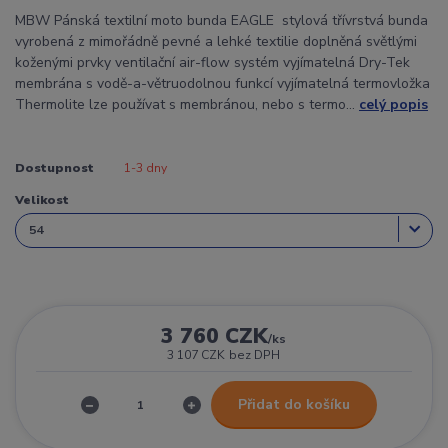
MBW Pánská textilní moto bunda EAGLE stylová třívrstvá bunda
vyrobená z mimořádně pevné a lehké textilie doplněná světlými
koženými prvky ventilační air-flow systém vyjímatelná Dry-Tek
membrána s vodě-a-větruodolnou funkcí vyjímatelná termovložka
Thermolite lze používat s membránou, nebo s termo...
celý popis
Dostupnost
1-3 dny
Velikost
3 760 CZK
/
ks
3 107 CZK
bez DPH
Přidat do košíku