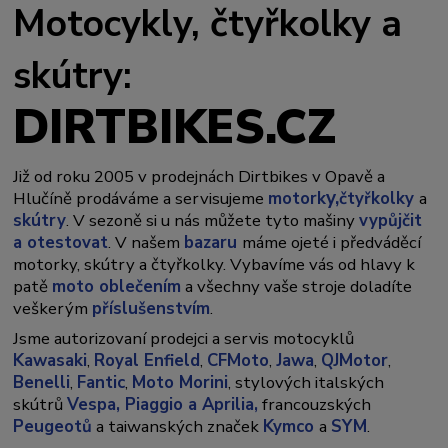
Motocykly, čtyřkolky a
skútry:
DIRTBIKES.CZ
Již od roku 2005 v prodejnách Dirtbikes v Opavě a
y,
Hlučíně prodáváme a servisujeme
motork
čtyřkolky
a
skútry
. V sezoně si u nás můžete tyto mašiny
vypůjčit
a otestovat
. V našem
bazaru
máme ojeté i předváděcí
motorky, skútry a čtyřkolky. Vybavíme vás od hlavy k
patě
moto oblečením
a všechny vaše stroje doladíte
veškerým
příslušenstvím
.
Jsme autorizovaní prodejci a servis motocyklů
Kawasaki
,
Royal Enfield
,
CFMoto
,
Jawa
,
QJMotor
,
Benelli
,
Fantic
,
Moto Morini
, stylových italských
skútrů
Vespa,
Piaggio a Aprilia,
francouzských
Peugeotů
a taiwanských značek
Kymco
a
SYM
.