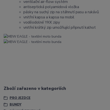
ventilační air-flow systém
antiseptická polyamidová vložka
pásky na suchý zip na stáhnutí pasu a rukávů
vnitřní kapsa a kapsa na mobil
voděodolné YKK zipy
vnitřní krátký zip umožňující připnutí kalhot
Zboží zařazeno v kategoriích
PRO JEZDCE
BUNDY