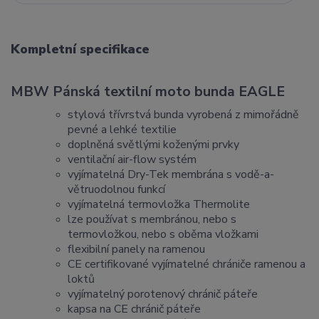
Kompletní specifikace
MBW Pánská textilní moto bunda EAGLE
stylová třívrstvá bunda vyrobená z mimořádně
pevné a lehké textilie
doplněná světlými koženými prvky
ventilační air-flow systém
vyjímatelná Dry-Tek membrána s vodě-a-
větruodolnou funkcí
vyjímatelná termovložka Thermolite
lze používat s membránou, nebo s
termovložkou, nebo s oběma vložkami
flexibilní panely na ramenou
CE certifikované vyjímatelné chrániče ramenou a
loktů
vyjímatelný porotenový chránič páteře
kapsa na CE chránič páteře