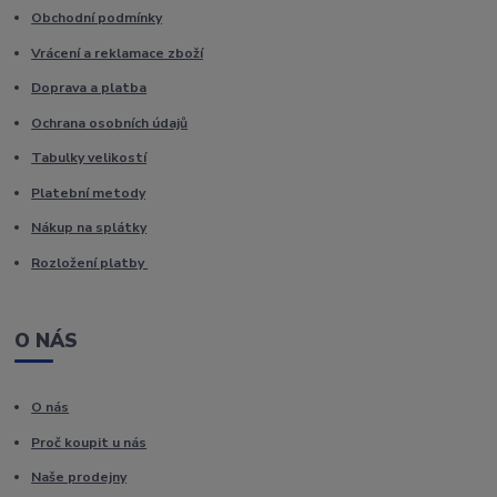
Obchodní podmínky
Vrácení a reklamace zboží
Doprava a platba
Ochrana osobních údajů
Tabulky velikostí
Platební metody
Nákup na splátky
Rozložení platby
O NÁS
O nás
Proč koupit u nás
Naše prodejny