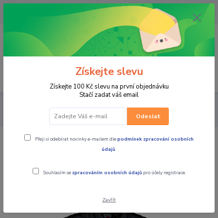
OPAVA 733537099/HLUČÍN
734541648/OLOMOUC 734593593
0
0,00 CZK
Získejte slevu
Menu
Získejte 100 Kč slevu na první objednávku
Stačí zadat váš email
PRO JEZDCE
BUNDY
MBW Pánská textilní moto bunda
EAGLE
Odeslat
Přeji si odebírat novinky e-mailem dle
podmínek zpracování osobních
MBW Pánská textilní moto bunda
údajů
.
EAGLE
Souhlasím se
zpracováním osobních údajů
pro účely registrace.
Zavřít