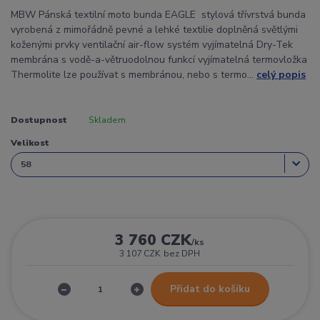
MBW Pánská textilní moto bunda EAGLE stylová třívrstvá bunda
vyrobená z mimořádně pevné a lehké textilie doplněná světlými
koženými prvky ventilační air-flow systém vyjímatelná Dry-Tek
membrána s vodě-a-větruodolnou funkcí vyjímatelná termovložka
Thermolite lze používat s membránou, nebo s termo...
celý popis
Dostupnost
Skladem
Velikost
3 760 CZK
/
ks
3 107 CZK
bez DPH
Přidat do košíku