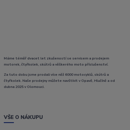
Máme téměř dvacet let zkušeností se servisem a prodejem
motorek, čtyřkolek, skútrů a věškerého moto příslušenství.
Za tuto dobu jsme prodali více něž 6000 motocyklů, skútrů a
čtyřkolek. Naše prodejny můžete navštívit v Opavě, Hlučíně a od
dubna 2025 v Olomouci.
VŠE O NÁKUPU