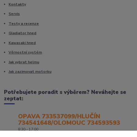
Kontakty
Servis
Testy a recenze
Gladiator hned
Kawasaki hned
Věrnostní systém
Jak vybrat helmu
Jak zazimovat motorku
Potřebujete poradit s výběrem? Neváhejte se
zeptat:
OPAVA 733537099/HLUČÍN
734541648/OLOMOUC 734593593
8:30 - 17:00