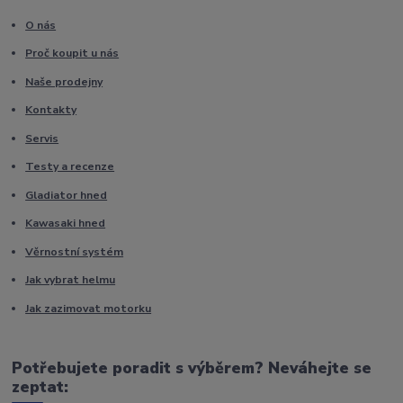
O nás
Proč koupit u nás
Naše prodejny
Kontakty
Servis
Testy a recenze
Gladiator hned
Kawasaki hned
Věrnostní systém
Jak vybrat helmu
Jak zazimovat motorku
Potřebujete poradit s výběrem? Neváhejte se
zeptat: