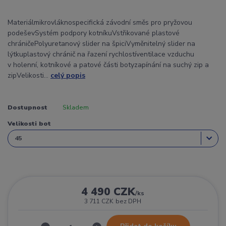
Materiálmikrovláknospecifická závodní směs pro pryžovou
podeševSystém podpory kotníkuVstřikované plastové
chráničePolyuretanový slider na špiciVyměnitelný slider na
lýtkuplastový chránič na řazení rychlostíventilace vzduchu
v holenní, kotníkové a patové části botyzapínání na suchý zip a
zipVelikosti...
celý popis
Dostupnost
Skladem
Velikosti bot
4 490 CZK
/
ks
3 711 CZK
bez DPH