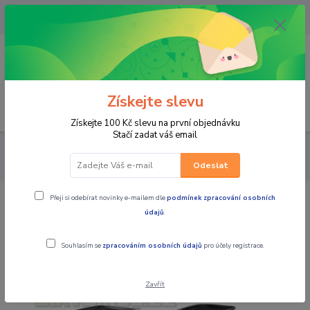
OPAVA 733537099/HLUČÍN
734541648/OLOMOUC 734593593
0
0,00 CZK
Získejte slevu
Menu
Získejte 100 Kč slevu na první objednávku
Stačí zadat váš email
PRO JEZDCE
BOTY
SILNIČNÍ/SPORTOVNÍ
Moto boty
FORMA FRECCIA černo/žluté fluo
Odeslat
Přeji si odebírat novinky e-mailem dle
podmínek zpracování osobních
Moto boty FORMA FRECCIA černo/
údajů
.
žluté fluo
Souhlasím se
zpracováním osobních údajů
pro účely registrace.
Zavřít