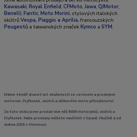
Kawasaki
,
Royal Enfield
,
CFMoto
,
Jawa
,
QJMotor
,
Benelli
,
Fantic
,
Moto Morini
, stylových italských
skútrů
Vespa,
Piaggio a Aprilia,
francouzských
Peugeotů
a taiwanských značek
Kymco
a
SYM
.
Máme téměř dvacet let zkušeností se servisem a prodejem
motorek, čtyřkolek, skútrů a věškerého moto příslušenství.
Za tuto dobu jsme prodali více něž 6000 motocyklů, skútrů a
čtyřkolek. Naše prodejny můžete navštívit v Opavě, Hlučíně a od
dubna 2025 v Olomouci.