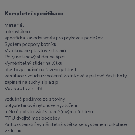
Kompletní specifikace
Materiál
mikrovlákno
specifická závodní směs pro pryžovou podešev
Systém podpory kotníku
Vstřikované plastové chrániče
Polyuretanový slider na špici
Vyměnitelný slider na lýtku
plastový chránič na řazení rychlostí
ventilace vzduchu v holenní, kotníkové a patové části boty
zapínání na suchý zip a zip
Velikosti:
37–48
vzdušná podšívka ze síťoviny
polyuretanové nylonové vyztužení
měkké polstrování s paměťovým efektem
TPU dvojitá mezipodešev
Antibakteriální vyměnitelná stélka se systémem cirkulace
vzduchu