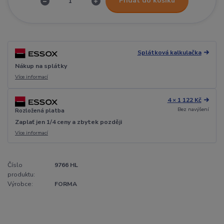
Přidat do košíku
Splátková kalkulačka
Nákup na splátky
Více informací
4 × 1 122 Kč
Bez navýšení
Rozložená platba
Zaplať jen 1/4 ceny a zbytek později
Více informací
Číslo
9766 HL
produktu:
Výrobce:
FORMA