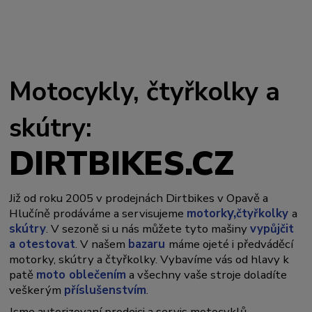
Motocykly, čtyřkolky a
skútry:
DIRTBIKES.CZ
Již od roku 2005 v prodejnách Dirtbikes v Opavě a
y,
Hlučíně prodáváme a servisujeme
motork
čtyřkolky
a
skútry
. V sezoně si u nás můžete tyto mašiny
vypůjčit
a otestovat
. V našem
bazaru
máme ojeté i předváděcí
motorky, skútry a čtyřkolky. Vybavíme vás od hlavy k
patě
moto oblečením
a všechny vaše stroje doladíte
veškerým
příslušenstvím
.
Jsme autorizovaní prodejci a servis motocyklů