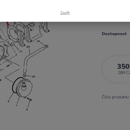
Těsnení hlav
Zavřít
Dostupnost
350
289 C
Číslo produktu: