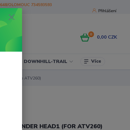
1648/OLOMOUC 734593593
Přihlášení
0
0,00 CZK
Více
OJE
DOWNHILL-TRAIL
ce Linhai (Pro ATV260)
ET CYLINDER HEAD1 (FOR ATV260)