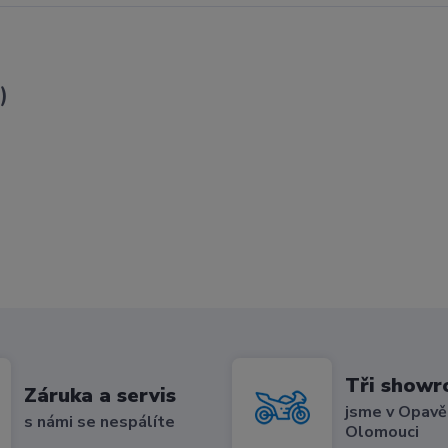
)
Tři show
Záruka a servis
jsme v Opavě,
s námi se nespálíte
Olomouci