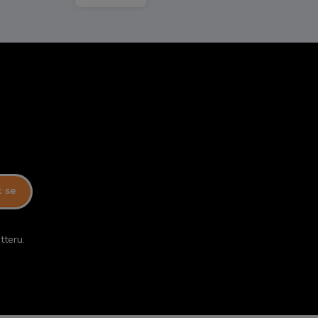
t se
tteru.