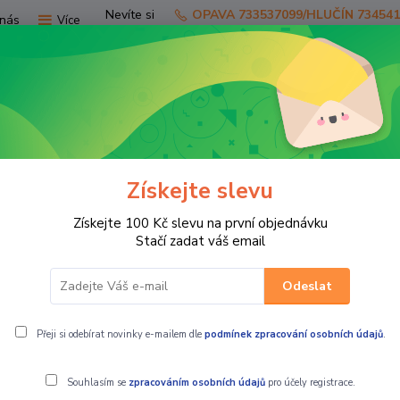
Nevíte si
OPAVA 733537099/HLUČÍN 73454
nás
Více
rady?
Zavolejte.
Hledat
Získejte slevu
TV
SKÚTRY
PRO JEZDCE
PRO STR
Získejte 100 Kč slevu na první objednávku
ní díly čtyřkolky LINHAI
motorové díly
16. Těsnení hlavy vál
Stačí zadat váš email
Odeslat
o ATV260)
Přeji si odebírat novinky e-mailem dle
podmínek zpracování osobních údajů
.
Souhlasím se
zpracováním osobních údajů
pro účely registrace.
16. GASK