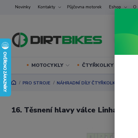
Novinky
Kontakty
Půjčovna motorek
Eshop
O 
MOTOCYKLY
ČTYŘKOLKY (ATV) U
PRO STROJE
NÁHRADNÍ DÍLY ČTYŘKOLKY
Náhrad
16. Těsnení hlavy válce Linhai (Pr