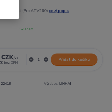
y válce Linhai (Pro ATV260)
celý popis
Skladem
 CZK
/
ks
Přidat do košíku
ZK
bez DPH
22416
Výrobce:
LINHAI