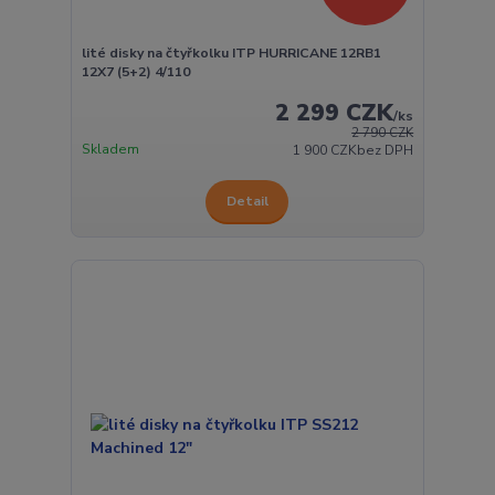
lité disky na čtyřkolku ITP HURRICANE 12RB1
12X7 (5+2) 4/110
2 299 CZK
/
ks
2 790 CZK
Skladem
1 900 CZK
bez DPH
Detail