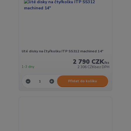
lité disky na čtyřkolku ITP SS312 machined 14"
2 790 CZK
/
ks
1-3 dny
2 306 CZK
bez DPH
Přidat do košíku