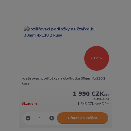
- 17 %
rozšiřovací podložky na čtyřkolku 30mm 4x110 2
kusy
1 990 CZK
/
ks
2 390 CZK
Skladem
1 645 CZK
bez DPH
Přidat do košíku