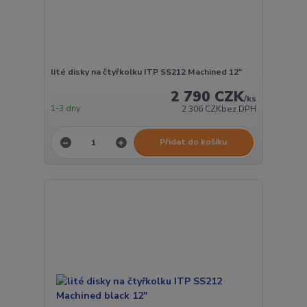
lité disky na čtyřkolku ITP SS212 Machined 12"
2 790 CZK
/
ks
1-3 dny
2 306 CZK
bez DPH
Přidat do košíku