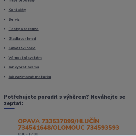
Naše prodejny
Kontakty
Servis
Testy a recenze
Gladiator hned
Kawasaki hned
Věrnostní systém
Jak vybrat helmu
Jak zazimovat motorku
Potřebujete poradit s výběrem? Neváhejte se
zeptat:
OPAVA 733537099/HLUČÍN
734541648/OLOMOUC 734593593
8:30 - 17:00