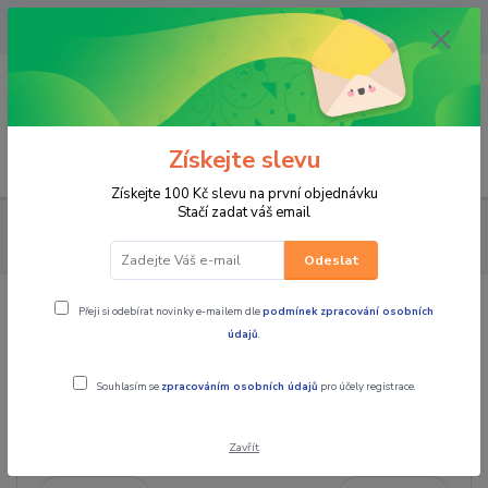
OPAVA 733537099/HLUČÍN
734541648/OLOMOUC 734593593
0
0,00 CZK
Získejte slevu
Menu
Získejte 100 Kč slevu na první objednávku
Stačí zadat váš email
PRO STROJE
PNEU A DISKY NA ČTYŘKOLKY
DISKY NA
ČTYŘKOLKY
Odeslat
Přeji si odebírat novinky e-mailem dle
podmínek zpracování osobních
DISKY NA ČTYŘKOLKY
údajů
.
Souhlasím se
zpracováním osobních údajů
pro účely registrace.
Cena:
Zavřít