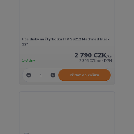
lité disky na čtyřkolku ITP SS212 Machined black
12"
2 790 CZK
/
ks
1-3 dny
2 306 CZK
bez DPH
Přidat do košíku