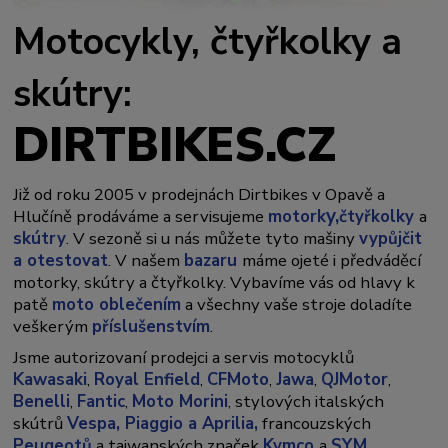
Motocykly, čtyřkolky a
skútry:
DIRTBIKES.CZ
Již od roku 2005 v prodejnách Dirtbikes v Opavě a
y,
Hlučíně prodáváme a servisujeme
motork
čtyřkolky
a
skútry
. V sezoně si u nás můžete tyto mašiny
vypůjčit
a otestovat
. V našem
bazaru
máme ojeté i předváděcí
motorky, skútry a čtyřkolky. Vybavíme vás od hlavy k
patě
moto oblečením
a všechny vaše stroje doladíte
veškerým
příslušenstvím
.
Jsme autorizovaní prodejci a servis motocyklů
Kawasaki
,
Royal Enfield
,
CFMoto
,
Jawa
,
QJMotor
,
Benelli
,
Fantic
,
Moto Morini
, stylových italských
skútrů
Vespa,
Piaggio a Aprilia,
francouzských
Peugeotů
a taiwanských značek
Kymco
a
SYM
.