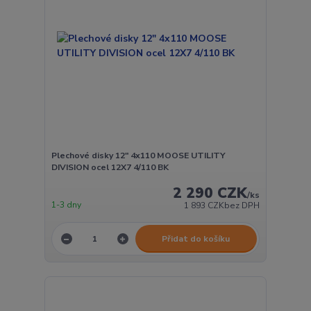
Plechové disky 12" 4x110 MOOSE UTILITY
DIVISION ocel 12X7 4/110 BK
2 290 CZK
/
ks
1-3 dny
1 893 CZK
bez DPH
Přidat do košíku