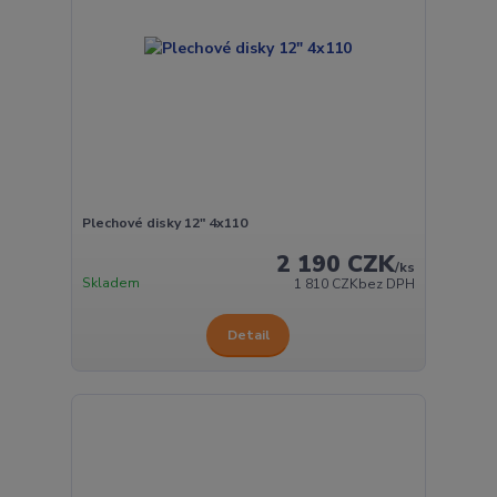
Plechové disky 12" 4x110
2 190 CZK
/
ks
Skladem
1 810 CZK
bez DPH
Detail