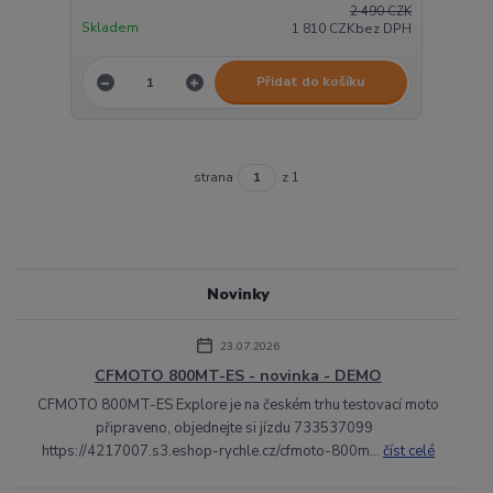
2 490 CZK
Skladem
1 810 CZK
bez DPH
Přidat do košíku
strana
z 1
Novinky
23.07.2026
CFMOTO 800MT-ES - novinka - DEMO
CFMOTO 800MT-ES Explore je na českém trhu testovací moto
připraveno, objednejte si jízdu 733537099
https://4217007.s3.eshop-rychle.cz/cfmoto-800m...
číst celé