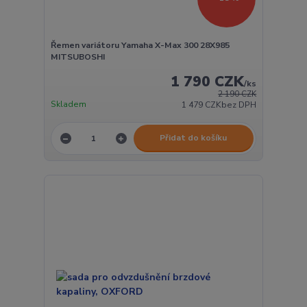
Řemen variátoru Yamaha X-Max 300 28X985
MITSUBOSHI
1 790 CZK
/
ks
2 190 CZK
Skladem
1 479 CZK
bez DPH
Přidat do košíku