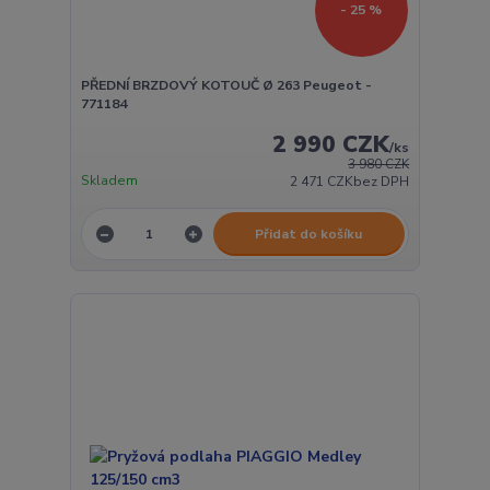
- 25 %
PŘEDNÍ BRZDOVÝ KOTOUČ Ø 263 Peugeot -
771184
2 990 CZK
/
ks
3 980 CZK
Skladem
2 471 CZK
bez DPH
Přidat do košíku