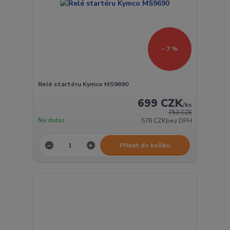
- 7 %
Relé startéru Kymco MS9690
699 CZK
/
ks
753 CZK
Na dotaz
578 CZK
bez DPH
Přidat do košíku