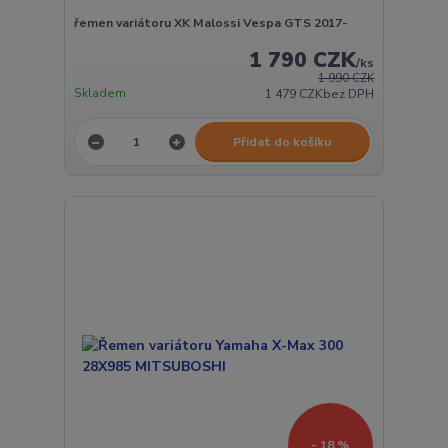
řemen variátoru XK Malossi Vespa GTS 2017-
1 790 CZK
/
ks
1 990 CZK
Skladem
1 479 CZK
bez DPH
Přidat do košíku
- 18 %