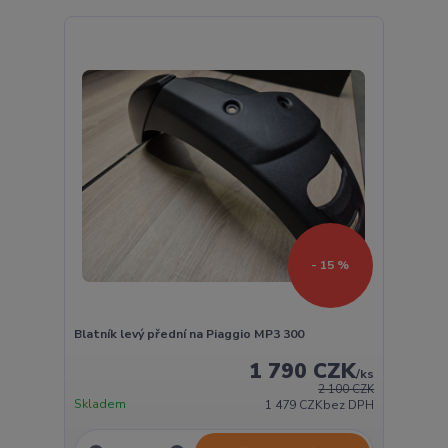
- 15 %
Blatník levý přední na Piaggio MP3 300
1 790 CZK
/
ks
2 100 CZK
Skladem
1 479 CZK
bez DPH