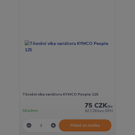
Těsnění víka variátoru KYMCO People 125
75 CZK
/
ks
Skladem
62 CZK
bez DPH
Přidat do košíku