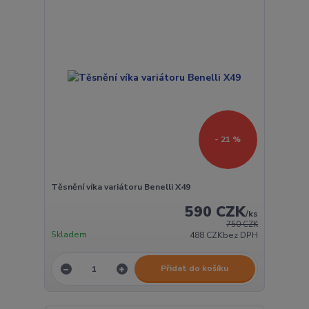
- 21 %
Těsnění víka variátoru Benelli X49
590 CZK
/
ks
750 CZK
Skladem
488 CZK
bez DPH
Přidat do košíku