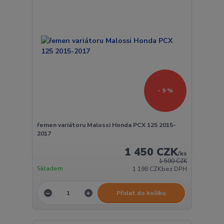
- 9 %
řemen variátoru Malossi Honda PCX 125 2015-
2017
1 450 CZK
/
ks
1 590 CZK
Skladem
1 198 CZK
bez DPH
Přidat do košíku