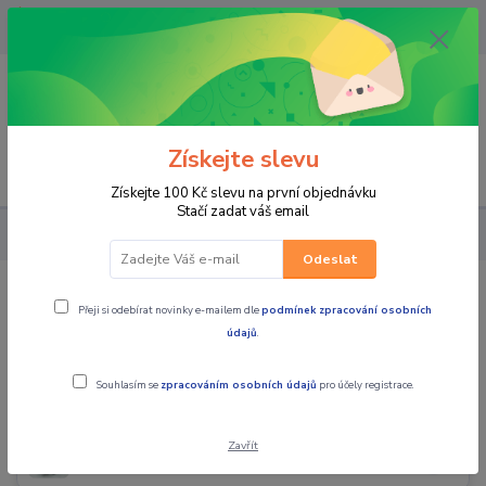
OPAVA 733537099/HLUČÍN
734541648/OLOMOUC 734593593
0
0,00 CZK
Získejte slevu
Menu
Získejte 100 Kč slevu na první objednávku
Stačí zadat váš email
PRO STROJE
NÁHRADNÍ DÍLY SKÚTRY
Odeslat
NÁHRADNÍ DÍLY SKÚTRY
Přeji si odebírat novinky e-mailem dle
podmínek zpracování osobních
údajů
.
Souhlasím se
zpracováním osobních údajů
pro účely registrace.
variátor
Zavřít
brzdy