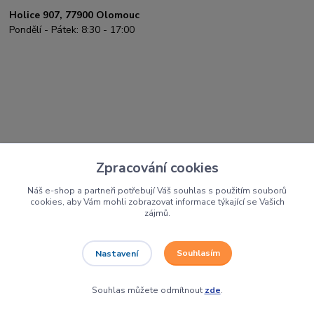
Holice 907, 77900 Olomouc
Pondělí - Pátek: 8:30 - 17:00
Zpracování cookies
Náš e-shop a partneři potřebují Váš souhlas s použitím souborů
cookies, aby Vám mohli zobrazovat informace týkající se Vašich
zájmů.
Jsme autorizovaní prodejci a servis těchto
značek
Souhlasím
Nastavení
Souhlas můžete odmítnout
zde
.