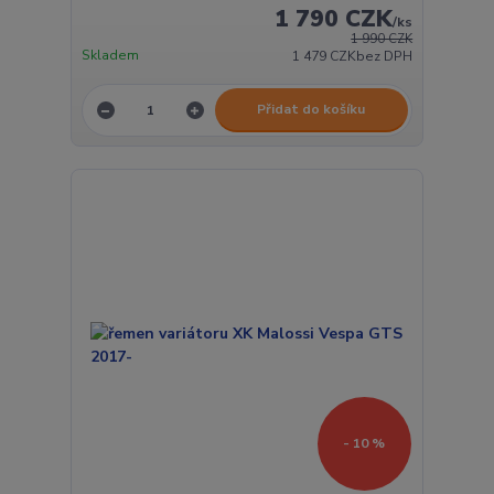
1 790 CZK
/
ks
1 990 CZK
Skladem
1 479 CZK
bez DPH
Přidat do košíku
- 10 %