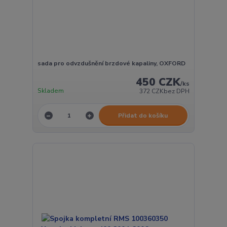
sada pro odvzdušnění brzdové kapaliny, OXFORD
450 CZK
/
ks
Skladem
372 CZK
bez DPH
Přidat do košíku