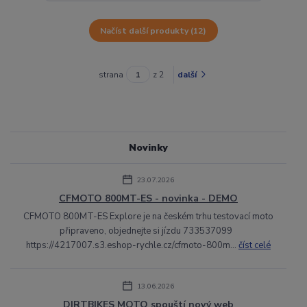
Načíst další produkty (12)
strana
z 2
další
Novinky
23.07.2026
CFMOTO 800MT-ES - novinka - DEMO
CFMOTO 800MT-ES Explore je na českém trhu testovací moto
připraveno, objednejte si jízdu 733537099
https://4217007.s3.eshop-rychle.cz/cfmoto-800m...
číst celé
13.06.2026
DIRTBIKES MOTO spouští nový web