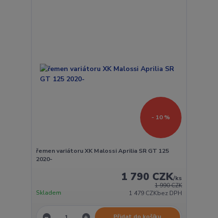
- 10 %
řemen variátoru XK Malossi Aprilia SR GT 125
2020-
1 790 CZK
/
ks
1 990 CZK
Skladem
1 479 CZK
bez DPH
Přidat do košíku