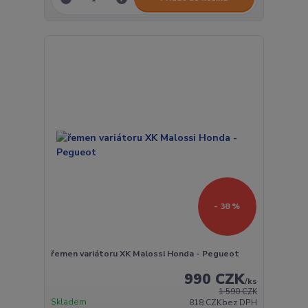
- 38 %
řemen variátoru XK Malossi Honda - Pegueot
990 CZK
/
ks
1 590 CZK
Skladem
818 CZK
bez DPH