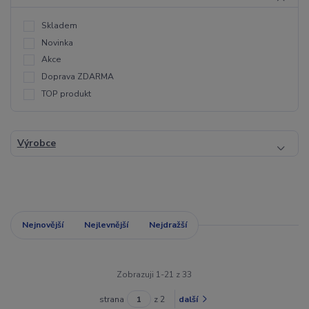
Skladem
Novinka
Akce
Doprava ZDARMA
TOP produkt
Výrobce
Nejnovější
Nejlevnější
Nejdražší
Zobrazuji 1-21 z 33
strana
z 2
další