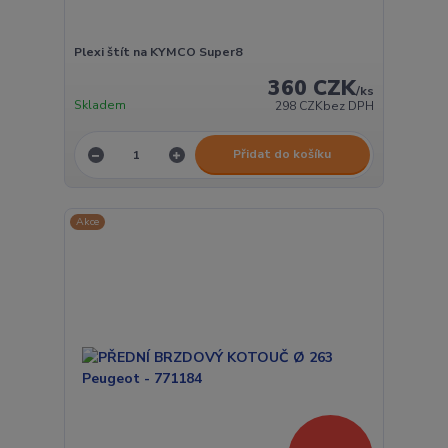
Plexi štít na KYMCO Super8
360 CZK
/
ks
Skladem
298 CZK
bez DPH
Přidat do košíku
Akce