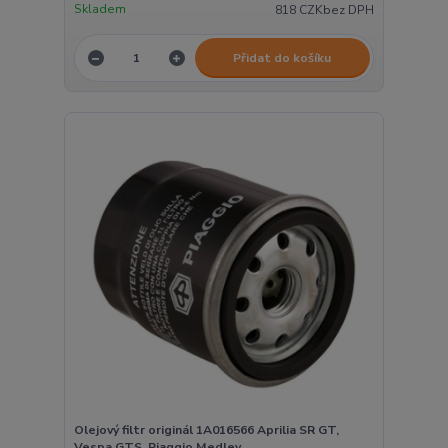
Skladem
818 CZK
bez DPH
Přidat do košíku
Olejový filtr originál 1A016566 Aprilia SR GT,
Vespa GTS, Piaggio Medley