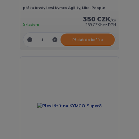
páčka brzdy levá Kymco Agility, Like, People
350 CZK
/
ks
Skladem
289 CZK
bez DPH
Přidat do košíku