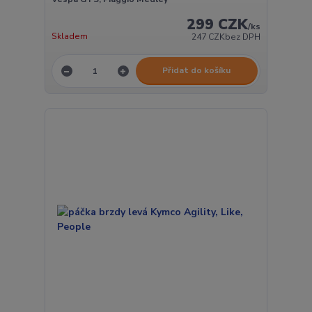
299 CZK
/
ks
Skladem
247 CZK
bez DPH
Přidat do košíku