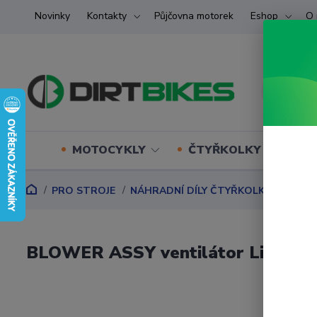
Novinky
Kontakty
Půjčovna motorek
Eshop
O 
MOTOCYKLY
ČTYŘKOLKY (ATV) U
PRO STROJE
NÁHRADNÍ DÍLY ČTYŘKOLKY
Náhrad
BLOWER ASSY ventilátor Linhai -