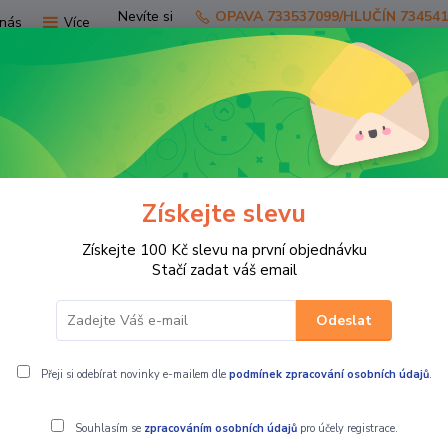
Nevíte si
OPAVA 733537099/HLUČÍN 73454
nás
Více
rady?
Zavolejte.
Hledat
Získejte slevu
TV
SKÚTRY
PRO JEZDCE
PRO STR
Získejte 100 Kč slevu na první objednávku
ní díly čtyřkolky LINHAI
BLOWER ASSY ventilátor Linhai - 2290
Stačí zadat váš email
Odeslat
 22905T
Přeji si odebírat novinky e-mailem dle
podmínek zpracování osobních údajů
.
Souhlasím se
zpracováním osobních údajů
pro účely registrace.
BLOWER ASSY 