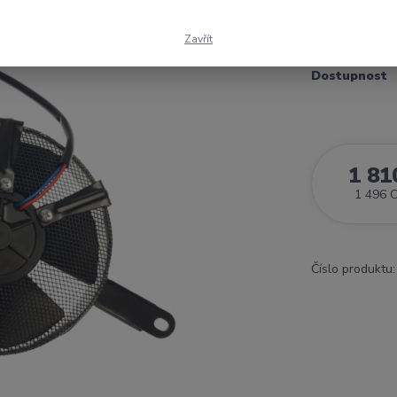
modely: Linha
Zavřít
Dostupnost
1 81
1 496 
Číslo produktu: