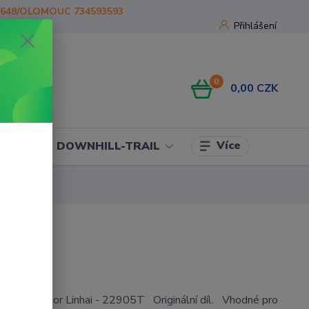
1648/OLOMOUC 734593593
Přihlášení
0
0,00 CZK
Více
OJE
DOWNHILL-TRAIL
5T
ventilátor Linhai - 22905T Originální díl. Vhodné pro