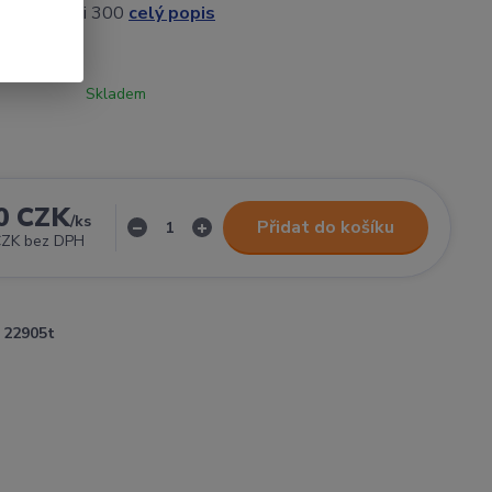
i 260 Linhai 300
celý popis
Skladem
0 CZK
/
ks
Přidat do košíku
CZK
bez DPH
22905t