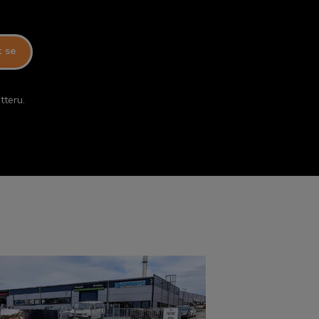
t se
tteru.