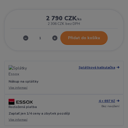
2 790 CZK
/
ks
2 306 CZK
bez DPH
Přidat do košíku
Splátková kalkulačka
Nákup na splátky
Více informací
4 × 697 Kč
Bez navýšení
Rozložená platba
Zaplať jen 1/4 ceny a zbytek později
Více informací