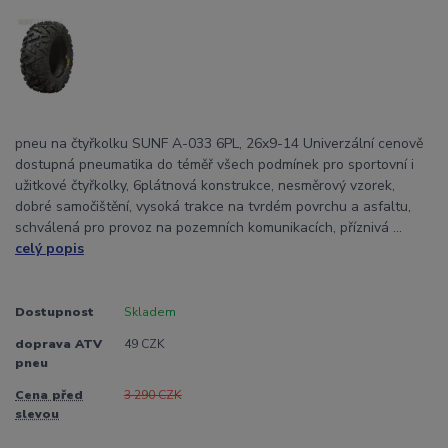
pneu na čtyřkolku SUNF A-033 6PL, 26x9-14 Univerzální cenově
dostupná pneumatika do téměř všech podmínek pro sportovní i
užitkové čtyřkolky, 6plátnová konstrukce, nesměrový vzorek,
dobré samočištění, vysoká trakce na tvrdém povrchu a asfaltu,
schválená pro provoz na pozemních komunikacích, příznivá ...
celý popis
Dostupnost
Skladem
doprava ATV
49 CZK
pneu
Cena před
3 290 CZK
slevou