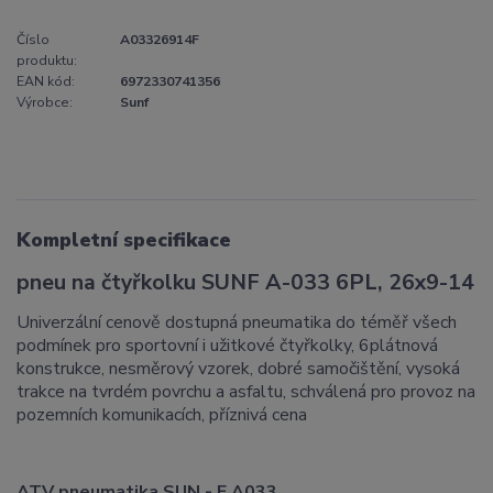
Číslo
A03326914F
produktu:
EAN kód:
6972330741356
Výrobce:
Sunf
Kompletní specifikace
pneu na čtyřkolku SUNF A-033 6PL, 26x9-14
Univerzální cenově dostupná pneumatika do téměř všech
podmínek pro sportovní i užitkové čtyřkolky, 6plátnová
konstrukce, nesměrový vzorek, dobré samočištění, vysoká
trakce na tvrdém povrchu a asfaltu, schválená pro provoz na
pozemních komunikacích, příznivá cena
ATV pneumatika SUN - F A033