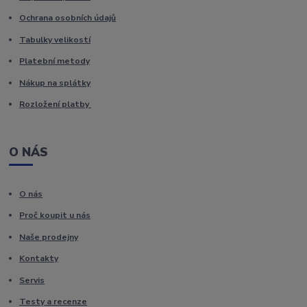
Ochrana osobních údajů
Tabulky velikostí
Platební metody
Nákup na splátky
Rozložení platby
O NÁS
O nás
Proč koupit u nás
Naše prodejny
Kontakty
Servis
Testy a recenze