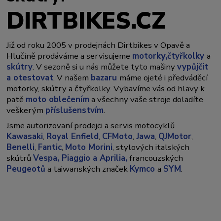
DIRTBIKES.CZ
Již od roku 2005 v prodejnách Dirtbikes v Opavě a
y,
Hlučíně prodáváme a servisujeme
motork
čtyřkolky
a
skútry
. V sezoně si u nás můžete tyto mašiny
vypůjčit
a otestovat
. V našem
bazaru
máme ojeté i předváděcí
motorky, skútry a čtyřkolky. Vybavíme vás od hlavy k
patě
moto oblečením
a všechny vaše stroje doladíte
veškerým
příslušenstvím
.
Jsme autorizovaní prodejci a servis motocyklů
Kawasaki
,
Royal Enfield
,
CFMoto
,
Jawa
,
QJMotor
,
Benelli
,
Fantic
,
Moto Morini
, stylových italských
skútrů
Vespa,
Piaggio a Aprilia,
francouzských
Peugeotů
a taiwanských značek
Kymco
a
SYM
.