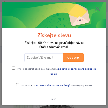
OPAVA 733537099/HLUČÍN
734541648/OLOMOUC 734593593
0
0,00 CZK
Získejte slevu
Menu
Získejte 100 Kč slevu na první objednávku
Stačí zadat váš email
PRO STROJE
PNEU A DISKY NA ČTYŘKOLKY
PNEU NA
ČTYŘKOLKY
ATV pneu na čtyřkolku SUNF A-033 6PL, 26x9-14
Odeslat
Přeji si odebírat novinky e-mailem dle
podmínek zpracování osobních
ATV pneu na čtyřkolku SUNF A-033
údajů
.
6PL, 26x9-14
Souhlasím se
zpracováním osobních údajů
pro účely registrace.
Zavřít