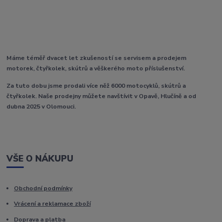
Máme téměř dvacet let zkušeností se servisem a prodejem
motorek, čtyřkolek, skútrů a věškerého moto příslušenství.
Za tuto dobu jsme prodali více něž 6000 motocyklů, skútrů a
čtyřkolek. Naše prodejny můžete navštívit v Opavě, Hlučíně a od
dubna 2025 v Olomouci.
VŠE O NÁKUPU
Obchodní podmínky
Vrácení a reklamace zboží
Doprava a platba