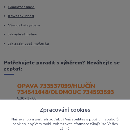
Gladiator hned
Kawasaki hned
Věrnostní systém
Jak vybrat helmu
Jak zazimovat motorku
Potřebujete poradit s výběrem? Neváhejte se
zeptat:
OPAVA 733537099/HLUČÍN
734541648/OLOMOUC 734593593
8:30 - 17:00
Zpracování cookies
Náš e-shop a partneři potřebují Váš souhlas s použitím souborů
cookies, aby Vám mohli zobrazovat informace týkající se Vašich
zájmů.