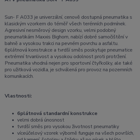
Sun- F A033 je univerzální, cenově dostupná pneumatika s
klasickým vzorkem do téměř všech terénních podmínek.
Agresivní nesměrový design vzorku, velmi podobný
pneumatikám Maxxis Bighorn, nabízí dobré samočištění v
bahně a vysokou trakci na pevném povrchu a asfaltu.
6plátnová konstrukce a tvrdší směs poskytuje pneumatice
extrémní trvanlivost a vysokou odolnost proti protržení.
Pneumatika vhodná nejen pro sportovní čtyřkolky, ale také
pro užitková vozidla, je schválená pro provoz na pozemních
komunikacích.
Vlastnosti:
6plátnová standardní konstrukce
velmi dobrá únosnost
tvrdší směs pro vysokou životnost pneumatiky
víceúčelový vzorek výborně funguje na všech površích,
od kamení, šotoliny a štěrku až po písek a bláto