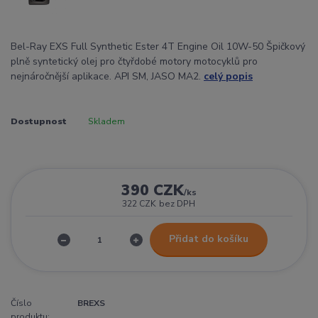
Bel-Ray EXS Full Synthetic Ester 4T Engine Oil 10W-50 Špičkový
plně syntetický olej pro čtyřdobé motory motocyklů pro
nejnáročnější aplikace. API SM, JASO MA2.
celý popis
Dostupnost
Skladem
390 CZK
/
ks
322 CZK
bez DPH
Přidat do košíku
Číslo
BREXS
produktu: