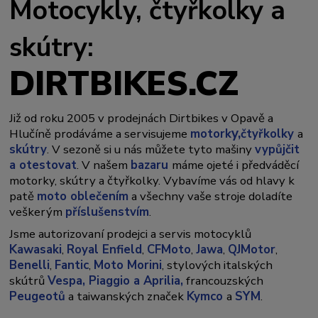
Motocykly, čtyřkolky a
skútry:
DIRTBIKES.CZ
Již od roku 2005 v prodejnách Dirtbikes v Opavě a
y,
Hlučíně prodáváme a servisujeme
motork
čtyřkolky
a
skútry
. V sezoně si u nás můžete tyto mašiny
vypůjčit
a otestovat
. V našem
bazaru
máme ojeté i předváděcí
motorky, skútry a čtyřkolky. Vybavíme vás od hlavy k
patě
moto oblečením
a všechny vaše stroje doladíte
veškerým
příslušenstvím
.
Jsme autorizovaní prodejci a servis motocyklů
Kawasaki
,
Royal Enfield
,
CFMoto
,
Jawa
,
QJMotor
,
Benelli
,
Fantic
,
Moto Morini
, stylových italských
skútrů
Vespa,
Piaggio a Aprilia,
francouzských
Peugeotů
a taiwanských značek
Kymco
a
SYM
.