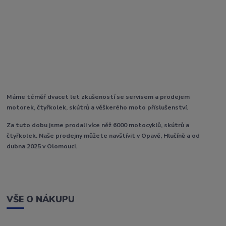
Máme téměř dvacet let zkušeností se servisem a prodejem
motorek, čtyřkolek, skútrů a věškerého moto příslušenství.
Za tuto dobu jsme prodali více něž 6000 motocyklů, skútrů a
čtyřkolek. Naše prodejny můžete navštívit v Opavě, Hlučíně a od
dubna 2025 v Olomouci.
VŠE O NÁKUPU