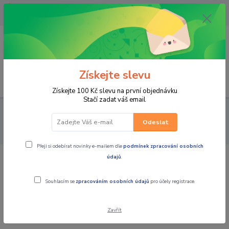
OPAVA 733537099/HLUČÍN
734541648/OLOMOUC 734593593
0
0,00 CZK
Získejte slevu
Menu
Získejte 100 Kč slevu na první objednávku
Stačí zadat váš email
PRO STROJE
OLEJE / KAPALINY / MAZIVA
4-taktní
motorové oleje
Bel-Ray EXS Full Synthetic Ester 4T Engine Oil 10W-
Odeslat
50
Přeji si odebírat novinky e-mailem dle
podmínek zpracování osobních
údajů
.
Bel-Ray EXS Full Synthetic Ester 4T
Engine Oil 10W-50
Souhlasím se
zpracováním osobních údajů
pro účely registrace.
Zavřít