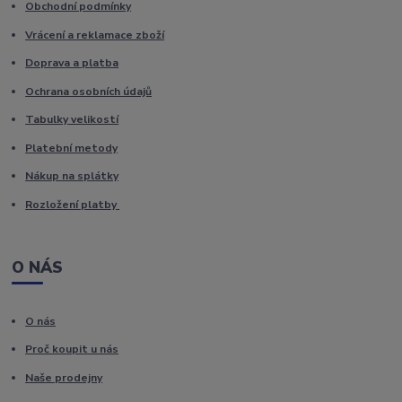
Obchodní podmínky
Vrácení a reklamace zboží
Doprava a platba
Ochrana osobních údajů
Tabulky velikostí
Platební metody
Nákup na splátky
Rozložení platby
O NÁS
O nás
Proč koupit u nás
Naše prodejny