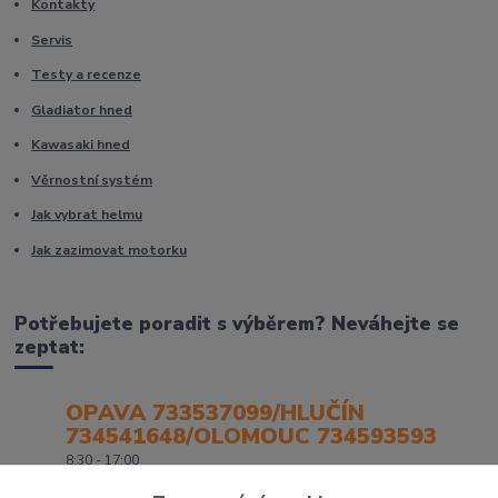
Kontakty
Servis
Testy a recenze
Gladiator hned
Kawasaki hned
Věrnostní systém
Jak vybrat helmu
Jak zazimovat motorku
Potřebujete poradit s výběrem? Neváhejte se
zeptat:
OPAVA 733537099/HLUČÍN
734541648/OLOMOUC 734593593
8:30 - 17:00