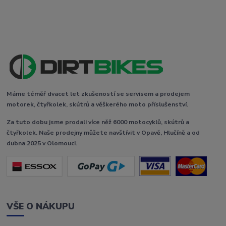
Máme téměř dvacet let zkušeností se servisem a prodejem
motorek, čtyřkolek, skútrů a věškerého moto příslušenství.
Za tuto dobu jsme prodali více něž 6000 motocyklů, skútrů a
čtyřkolek. Naše prodejny můžete navštívit v Opavě, Hlučíně a od
dubna 2025 v Olomouci.
VŠE O NÁKUPU