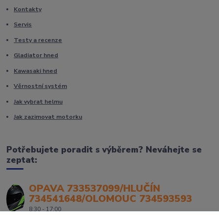
Kontakty
Servis
Testy a recenze
Gladiator hned
Kawasaki hned
Věrnostní systém
Jak vybrat helmu
Jak zazimovat motorku
Potřebujete poradit s výběrem? Neváhejte se
zeptat:
OPAVA 733537099/HLUČÍN
734541648/OLOMOUC 734593593
8:30 - 17:00