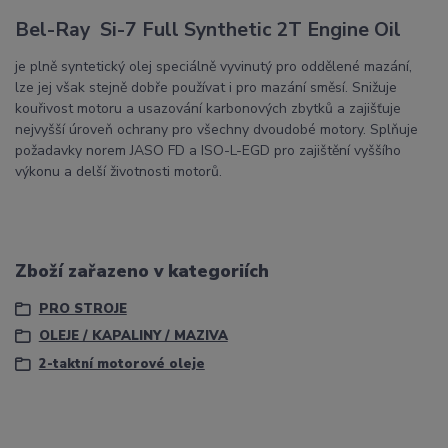
Bel-Ray Si-7 Full Synthetic 2T Engine Oil
je plně syntetický olej speciálně vyvinutý pro oddělené mazání,
lze jej však stejně dobře používat i pro mazání směsí. Snižuje
kouřivost motoru a usazování karbonových zbytků a zajišťuje
nejvyšší úroveň ochrany pro všechny dvoudobé motory. Splňuje
požadavky norem JASO FD a ISO-L-EGD pro zajištění vyššího
výkonu a delší životnosti motorů.
Zboží zařazeno v kategoriích
PRO STROJE
OLEJE / KAPALINY / MAZIVA
2-taktní motorové oleje