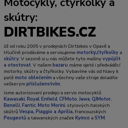
Motocykly, čtyřkolky a
skútry:
DIRTBIKES.CZ
Již od roku 2005 v prodejnách Dirtbikes v Opavě a
y,
Hlučíně prodáváme a servisujeme
motork
čtyřkolky
a
skútry
. V sezoně si u nás můžete tyto mašiny
vypůjčit
a otestovat
. V našem
bazaru
máme ojeté i předváděcí
motorky, skútry a čtyřkolky. Vybavíme vás od hlavy k
patě
moto oblečením
a všechny vaše stroje doladíte
veškerým
příslušenstvím
.
Jsme autorizovaní prodejci a servis motocyklů
Kawasaki
,
Royal Enfield
,
CFMoto
,
Jawa
,
QJMotor
,
Benelli
,
Fantic
,
Moto Morini
, stylových italských
skútrů
Vespa,
Piaggio a Aprilia,
francouzských
Peugeotů
a taiwanských značek
Kymco
a
SYM
.