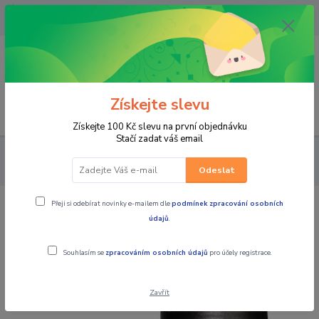
OPAVA 733537099/HLUČÍN
734541648/OLOMOUC 734593593
0
0,00 CZK
Získejte slevu
Menu
Získejte 100 Kč slevu na první objednávku
Stačí zadat váš email
PRO STROJE
OLEJE / KAPALINY / MAZIVA
2-taktní
motorové oleje
Bel-Ray Si-7 Full Synthetic 2T Engine Oil
Odeslat
Přeji si odebírat novinky e-mailem dle
podmínek zpracování osobních
Bel-Ray Si-7 Full Synthetic 2T Engine
údajů
.
Oil
Souhlasím se
zpracováním osobních údajů
pro účely registrace.
Zavřít