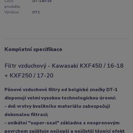
Číslo
DT-140-16
produktu:
Výrobce:
DT1
Kompletní specifikace
Filtr vzduchový - Kawasaki KXF450 / 16-18
+ KXF250 / 17-20
Pěnové vzduchové filtry od belgické značky DT-1
disponují velmi vysokou technologickou úrovní:
- dvě vrstvy kvalitního materiálu zabezpečují
dokonalou filtraci;
- unikátní "super-seal" základna s neoprenovým
povrchem zajišťuje nejlepší a nejčistší těsnící efekt