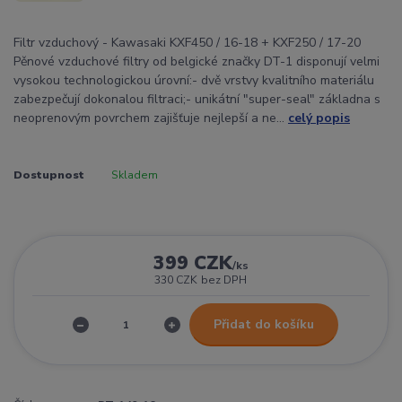
Filtr vzduchový - Kawasaki KXF450 / 16-18 + KXF250 / 17-20
Pěnové vzduchové filtry od belgické značky DT-1 disponují velmi
vysokou technologickou úrovní:- dvě vrstvy kvalitního materiálu
zabezpečují dokonalou filtraci;- unikátní "super-seal" základna s
neoprenovým povrchem zajišťuje nejlepší a ne...
celý popis
Dostupnost
Skladem
399 CZK
/
ks
330 CZK
bez DPH
Přidat do košíku