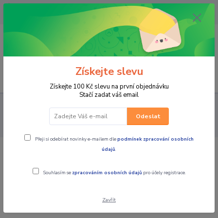
OPAVA 733537099/HLUČÍN
734541648/OLOMOUC 734593593
0
0,00 CZK
Získejte slevu
Menu
Získejte 100 Kč slevu na první objednávku
Stačí zadat váš email
PRO STROJE
NÁHRADNÍ DÍLY MX MOTORKY
FILTRY
VZDUCHOVÉ FILTRY, OLEJE NA FILTRY
DT1 Filtr vzduchový - Filtr
Odeslat
vzduchový - Kawasaki KXF450 / 16-18 + KXF250 / 17-20
Přeji si odebírat novinky e-mailem dle
podmínek zpracování osobních
údajů
.
DT1 Filtr vzduchový - Filtr vzduchový -
Kawasaki KXF450 / 16-18 + KXF250 /
Souhlasím se
zpracováním osobních údajů
pro účely registrace.
17-20
Zavřít