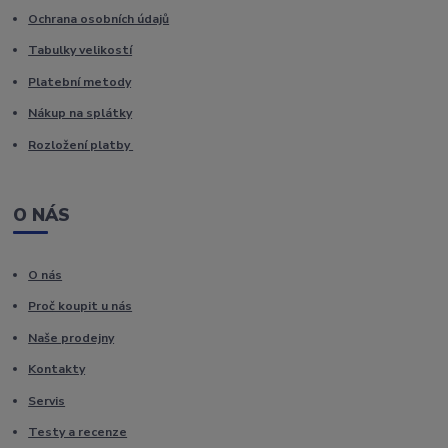
Ochrana osobních údajů
Tabulky velikostí
Platební metody
Nákup na splátky
Rozložení platby
O NÁS
O nás
Proč koupit u nás
Naše prodejny
Kontakty
Servis
Testy a recenze