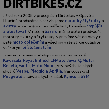
DIRTBIKES.CZ
Již od roku 2005 v prodejnách Dirtbikes v Opavě a
y,
Hlučíně prodáváme a servisujeme
motork
čtyřkolky
a
skútry
. V sezoně si u nás můžete tyto mašiny
vypůjčit
a otestovat
. V našem
bazaru
máme ojeté i předváděcí
motorky, skútry a čtyřkolky. Vybavíme vás od hlavy k
patě
moto oblečením
a všechny vaše stroje doladíte
veškerým
příslušenstvím
.
Jsme autorizovaní prodejci a servis motocyklů
Kawasaki
,
Royal Enfield
,
CFMoto
,
Jawa
,
QJMotor
,
Benelli
,
Fantic
,
Moto Morini
, stylových italských
skútrů
Vespa,
Piaggio a Aprilia,
francouzských
Peugeotů
a taiwanských značek
Kymco
a
SYM
.