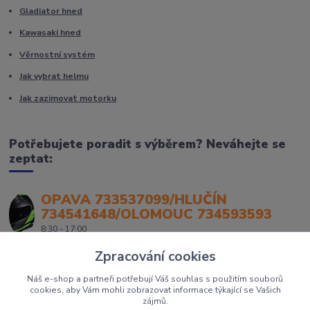
Gladiator hned
Kawasaki hned
Věrnostní systém
Jak vybrat helmu
Jak zazimovat motorku
Potřebujete poradit s výběrem? Neváhejte se
zeptat:
OPAVA 733537099/HLUČÍN
734541648/OLOMOUC 734593593
8:30 - 17:00
Zpracování cookies
Náš e-shop a partneři potřebují Váš souhlas s použitím souborů
cookies, aby Vám mohli zobrazovat informace týkající se Vašich
zájmů.