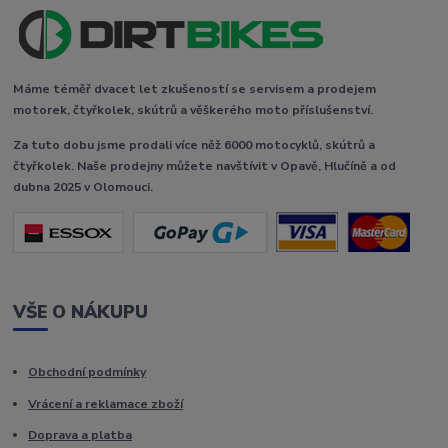
Máme téměř dvacet let zkušeností se servisem a prodejem
motorek, čtyřkolek, skútrů a věškerého moto příslušenství.
Za tuto dobu jsme prodali více něž 6000 motocyklů, skútrů a
čtyřkolek. Naše prodejny můžete navštívit v Opavě, Hlučíně a od
dubna 2025 v Olomouci.
VŠE O NÁKUPU
Obchodní podmínky
Vrácení a reklamace zboží
Doprava a platba