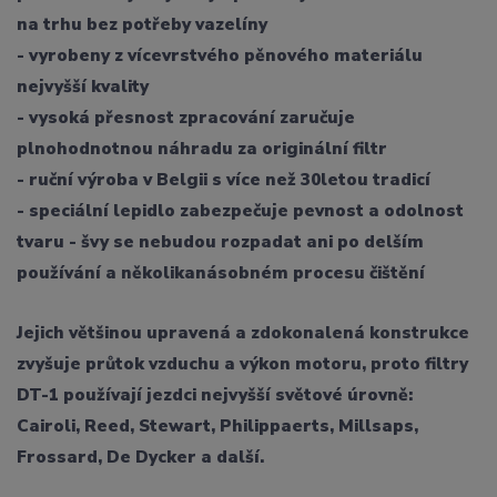
na trhu bez potřeby vazelíny
- vyrobeny z vícevrstvého pěnového materiálu
nejvyšší kvality
- vysoká přesnost zpracování zaručuje
plnohodnotnou náhradu za originální filtr
- ruční výroba v Belgii s více než 30letou tradicí
- speciální lepidlo zabezpečuje pevnost a odolnost
tvaru - švy se nebudou rozpadat ani po delším
používání a několikanásobném procesu čištění
Jejich většinou upravená a zdokonalená konstrukce
zvyšuje průtok vzduchu a výkon motoru, proto filtry
DT-1 používají jezdci nejvyšší světové úrovně:
Cairoli, Reed, Stewart, Philippaerts, Millsaps,
Frossard, De Dycker a další.