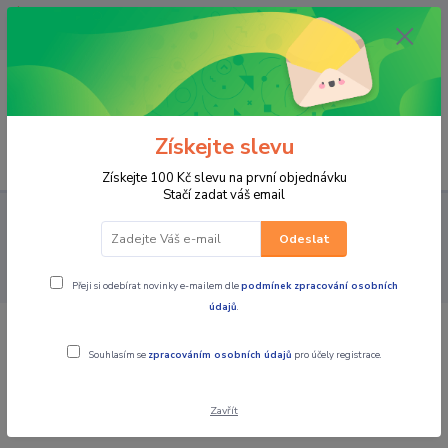
OPAVA 733537099/HLUČÍN
734541648/OLOMOUC 734593593
0
0,00 CZK
Získejte slevu
Menu
Získejte 100 Kč slevu na první objednávku
Stačí zadat váš email
PRO STROJE
NÁHRADNÍ DÍLY MX MOTORKY
FILTRY
VZDUCHOVÉ FILTRY, OLEJE NA FILTRY
DT1 Filtr vzduchový - GasGas
Odeslat
MX125 + MX250 + MX300 + EC125 + EC250 + EC300 + FSE450 +
FSE450SM
Přeji si odebírat novinky e-mailem dle
podmínek zpracování osobních
údajů
.
DT1 Filtr vzduchový - GasGas MX125 +
Souhlasím se
zpracováním osobních údajů
pro účely registrace.
MX250 + MX300 + EC125 + EC250 +
EC300 + FSE450 + FSE450SM
Zavřít