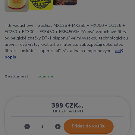
Filtr vzduchový - GasGas MX125 + MX250 + MX300 + EC125 +
EC250 + EC300 + FSE450 + FSE450SM Pěnové vzduchové filtry
od belgické značky DT-1 disponují velmi vysokou technologickou
úrovní:- dvě vrstvy kvalitního materiálu zabezpečují dokonalou
filtraci;- unikátní "super-seal" základna s neoprenovým ...
celý
popis
Dostupnost
Skladem
399 CZK
/
ks
330 CZK
bez DPH
Přidat do košíku