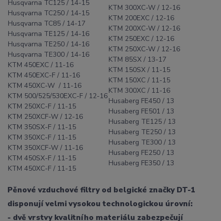
Husqvarna TC125 / 14-15
KTM 300XC-W / 12-16
Husqvarna TC250 / 14-15
KTM 200EXC / 12-16
Husqvarna TC85 / 14-17
KTM 200XC-W / 12-16
Husqvarna TE125 / 14-16
KTM 250EXC / 12-16
Husqvarna TE250 / 14-16
KTM 250XC-W / 12-16
Husqvarna TE300 / 14-16
KTM 85SX / 13-17
KTM 450EXC / 11-16
KTM 150SX / 11-15
KTM 450EXC-F / 11-16
KTM 150XC / 11-15
KTM 450XC-W / 11-16
KTM 300XC / 11-16
KTM 500/525/530EXC-F / 12-16
Husaberg FE450 / 13
KTM 250XC-F / 11-15
Husaberg FE501 / 13
KTM 250XCF-W / 12-16
Husaberg TE125 / 13
KTM 350SX-F / 11-15
Husaberg TE250 / 13
KTM 350XC-F / 11-15
Husaberg TE300 / 13
KTM 350XCF-W / 11-16
Husaberg FE250 / 13
KTM 450SX-F / 11-15
Husaberg FE350 / 13
KTM 450XC-F / 11-15
Pěnové vzduchové filtry od belgické značky DT-1
disponují velmi vysokou technologickou úrovní:
- dvě vrstvy kvalitního materiálu zabezpečují