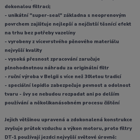
dokonalou filtraci;
- unikátní "super-seal" základna s neoprenovým
povrchem zajišťuje nejlepší a nejčistší těsnící efekt
na trhu bez potřeby vazelíny
- vyrobeny z vícevrstvého pěnového materiálu
nejvyšší kvality
- vysoká přesnost zpracování zaručuje
plnohodnotnou náhradu za originální filtr
- ruční výroba v Belgii s více než 30letou tradicí
- speciální lepidlo zabezpečuje pevnost a odolnost
tvaru - švy se nebudou rozpadat ani po delším
používání a několikanásobném procesu čištění
Jejich většinou upravená a zdokonalená konstrukce
zvyšuje průtok vzduchu a výkon motoru, proto filtry
DT-1 používají jezdci nejvyšší světové úrovně: