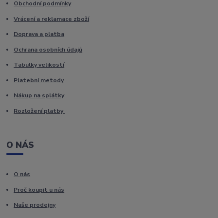
Obchodní podmínky
Vrácení a reklamace zboží
Doprava a platba
Ochrana osobních údajů
Tabulky velikostí
Platební metody
Nákup na splátky
Rozložení platby
O NÁS
O nás
Proč koupit u nás
Naše prodejny