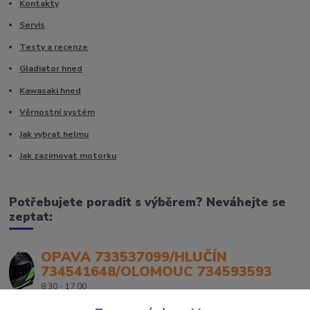
Kontakty
Servis
Testy a recenze
Gladiator hned
Kawasaki hned
Věrnostní systém
Jak vybrat helmu
Jak zazimovat motorku
Potřebujete poradit s výběrem? Neváhejte se
zeptat:
OPAVA 733537099/HLUČÍN
734541648/OLOMOUC 734593593
8:30 - 17:00