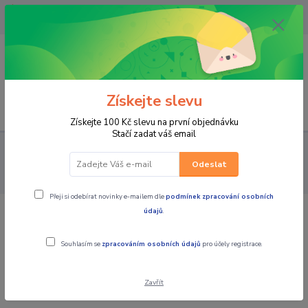
OPAVA 733537099/HLUČÍN
734541648/OLOMOUC 734593593
0
0,00 CZK
Získejte slevu
Menu
Získejte 100 Kč slevu na první objednávku
Stačí zadat váš email
PRO STROJE
NÁHRADNÍ DÍLY MX MOTORKY
FILTRY
VZDUCHOVÉ FILTRY, OLEJE NA FILTRY
DT1 Filtr vzduchový -
Odeslat
Husaberg TE125+TE250+TE300+FE 250+FE350+FE450+FE501
Přeji si odebírat novinky e-mailem dle
podmínek zpracování osobních
údajů
.
DT1 Filtr vzduchový - Husaberg
TE125+TE250+TE300+FE
Souhlasím se
zpracováním osobních údajů
pro účely registrace.
250+FE350+FE450+FE501
Zavřít