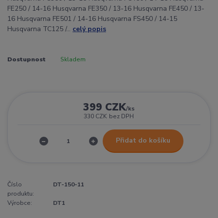
FE250 / 14-16 Husqvarna FE350 / 13-16 Husqvarna FE450 / 13-
16 Husqvarna FE501 / 14-16 Husqvarna FS450 / 14-15
Husqvarna TC125 /...
celý popis
Dostupnost
Skladem
399 CZK
/
ks
330 CZK
bez DPH
Přidat do košíku
Číslo
DT-150-11
produktu:
Výrobce:
DT1