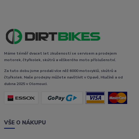
Máme téměř dvacet let zkušeností se servisem a prodejem
motorek, čtyřkolek, skútrů a věškerého moto příslušenství.
Za tuto dobu jsme prodali více něž 6000 motocyklů, skútrů a
čtyřkolek. Naše prodejny můžete navštívit v Opavě, Hlučíně a od
dubna 2025 v Olomouci.
VŠE O NÁKUPU