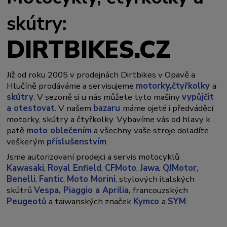
skútry:
DIRTBIKES.CZ
Již od roku 2005 v prodejnách Dirtbikes v Opavě a
y,
Hlučíně prodáváme a servisujeme
motork
čtyřkolky
a
skútry
. V sezoně si u nás můžete tyto mašiny
vypůjčit
a otestovat
. V našem
bazaru
máme ojeté i předváděcí
motorky, skútry a čtyřkolky. Vybavíme vás od hlavy k
patě
moto oblečením
a všechny vaše stroje doladíte
veškerým
příslušenstvím
.
Jsme autorizovaní prodejci a servis motocyklů
Kawasaki
,
Royal Enfield
,
CFMoto
,
Jawa
,
QJMotor
,
Benelli
,
Fantic
,
Moto Morini
, stylových italských
skútrů
Vespa,
Piaggio a Aprilia,
francouzských
Peugeotů
a taiwanských značek
Kymco
a
SYM
.