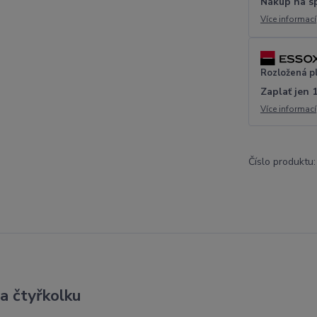
Nákup na s
Více informací
Rozložená p
Zaplať jen 
Více informací
Číslo produktu:
 čtyřkolku