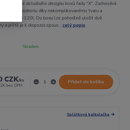
vovaný dle aktuálního designu boxů řady "X". Zachovává
ou užitnou hodnotu díky nekomplikovanému tvaru a
ímu objemu 120l. Do boxu lze pohodlně uložit dvě
 a ještě je k dispozici spous...
celý popis
Skladem
0 CZK
/
ks
Přidat do košíku
CZK
bez DPH
Splátková kalkulačka