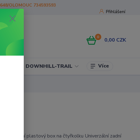
1648/OLOMOUC 734593593
Přihlášení
0
0,00 CZK
Více
OJE
DOWNHILL-TRAIL
tyřkolku
 X Zadní plastový box na čtyřkolku Univerzální zadní