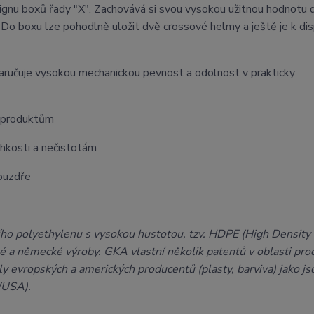
ignu boxů řady "X". Zachovává si svou vysokou užitnou hodnotu 
o boxu lze pohodlně uložit dvě crossové helmy a ještě je k dis
aručuje vysokou mechanickou pevnost a odolnost v prakticky
ím produktům
vlhkosti a nečistotám
ouzdře
ho polyethylenu s vysokou hustotou, tzv. HDPE (High Density
ké a německé výroby. GKA vlastní několik patentů v oblasti pr
y evropských a amerických producentů (plasty, barviva) jako js
(USA).