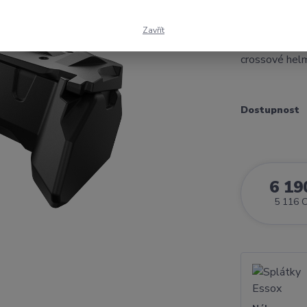
box R304N ino
si svou vysok
Zavřít
velkému vnitř
crossové helmy
Dostupnost
6 19
5 116 