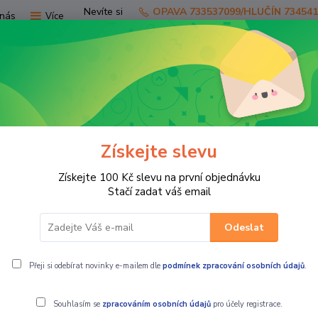
Nevíte si
OPAVA 733537099/HLUČÍN 73454
nás
Více
rady?
Zavolejte.
Hledat
Získejte slevu
TV
SKÚTRY
PRO JEZDCE
PRO STR
Získejte 100 Kč slevu na první objednávku
 KUFRY
ZADNÍ BOXY
GKA R304 NEW X Zadní plastový box na č
Stačí zadat váš email
Odeslat
ox na čtyřkolku
Přeji si odebírat novinky e-mailem dle
podmínek zpracování osobních údajů
.
Souhlasím se
zpracováním osobních údajů
pro účely registrace.
GKA R304 NEW