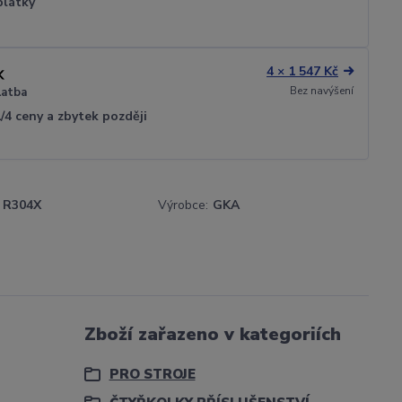
plátky
4 × 1 547 Kč
Bez navýšení
latba
1/4 ceny a zbytek později
R304X
Výrobce:
GKA
Zboží zařazeno v kategoriích
PRO STROJE