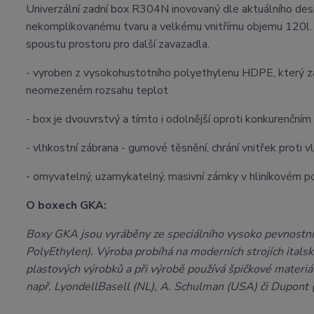
Univerzální zadní box R304N inovovaný dle aktuálního des
nekomplikovanému tvaru a velkému vnitřímu objemu 120l. D
spoustu prostoru pro další zavazadla.
- vyroben z vysokohustotního polyethylenu HDPE, který z
neomezeném rozsahu teplot
- box je dvouvrstvý a tímto i odolnější oproti konkurenčn
- vlhkostní zábrana - gumové těsnění, chrání vnitřek proti 
- omyvatelný, uzamykatelný, masivní zámky v hliníkovém p
O boxech GKA:
Boxy GKA jsou vyráběny ze speciálního vysoko pevnostní
PolyEthylen). Výroba probíhá na moderních strojích itals
plastových výrobků a při výrobě používá špičkové materiál
např. LyondellBasell (NL), A. Schulman (USA) či Dupont 