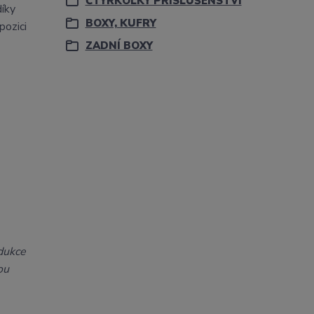
ČTYŘKOLKY PŘÍSLUŠENSTVÍ
díky
BOXY, KUFRY
pozici
ZADNÍ BOXY
odukce
ou