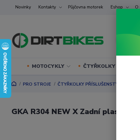
Novinky
Kontakty
Půjčovna motorek
Eshop
O 
MOTOCYKLY
ČTYŘKOLKY (ATV) U
PRO STROJE
ČTYŘKOLKY PŘÍSLUŠENSTVÍ
BOXY,
GKA R304 NEW X Zadní plastový b