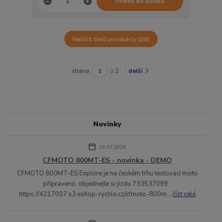
Přidat do košíku
Načíst další produkty (20)
strana
z 2
další
Novinky
23.07.2026
CFMOTO 800MT-ES - novinka - DEMO
CFMOTO 800MT-ES Explore je na českém trhu testovací moto
připraveno, objednejte si jízdu 733537099
https://4217007.s3.eshop-rychle.cz/cfmoto-800m...
číst celé