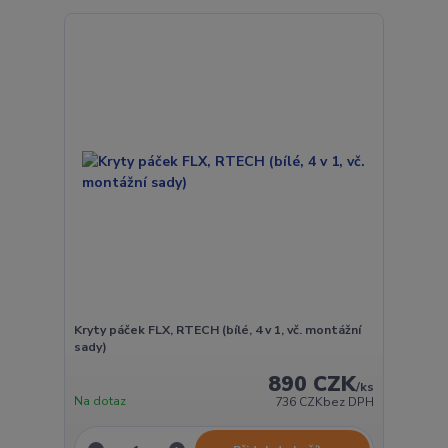
Kryty páček FLX, RTECH (bílé, 4 v 1, vč. montážní
sady)
890 CZK
/
ks
Na dotaz
736 CZK
bez DPH