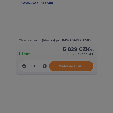
Chrániče rukou (blástry) pro KAWASAKI KLE500
5 829 CZK
/
ks
1-3 dny
4 817 CZK
bez DPH
Přidat do košíku