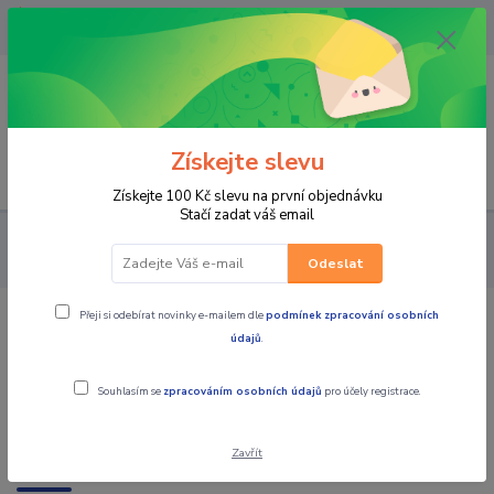
OPAVA 733537099/HLUČÍN
734541648/OLOMOUC 734593593
0
0,00 CZK
Získejte slevu
Menu
Získejte 100 Kč slevu na první objednávku
Stačí zadat váš email
PRO STROJE
MOTO PŘÍSLUŠENSTVÍ
ŘÍDÍTKA A JEJICH DÍLY
KRYTY PÁČEK, CHRÁNIČE PÁČEK, NÁVLEKY NA ŘÍDÍTKA
Odeslat
Přeji si odebírat novinky e-mailem dle
podmínek zpracování osobních
KRYTY PÁČEK, CHRÁNIČE PÁČEK,
údajů
.
NÁVLEKY NA ŘÍDÍTKA
Souhlasím se
zpracováním osobních údajů
pro účely registrace.
Zavřít
Nejprodávanější