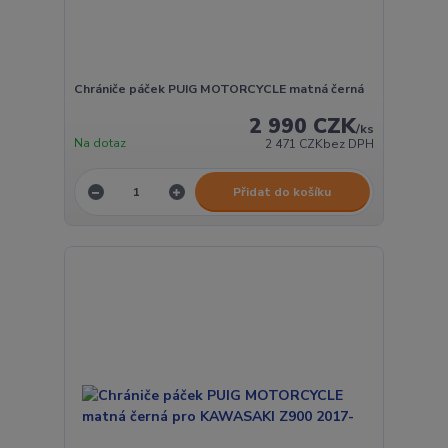
Chrániče páček PUIG MOTORCYCLE matná černá
2 990 CZK
/
ks
Na dotaz
2 471 CZK
bez DPH
Přidat do košíku