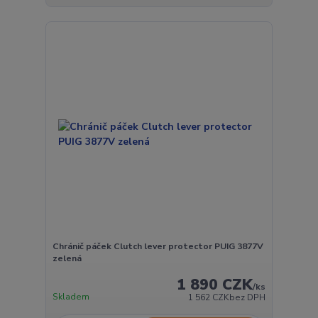
Chránič páček Clutch lever protector PUIG 3877V
zelená
1 890 CZK
/
ks
Skladem
1 562 CZK
bez DPH