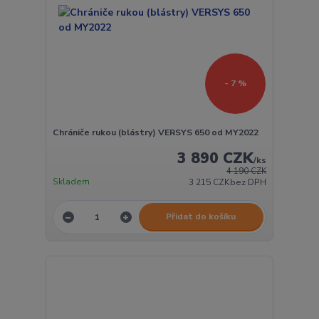
- 7 %
Chrániče rukou (blástry) VERSYS 650 od MY2022
3 890 CZK
/
ks
4 190 CZK
Skladem
3 215 CZK
bez DPH
Přidat do košíku