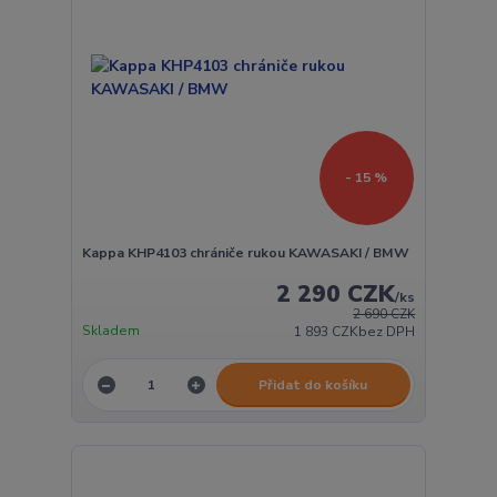
- 15 %
Kappa KHP4103 chrániče rukou KAWASAKI / BMW
2 290 CZK
/
ks
2 690 CZK
Skladem
1 893 CZK
bez DPH
Přidat do košíku