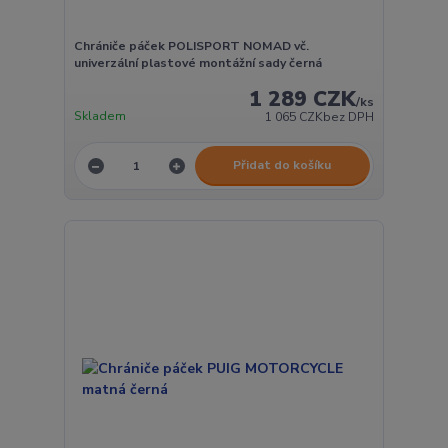
Chrániče páček POLISPORT NOMAD vč.
univerzální plastové montážní sady černá
1 289 CZK
/
ks
Skladem
1 065 CZK
bez DPH
Přidat do košíku