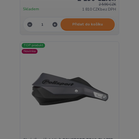
2 590 CZK
Skladem
1 810 CZK
bez DPH
Přidat do košíku
TOP produkt
Novinka