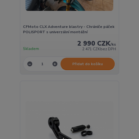
CFMoto CLX Adventure blastry - Chrániče páček
POLISPORT s univerzální montážní
2 990 CZK
/
ks
Skladem
2 471 CZK
bez DPH
Přidat do košíku