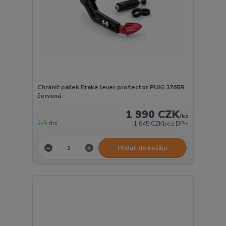
Chránič páček Brake lever protector PUIG 3765R
červená
1 990 CZK
/
ks
2-5 dní
1 645 CZK
bez DPH
Přidat do košíku