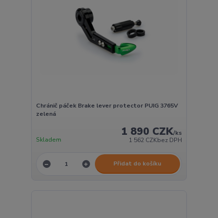
Chránič páček Brake lever protector PUIG 3765V
zelená
1 890 CZK
/
ks
Skladem
1 562 CZK
bez DPH
Přidat do košíku