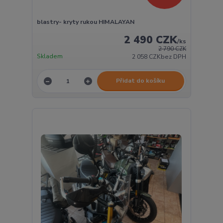
blastry- kryty rukou HIMALAYAN
2 490 CZK
/
ks
2 790 CZK
Skladem
2 058 CZK
bez DPH
Přidat do košíku