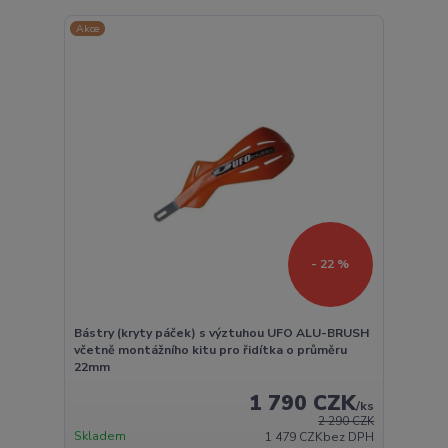
Akce
- 22 %
Bástry (kryty páček) s výztuhou UFO ALU-BRUSH
včetně montážního kitu pro řidítka o průměru
22mm
1 790 CZK
/
ks
2 290 CZK
Skladem
1 479 CZK
bez DPH