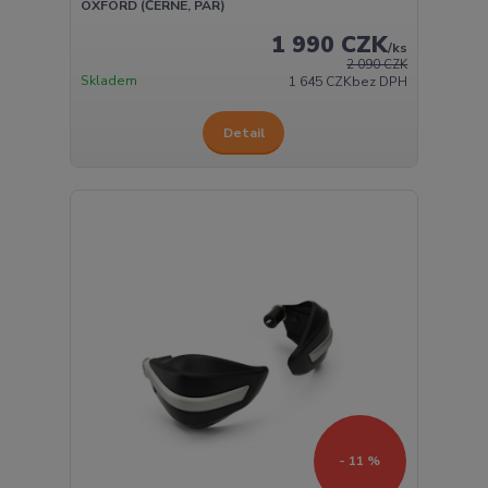
OXFORD (ČERNÉ, PÁR)
1 990 CZK
/
ks
2 090 CZK
Skladem
1 645 CZK
bez DPH
Detail
- 11 %