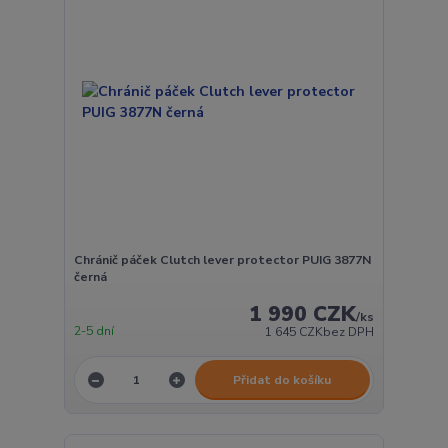
Chránič páček Clutch lever protector PUIG 3877N
černá
1 990 CZK
/
ks
2-5 dní
1 645 CZK
bez DPH
Přidat do košíku