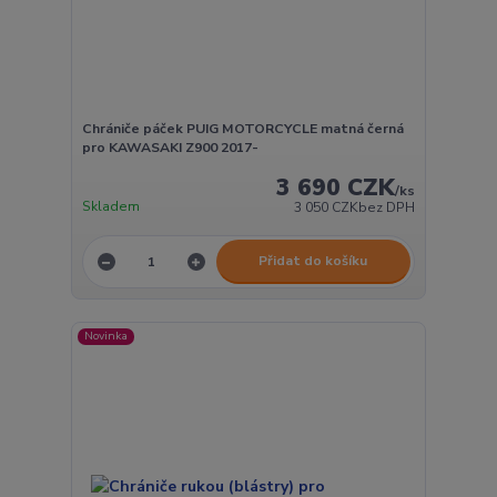
Chrániče páček PUIG MOTORCYCLE matná černá
pro KAWASAKI Z900 2017-
3 690 CZK
/
ks
Skladem
3 050 CZK
bez DPH
Přidat do košíku
Novinka