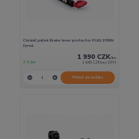
Chránič páček Brake lever protector PUIG 3765N
černá
1 990 CZK
/
ks
2-5 dní
1 645 CZK
bez DPH
Přidat do košíku