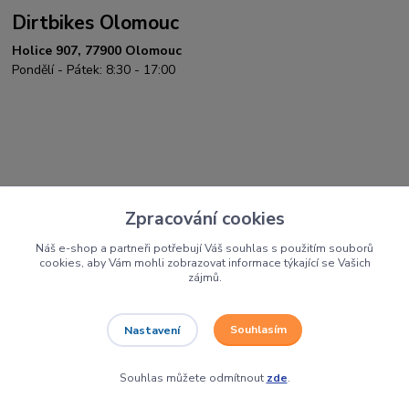
Dirtbikes Olomouc
Holice 907, 77900 Olomouc
Pondělí - Pátek: 8:30 - 17:00
Zpracování cookies
Náš e-shop a partneři potřebují Váš souhlas s použitím souborů
cookies, aby Vám mohli zobrazovat informace týkající se Vašich
zájmů.
Jsme autorizovaní prodejci a servis těchto
Souhlasím
Nastavení
značek
Souhlas můžete odmítnout
zde
.