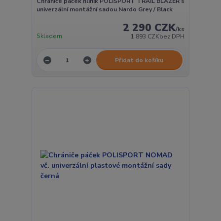
Chrániče páček hliník POLISPORT TRAIL BLAZER s
univerzální montážní sadou Nardo Grey / Black
2 290 CZK
/
ks
Skladem
1 893 CZK
bez DPH
Přidat do košíku