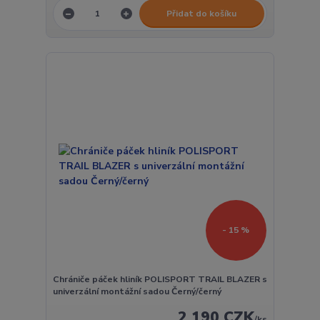
Přidat do košíku
- 15 %
Chrániče páček hliník POLISPORT TRAIL BLAZER s
univerzální montážní sadou Černý/černý
2 190 CZK
/
ks