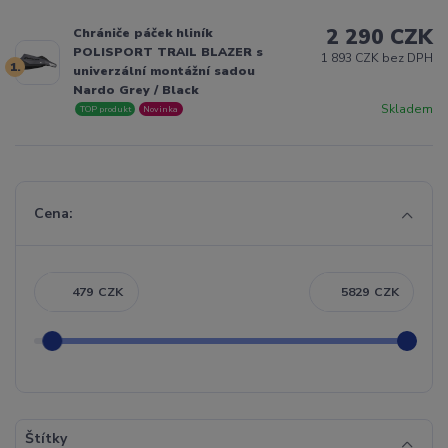
2 290 CZK
Chrániče páček hliník
POLISPORT TRAIL BLAZER s
1 893 CZK bez DPH
1.
univerzální montážní sadou
Nardo Grey / Black
Skladem
TOP produkt
Novinka
Cena:
CZK
CZK
Štítky