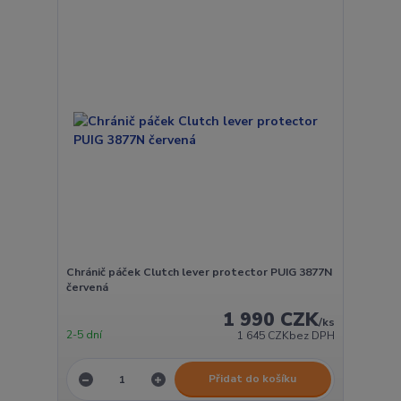
Chránič páček Clutch lever protector PUIG 3877N
červená
1 990 CZK
/
ks
2-5 dní
1 645 CZK
bez DPH
Přidat do košíku