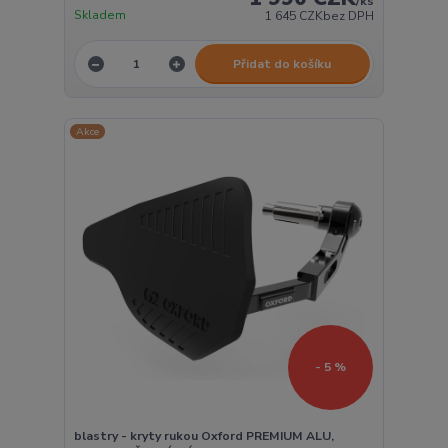
/
ks
Skladem
1 645 CZK
bez DPH
Přidat do košíku
Akce
- 5 %
blastry - kryty rukou Oxford PREMIUM ALU,