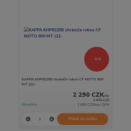
- 8 %
KAPPA KHP9225B chrániče rukou CF MOTO 800
MT (22-
2 290 CZK
/
ks
2 490 CZK
Skladem
1 893 CZK
bez DPH
Přidat do košíku