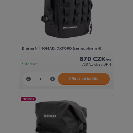
Brašna N4 NOMAD, OXFORD (černá, objem 4l)
870 CZK
/
ks
Skladem
719 CZK
bez DPH
Přidat do košíku
Novinka