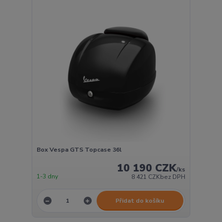
Box Vespa GTS Topcase 36l
10 190 CZK
/
ks
1-3 dny
8 421 CZK
bez DPH
Přidat do košíku