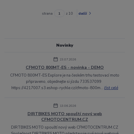
strana
z 10
další
Novinky
23.07.2026
CFMOTO 800MT-ES - novinka - DEMO
CFMOTO 800MT-ES Explore je na českém trhu testovací moto
připraveno, objednejte si jízdu 733537099
https://4217007.s3.eshop-rychle.cz/cfmoto-800m...
číst celé
13.06.2026
DIRTBIKES MOTO spouští nový web
CFMOTOCENTRUM.CZ
DIRTBIKES MOTO spouští nový web CFMOTOCENTRUM.CZ
Společnost DIRTBIKES MOTO představuje své nové webové