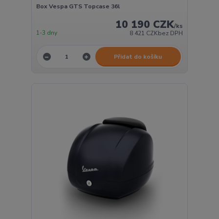
Box Vespa GTS Topcase 36l
10 190 CZK
/
ks
1-3 dny
8 421 CZK
bez DPH
Přidat do košíku