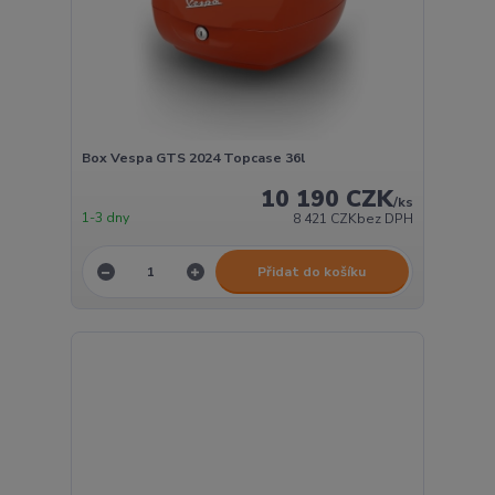
Box Vespa GTS 2024 Topcase 36l
10 190 CZK
/
ks
1-3 dny
8 421 CZK
bez DPH
Přidat do košíku