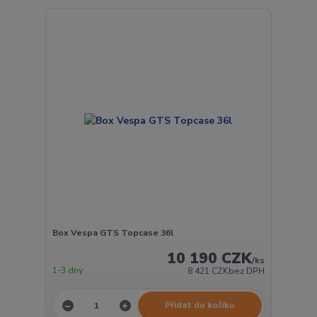
Box Vespa GTS Topcase 36l
10 190 CZK
/
ks
1-3 dny
8 421 CZK
bez DPH
Přidat do košíku