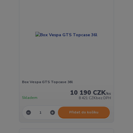
Box Vespa GTS Topcase 36l
10 190 CZK
/
ks
Skladem
8 421 CZK
bez DPH
Přidat do košíku