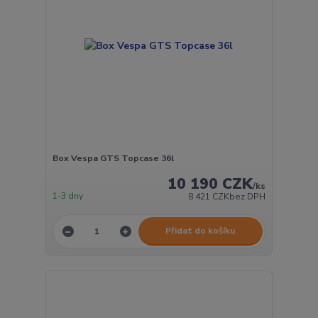
Box Vespa GTS Topcase 36l
10 190 CZK
/
ks
1-3 dny
8 421 CZK
bez DPH
Přidat do košíku