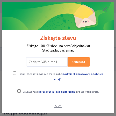
OPAVA 733537099/HLUČÍN
734541648/OLOMOUC 734593593
0
0,00 CZK
Získejte slevu
Menu
Získejte 100 Kč slevu na první objednávku
Stačí zadat váš email
PRO STROJE
MOTO PŘÍSLUŠENSTVÍ
KUFRY / BRAŠNY /
MONTÁŽNÍ SADY / TANKVAKY / VAKY
KUFRY TOP CASE, BRAŠNY
Odeslat
NA MÍSTO SPOLUJEZDCE, OPĚRKY
Přeji si odebírat novinky e-mailem dle
podmínek zpracování osobních
údajů
.
KUFRY TOP CASE, BRAŠNY NA MÍSTO
SPOLUJEZDCE, OPĚRKY
Souhlasím se
zpracováním osobních údajů
pro účely registrace.
Zavřít
Nejprodávanější