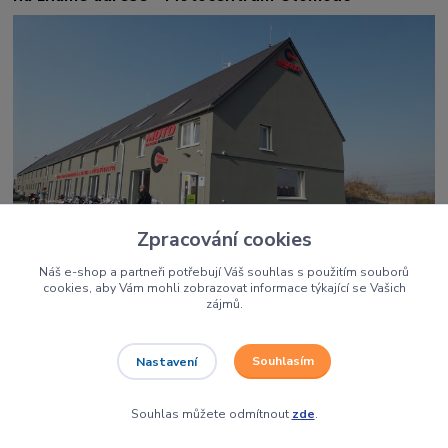
Zpracování cookies
Náš e-shop a partneři potřebují Váš souhlas s použitím souborů
Dirtbikes Olomouc
cookies, aby Vám mohli zobrazovat informace týkající se Vašich
zájmů.
Holice 907, 77900 Olomouc
Pondělí - Pátek: 8:30 - 17:00
Souhlasím
Nastavení
Souhlas můžete odmítnout
zde
.