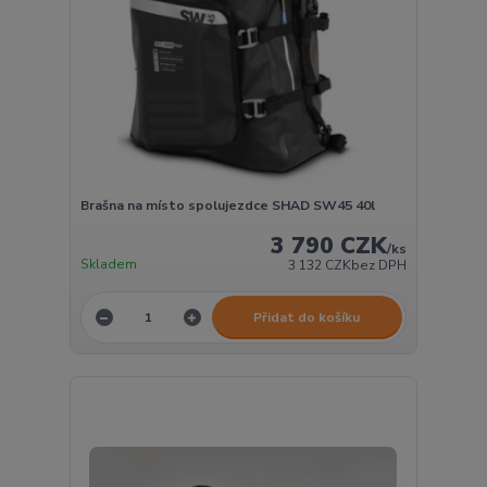
Brašna na místo spolujezdce SHAD SW45 40l
3 790 CZK
/
ks
Skladem
3 132 CZK
bez DPH
Přidat do košíku