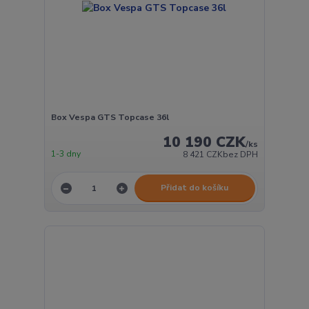
Box Vespa GTS Topcase 36l
10 190 CZK
/
ks
1-3 dny
8 421 CZK
bez DPH
Přidat do košíku