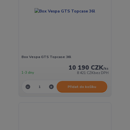
Box Vespa GTS Topcase 36l
10 190 CZK
/
ks
1-3 dny
8 421 CZK
bez DPH
Přidat do košíku