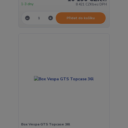
1-3 dny
8 421 CZK
bez DPH
Přidat do košíku
Box Vespa GTS Topcase 36l