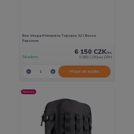
Box Vespa Primavera Topcase 32 l Rosso
Passione
6 150 CZK
/
ks
Skladem
5 083 CZK
bez DPH
Přidat do košíku
Novinka