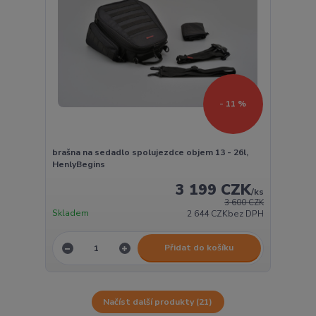
- 11 %
brašna na sedadlo spolujezdce objem 13 - 26l,
HenlyBegins
3 199 CZK
/
ks
3 600 CZK
Skladem
2 644 CZK
bez DPH
Přidat do košíku
Načíst další produkty (21)