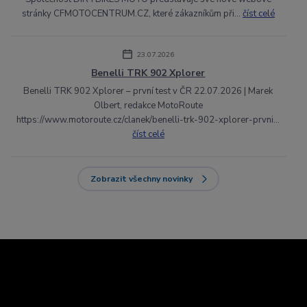
stránky CFMOTOCENTRUM.CZ, které zákazníkům při...
číst celé
23.07.2026
Benelli TRK 902 Xplorer
Benelli TRK 902 Xplorer – první test v ČR 22.07.2026 | Marek
Olbert, redakce MotoRoute
https://www.motoroute.cz/clanek/benelli-trk-902-xplorer-prvni...
číst celé
Zobrazit všechny novinky