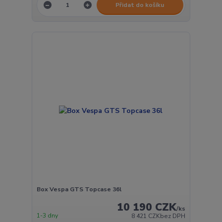
Přidat do košíku
Box Vespa GTS Topcase 36l
10 190 CZK
/
ks
1-3 dny
8 421 CZK
bez DPH