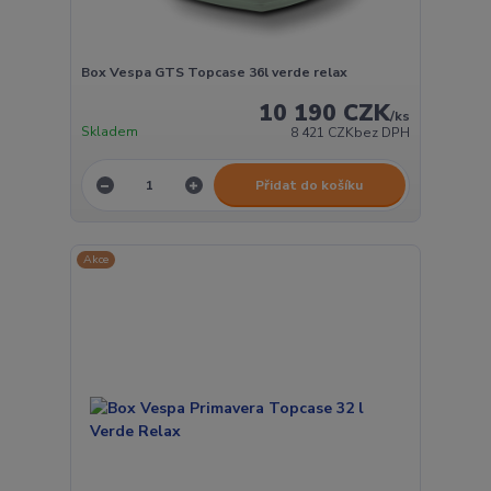
Box Vespa GTS Topcase 36l verde relax
10 190 CZK
/
ks
Skladem
8 421 CZK
bez DPH
Přidat do košíku
Akce