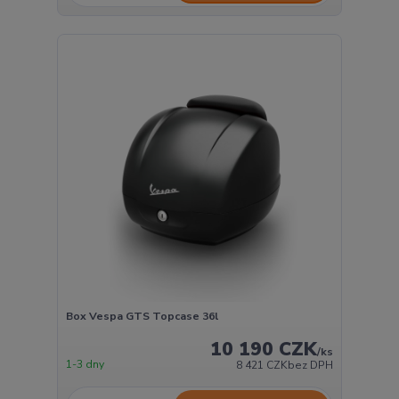
Box Vespa GTS Topcase 36l
10 190 CZK
/
ks
1-3 dny
8 421 CZK
bez DPH