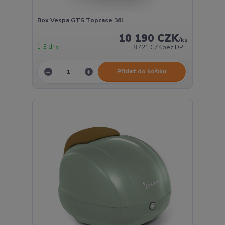
Box Vespa GTS Topcase 36l
10 190 CZK
/
ks
1-3 dny
8 421 CZK
bez DPH
Přidat do košíku