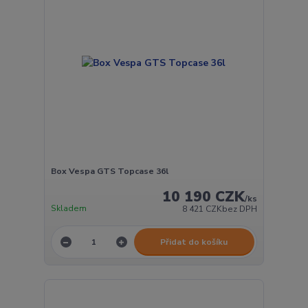
Box Vespa GTS Topcase 36l
10 190 CZK
/
ks
Skladem
8 421 CZK
bez DPH
Přidat do košíku