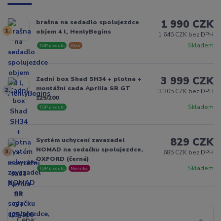
1 990 CZK
brašna na sedadlo spolujezdce
1.
objem 4 l, HenlyBegins
1 645 CZK bez DPH
Skladem
TOP produkt
Akce
3 999 CZK
Zadní box Shad SH34 + plotna +
montážní sada Aprilia SR GT
2.
3 305 CZK bez DPH
125/200
Skladem
TOP produkt
829 CZK
Systém uchycení zavazadel
NOMAD na sedačku spolujezdce,
3.
685 CZK bez DPH
OXFORD (černá)
Skladem
TOP produkt
Novinka
Cena: