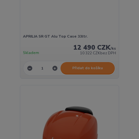
APRILIA SR GT Alu Top Case 33ltr.
12 490 CZK
/
ks
Skladem
10 322 CZK
bez DPH
Přidat do košíku