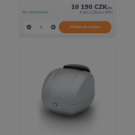
10 190 CZK
/
ks
Na objednávku
8 421 CZK
bez DPH
Přidat do košíku