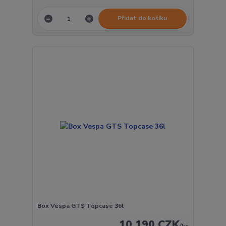
Přidat do košíku
Box Vespa GTS Topcase 36l
10 190 CZK
/
ks