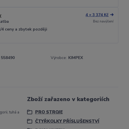
4 × 3 374 Kč
Bez navýšení
latba
1/4 ceny a zbytek později
558490
Výrobce:
KIMPEX
Zboží zařazeno v kategoriích
PRO STROJE
orii, tuhá a
ČTYŘKOLKY PŘÍSLUŠENSTVÍ