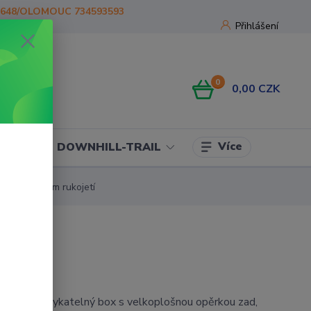
1648/OLOMOUC 734593593
Přihlášení
0
0,00 CZK
Více
OJE
DOWNHILL-TRAIL
s vyhříváním rukojetí
 zadní uzamykatelný box s velkoplošnou opěrkou zad,