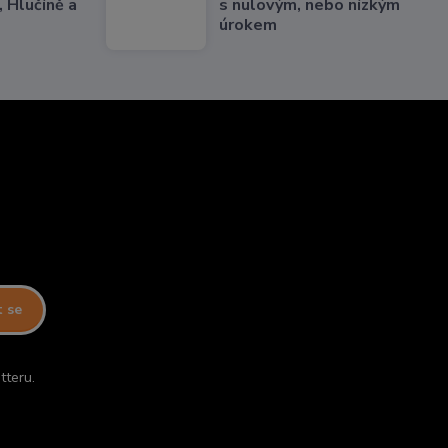
 Hlučíně a
s nulovým, nebo nízkým
úrokem
t se
tteru.