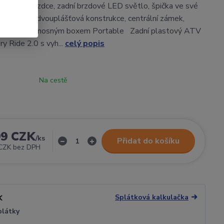
ojetí spolujezdce, zadní brzdové LED světlo, špička ve své
á a stabilní dvouplášťová konstrukce, centrální zámek,
bavení přenosným boxem Portable Zadní plastový ATV
y Ride 2.0 s vyh...
celý popis
Na cestě
99 CZK
/
ks
Přidat do košíku
CZK
bez DPH
Splátková kalkulačka
plátky