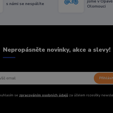
jsme v Opavě,
s námi se nespálíte
Olomouci
Nepropásněte novinky, akce a slevy!
Přihlási
ouhlasím se
zpracováním osobních údajů
za účelem rozesílky newsle