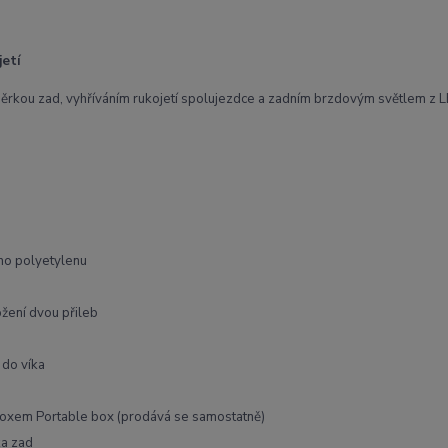
jetí
rkou zad, vyhříváním rukojetí spolujezdce a zadním brzdovým světlem z L
ého polyetylenu
žení dvou přileb
 do víka
oxem Portable box (prodává se samostatně)
ka zad