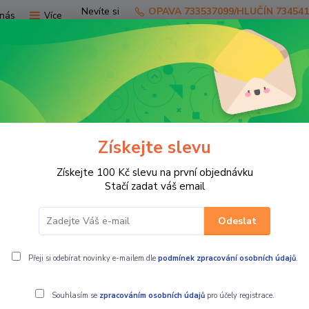
Nevíte si
OPAVA 733537099/HLUČÍN 73454
nás
Více
rady?
Zavolejte.
Hledat
Získejte slevu
TV
SKÚTRY
PRO JEZDCE
PRO STR
Získejte 100 Kč slevu na první objednávku
 KUFRY
ZADNÍ BOXY
Kimpex Dry Ride 2.0 TRUNK W/HEAT GRIP, 
Stačí zadat váš email
Odeslat
T GRIP, s vyhříváním rukojetí
Přeji si odebírat novinky e-mailem dle
podmínek zpracování osobních údajů
.
Souhlasím se
zpracováním osobních údajů
pro účely registrace.
Velký luxusní