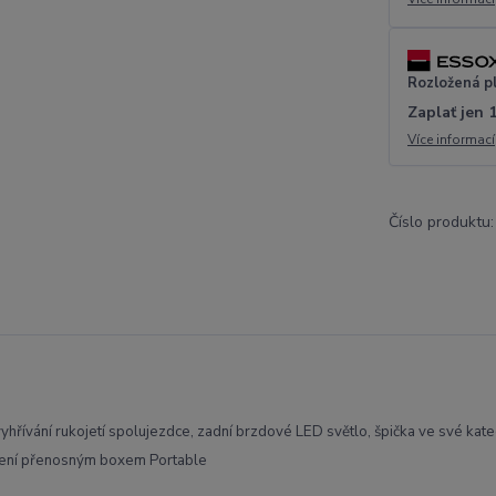
Rozložená p
Zaplať jen 
Více informací
Číslo produktu:
řívání rukojetí spolujezdce, zadní brzdové LED světlo, špička ve své kateg
avení přenosným boxem Portable