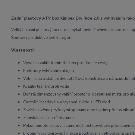
Zadní plastový ATV box Kimpex Dry Ride 2.0 s vyhříváním ruko
Velký luxusní plastový box s uzamykatelným úložným prostorem, opě
Špičkový produkt ve své kategorii.
Vlastnosti:
Vysoce kvalitní komfortní box pro dlouhé cesty
Elektricky vyhřívané rukojeti
Velmi tuhá a stabilní dvouplášťová konstrukce z nárazuodoln
Kvalitní těsnění proti vodě
Bohatě dimenzovaný vnitřní prostor s dostatkem místa pro ulo
Centrální brzdové a
obrysové světlo z LED diod
Zavírání dvěma pryžovými sponami omezujícími přenos vibrací
Zamykání na centrální zámek
Pokud budete cestovat sami, možnost dovybavit přenosným b
Ergonomicky tvarovaná měkce polstrovaná velkoplošná opěr