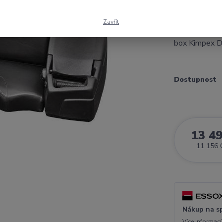
vyhřívání ruk
kategorii, tuh
Zavřít
možnost dovy
box Kimpex Dr
Dostupnost
13 4
11 156 
Nákup na s
Více informací