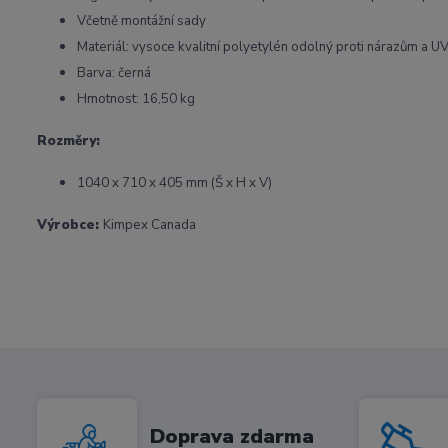
Včetně montážní sady
Materiál: vysoce kvalitní polyetylén odolný proti nárazům a UV
Barva: černá
Hmotnost: 16,50 kg
Rozměry:
1040 x 710 x 405 mm (Š x H x V)
Výrobce:
Kimpex Canada
Doprava zdarma