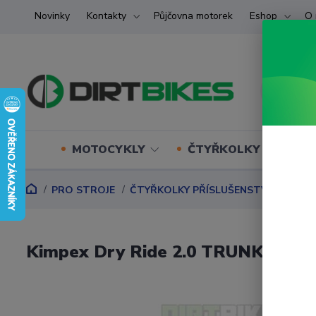
Novinky
Kontakty
Půjčovna motorek
Eshop
O 
MOTOCYKLY
ČTYŘKOLKY (ATV) U
PRO STROJE
ČTYŘKOLKY PŘÍSLUŠENSTVÍ
BOXY,
Kimpex Dry Ride 2.0 TRUNK W/HEA