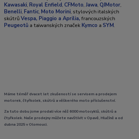
Kawasaki
,
Royal Enfield
,
CFMoto
,
Jawa
,
QJMotor
,
Benelli
,
Fantic
,
Moto Morini
, stylových italských
skútrů
Vespa,
Piaggio a Aprilia,
francouzských
Peugeotů
a taiwanských značek
Kymco
a
SYM
.
Máme téměř dvacet let zkušeností se servisem a prodejem
motorek, čtyřkolek, skútrů a věškerého moto příslušenství.
Za tuto dobu jsme prodali více něž 6000 motocyklů, skútrů a
čtyřkolek. Naše prodejny můžete navštívit v Opavě, Hlučíně a od
dubna 2025 v Olomouci.