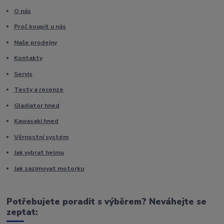
O nás
Proč koupit u nás
Naše prodejny
Kontakty
Servis
Testy a recenze
Gladiator hned
Kawasaki hned
Věrnostní systém
Jak vybrat helmu
Jak zazimovat motorku
Potřebujete poradit s výběrem? Neváhejte se
zeptat: