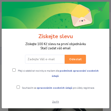
OPAVA 733537099/HLUČÍN
734541648/OLOMOUC 734593593
0
0,00 CZK
Získejte slevu
Menu
Získejte 100 Kč slevu na první objednávku
Stačí zadat váš email
PRO STROJE
NÁHRADNÍ DÍLY MX MOTORKY
LANKA A
PÁČKY
Lanko plynu BETA ALP 125 2915187000
Odeslat
Přeji si odebírat novinky e-mailem dle
podmínek zpracování osobních
Lanko plynu BETA ALP 125
údajů
.
2915187000
Souhlasím se
zpracováním osobních údajů
pro účely registrace.
Zavřít