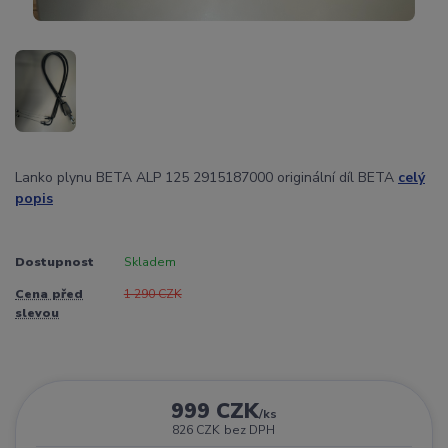
Lanko plynu BETA ALP 125 2915187000 originální díl BETA
celý
popis
Dostupnost
Skladem
Cena před
1 290 CZK
slevou
999 CZK
/
ks
826 CZK
bez DPH