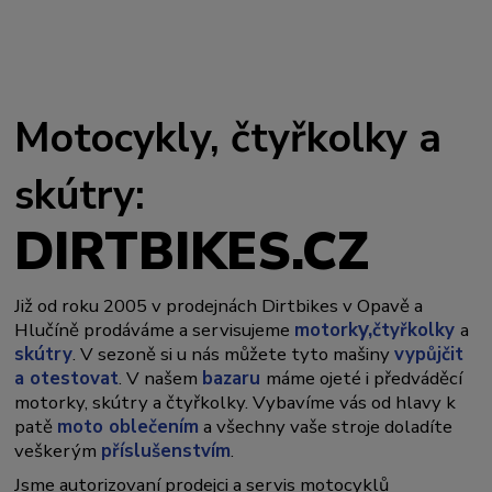
Motocykly, čtyřkolky a
skútry:
DIRTBIKES.CZ
Již od roku 2005 v prodejnách Dirtbikes v Opavě a
y,
Hlučíně prodáváme a servisujeme
motork
čtyřkolky
a
skútry
. V sezoně si u nás můžete tyto mašiny
vypůjčit
a otestovat
. V našem
bazaru
máme ojeté i předváděcí
motorky, skútry a čtyřkolky. Vybavíme vás od hlavy k
patě
moto oblečením
a všechny vaše stroje doladíte
veškerým
příslušenstvím
.
Jsme autorizovaní prodejci a servis motocyklů