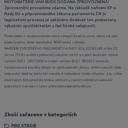
MOTOBATERIE VÁM BUDE DODÁNA ZPROVOZNĚNÁ!
Zprovoznění provádíme zdarma. Na základě nařízení EP a
Rady EU a připravovaného zákona parlamentu ČR (v
legislativní procesu) je zakázáno dodávat tzv. prekurzory
výbušnin spotřebitelům z řad široké veřejnosti.
Prodej baterií v nezprovozněném stavu s ampulí kyseliny sírové, stejně tak jako
prodej kyseliny sírové samostatně, NENÍ možný z důvodu:
NAŘÍZENÍ EVROPSKÉHO PARLAMENTU A RADY (EU) 2019/1148 ze dne 20.
června 2019 o uvádění prekurzorů výbušnin na trh a o jejich používání, změně
nařízení (ES) č. 1907/2006 a zrušení nařízení (EU) č. 98/2013 stanovilo
harmonizovaná pravidla týkající se zpřístupňování, dovozu, držení a použití látek
nebo směsí, které by mohly být zneužity k nedovolené výrobě výbušnin, a to s cílem
omezit jejich dostupnost pro širokou veřejnost a zajistit náležité oznamování
podezřelých transakcí v rámci celého dodavatelského řetězce.
Zboží zařazeno v kategoriích
PRO STROJE