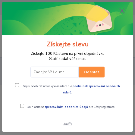
OPAVA 733537099/HLUČÍN
734541648/OLOMOUC 734593593
0
0,00 CZK
Získejte slevu
Menu
Získejte 100 Kč slevu na první objednávku
Stačí zadat váš email
PRO STROJE
MOTO PŘÍSLUŠENSTVÍ
MOTO BATERIE /
NABÍJEČKY
MOTOBATERIE
MOTOBATERIE 12V, YTX14-BS, 12AH,
Odeslat
200A, BANNER BIKE BULL AGM 150X87X147
Přeji si odebírat novinky e-mailem dle
podmínek zpracování osobních
údajů
.
MOTOBATERIE 12V, YTX14-BS, 12AH,
200A, BANNER BIKE BULL AGM
Souhlasím se
zpracováním osobních údajů
pro účely registrace.
150X87X147
Zavřít