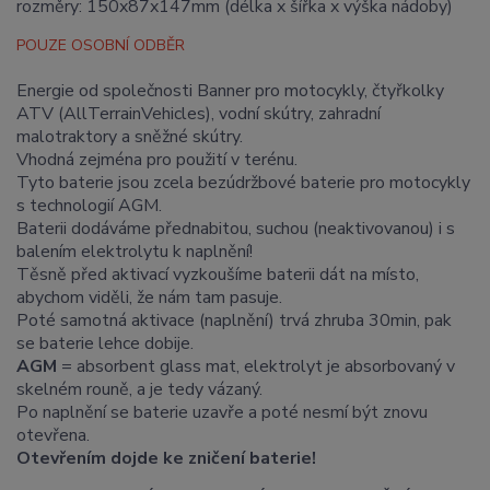
rozměry: 150x87x147mm (délka x šířka x výška nádoby)
POUZE OSOBNÍ ODBĚR
Energie od společnosti Banner pro motocykly, čtyřkolky
ATV (AllTerrainVehicles), vodní skútry, zahradní
malotraktory a sněžné skútry.
Vhodná zejména pro použití v terénu.
Tyto baterie jsou zcela bezúdržbové baterie pro motocykly
s technologií AGM.
Baterii dodáváme přednabitou, suchou (neaktivovanou) i s
balením elektrolytu k naplnění!
Těsně před aktivací vyzkoušíme baterii dát na místo,
abychom viděli, že nám tam pasuje.
Poté samotná aktivace (naplnění) trvá zhruba 30min, pak
se baterie lehce dobije.
AGM
= absorbent glass mat, elektrolyt je absorbovaný v
skelném rouně, a je tedy vázaný.
Po naplnění se baterie uzavře a poté nesmí být znovu
otevřena.
Otevřením dojde ke zničení baterie!