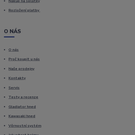
Nákup na splátky
Rozložení platby
O NÁS
O nás
Proč koupit u nás
Naše prodejny
Kontakty
Servis
Testy a recenze
Gladiator hned
Kawasaki hned
Věrnostní systém