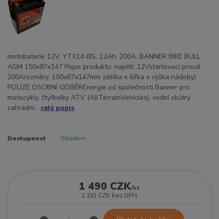
motobaterie 12V, YTX14-BS, 12Ah, 200A, BANNER BIKE BULL
AGM 150x87x147 Popis produktu: napětí: 12Vstartovací proud:
200Arozměry: 150x87x147mm (délka x šířka x výška nádoby)
POUZE OSOBNÍ ODBĚREnergie od společnosti Banner pro
motocykly, čtyřkolky ATV (AllTerrainVehicles), vodní skútry,
zahradní...
celý popis
Dostupnost
Skladem
1 490 CZK
/
ks
1 231 CZK
bez DPH