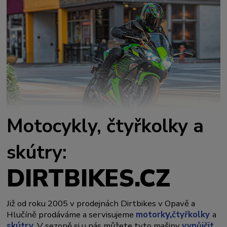
Motocykly, čtyřkolky a
skútry:
DIRTBIKES.CZ
Již od roku 2005 v prodejnách Dirtbikes v Opavě a
y,
Hlučíně prodáváme a servisujeme
motork
čtyřkolky
a
skútry
. V sezoně si u nás můžete tyto mašiny
vypůjčit