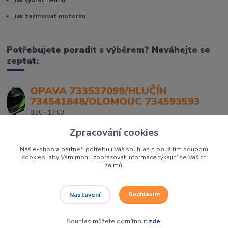
Jak vybrat helmu
Jak zazimovat motorku
Potřebujete poradit s výběrem? Neváhejte se
zeptat:
OPAVA 733537099/HLUČÍN
734541648/OLOMOUC 734593593
8:30 - 17:00
Zpracování cookies
Náš e-shop a partneři potřebují Váš souhlas s použitím souborů
cookies, aby Vám mohli zobrazovat informace týkající se Vašich
zájmů.
Souhlasím
Nastavení
Největší prodejce motorek, čtyřkolek a skútrů na Severní Moravě to je
Dirtbikes.cz
Grafika:
Poradnyweb.cz
Souhlas můžete odmítnout
zde
.
Vytvořeno na
Eshop-rychle.cz