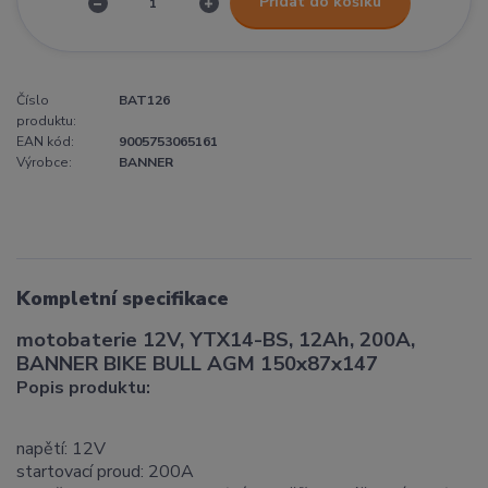
Přidat do košíku
Číslo
BAT126
produktu:
EAN kód:
9005753065161
Výrobce:
BANNER
Kompletní specifikace
motobaterie 12V, YTX14-BS, 12Ah, 200A,
BANNER BIKE BULL AGM 150x87x147
Popis produktu:
napětí: 12V
startovací proud: 200A