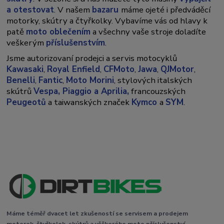
a otestovat
. V našem
bazaru
máme ojeté i předváděcí
motorky, skútry a čtyřkolky. Vybavíme vás od hlavy k
patě
moto oblečením
a všechny vaše stroje doladíte
veškerým
příslušenstvím
.
Jsme autorizovaní prodejci a servis motocyklů
Kawasaki
,
Royal Enfield
,
CFMoto
,
Jawa
,
QJMotor
,
Benelli
,
Fantic
,
Moto Morini
, stylových italských
skútrů
Vespa,
Piaggio a Aprilia,
francouzských
Peugeotů
a taiwanských značek
Kymco
a
SYM
.
Máme téměř dvacet let zkušeností se servisem a prodejem
motorek, čtyřkolek, skútrů a věškerého moto příslušenství.