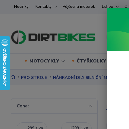
Novinky
Kontakty
Půjčovna motorek
Eshop
O 
MOTOCYKLY
ČTYŘKOLKY (ATV) U
PRO STROJE
NÁHRADNÍ DÍLY SILNIČNÍ MOTORKY
MOTO
Cena:
Nejnověj
CZK
CZK