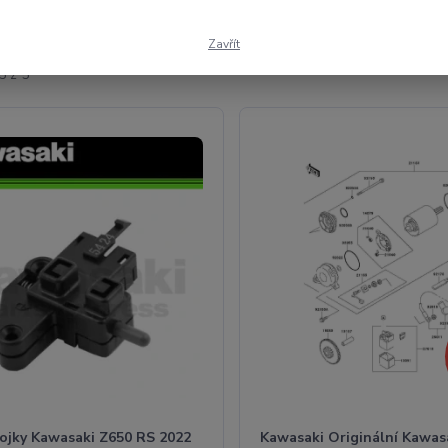
Zavřít
5 z 5
pojky Kawasaki Z650 RS 2022
Kawasaki Originální Kawas