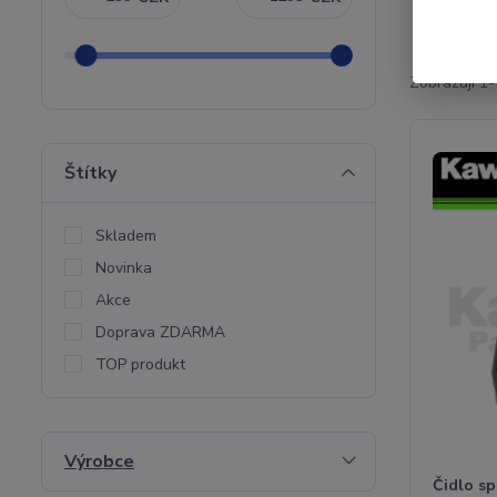
Zobrazuji 1-
Štítky
Skladem
Novinka
Akce
Doprava ZDARMA
TOP produkt
Výrobce
Čidlo s