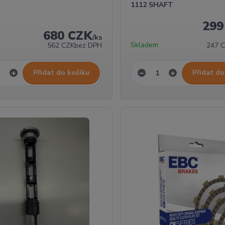
1112 SHAFT
299
680 CZK
/
ks
Skladem
562 CZK
bez DPH
247 
Přidat do košíku
Přidat do