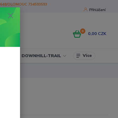
1648/OLOMOUC 734593593
Přihlášení
0
0,00 CZK
Více
OJE
DOWNHILL-TRAIL