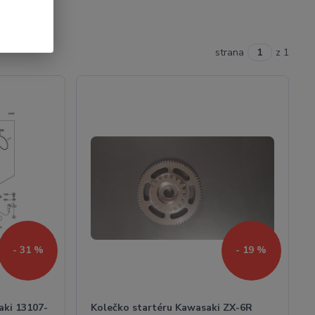
strana
z 1
- 31 %
- 19 %
aki 13107-
Kolečko startéru Kawasaki ZX-6R