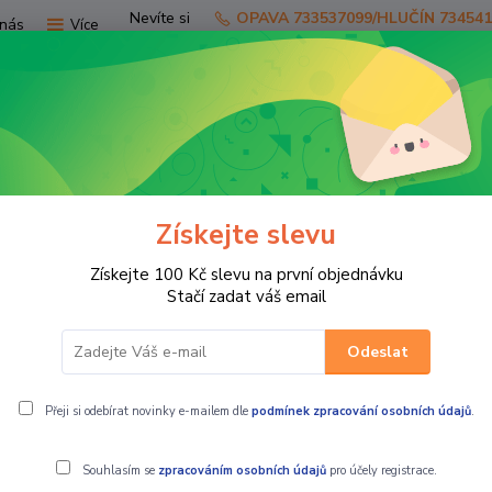
Nevíte si
OPAVA 733537099/HLUČÍN 73454
nás
Více
rady?
Zavolejte.
Hledat
Získejte slevu
TV
SKÚTRY
PRO JEZDCE
PRO STR
Získejte 100 Kč slevu na první objednávku
MOTOR
Stačí zadat váš email
Odeslat
R
Přeji si odebírat novinky e-mailem dle
podmínek zpracování osobních údajů
.
Souhlasím se
zpracováním osobních údajů
pro účely registrace.
ší
Nejlevnější
Nejdražší