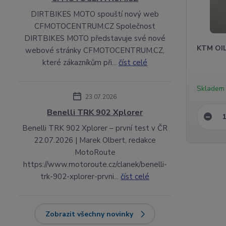
DIRTBIKES MOTO spouští nový web
CFMOTOCENTRUM.CZ Společnost
DIRTBIKES MOTO představuje své nové
KTM OIL
webové stránky CFMOTOCENTRUM.CZ,
které zákazníkům při...
číst celé
Skladem
23.07.2026
Benelli TRK 902 Xplorer
Benelli TRK 902 Xplorer – první test v ČR
22.07.2026 | Marek Olbert, redakce
MotoRoute
https://www.motoroute.cz/clanek/benelli-
trk-902-xplorer-prvni...
číst celé
Zobrazit všechny novinky