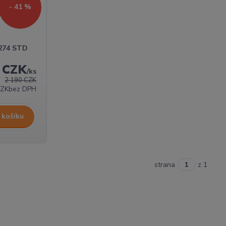
- 41 %
2274 STD
9 CZK
/
ks
2 190 CZK
CZK
bez DPH
 košíku
strana
z 1