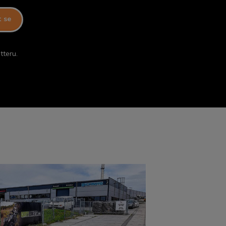
t se
tteru.