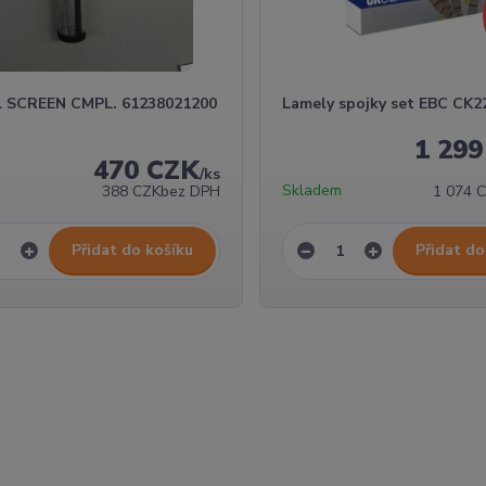
 SCREEN CMPL. 61238021200
Lamely spojky set EBC CK
1 29
470 CZK
/
ks
Skladem
388 CZK
bez DPH
1 074 
Přidat do košíku
Přidat do