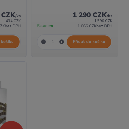
 CZK
1 290 CZK
/
ks
/
ks
434 CZK
1 590 CZK
Skladem
CZK
bez DPH
1 066 CZK
bez DPH
 košíku
Přidat do košíku