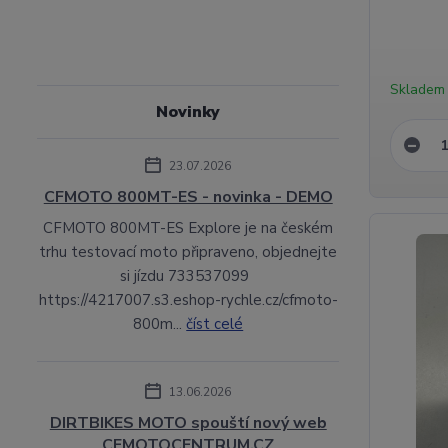
Skladem
Novinky
23.07.2026
CFMOTO 800MT-ES - novinka - DEMO
CFMOTO 800MT-ES Explore je na českém
trhu testovací moto připraveno, objednejte
si jízdu 733537099
https://4217007.s3.eshop-rychle.cz/cfmoto-
800m...
číst celé
13.06.2026
DIRTBIKES MOTO spouští nový web
CFMOTOCENTRUM.CZ