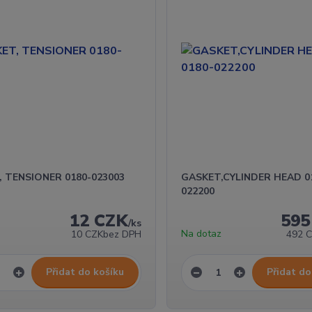
 TENSIONER 0180-023003
GASKET,CYLINDER HEAD 0
022200
12 CZK
595
/
ks
z
Na dotaz
10 CZK
bez DPH
492 
Přidat do košíku
Přidat do