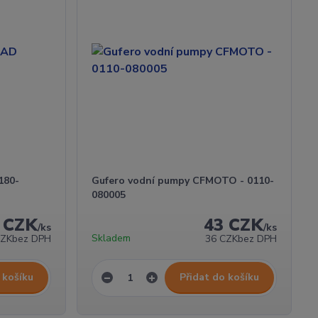
180-
Gufero vodní pumpy CFMOTO - 0110-
080005
 CZK
43 CZK
/
ks
/
ks
Skladem
CZK
bez DPH
36 CZK
bez DPH
 košíku
Přidat do košíku