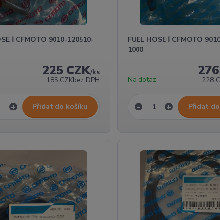
SE Ⅰ CFMOTO 9010-120510-
FUEL HOSE Ⅰ CFMOTO 9010
1000
225 CZK
276
/
ks
z
Na dotaz
186 CZK
bez DPH
228 
Přidat do košíku
Přidat do