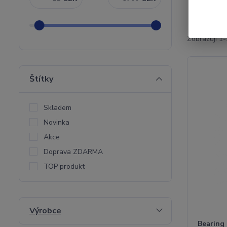
Zobrazuji 1-
Štítky
Skladem
Novinka
Akce
Doprava ZDARMA
TOP produkt
Výrobce
Bearing