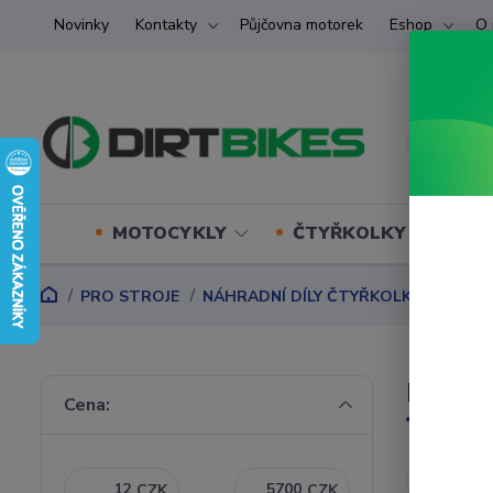
Novinky
Kontakty
Půjčovna motorek
Eshop
O 
MOTOCYKLY
ČTYŘKOLKY (ATV) U
PRO STROJE
NÁHRADNÍ DÍLY ČTYŘKOLKY
Náhra
Motoro
Cena:
Nejnověj
CZK
CZK