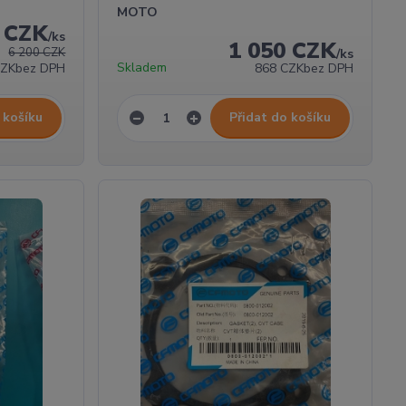
MOTO
0 CZK
/
ks
1 050 CZK
6 200 CZK
/
ks
Skladem
CZK
bez DPH
868 CZK
bez DPH
 košíku
Přidat do košíku