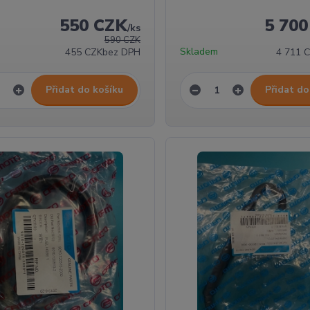
550 CZK
5 70
/
ks
590 CZK
Skladem
455 CZK
bez DPH
4 711 
Přidat do košíku
Přidat do