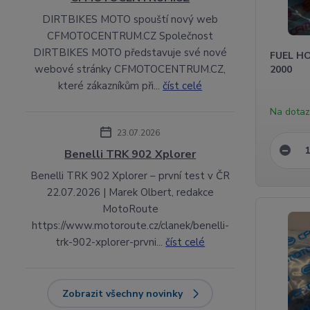
DIRTBIKES MOTO spouští nový web
CFMOTOCENTRUM.CZ Společnost
DIRTBIKES MOTO představuje své nové
FUEL HO
webové stránky CFMOTOCENTRUM.CZ,
2000
které zákazníkům při...
číst celé
Na dota
23.07.2026
Benelli TRK 902 Xplorer
Benelli TRK 902 Xplorer – první test v ČR
22.07.2026 | Marek Olbert, redakce
MotoRoute
https://www.motoroute.cz/clanek/benelli-
trk-902-xplorer-prvni...
číst celé
Zobrazit všechny novinky