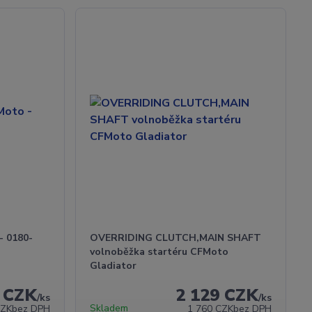
- 0180-
OVERRIDING CLUTCH,MAIN SHAFT
volnoběžka startéru CFMoto
Gladiator
 CZK
2 129 CZK
/
ks
/
ks
Skladem
CZK
bez DPH
1 760 CZK
bez DPH