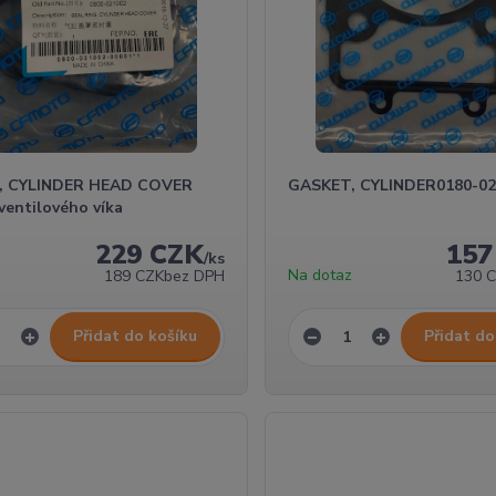
, CYLINDER HEAD COVER
GASKET, CYLINDER0180-02
ventilového víka
229 CZK
157
/
ks
Na dotaz
189 CZK
bez DPH
130 
Přidat do košíku
Přidat do