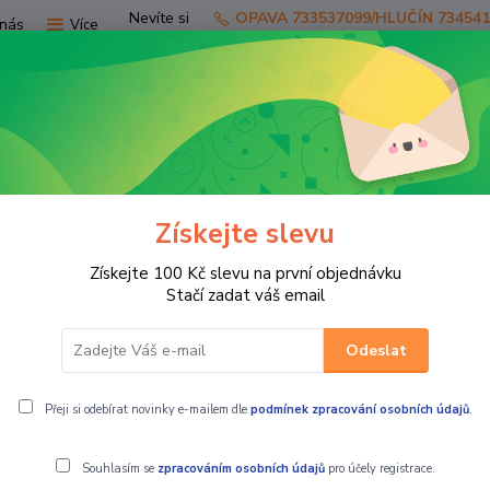
Nevíte si
OPAVA 733537099/HLUČÍN 73454
nás
Více
rady?
Zavolejte.
Hledat
Získejte slevu
TV
SKÚTRY
PRO JEZDCE
PRO STR
Získejte 100 Kč slevu na první objednávku
dní díly CF MOTO GLAD
Motorové díly
Stačí zadat váš email
Odeslat
vé díly
Přeji si odebírat novinky e-mailem dle
podmínek zpracování osobních údajů
.
Souhlasím se
zpracováním osobních údajů
pro účely registrace.
ší
Nejlevnější
Nejdražší