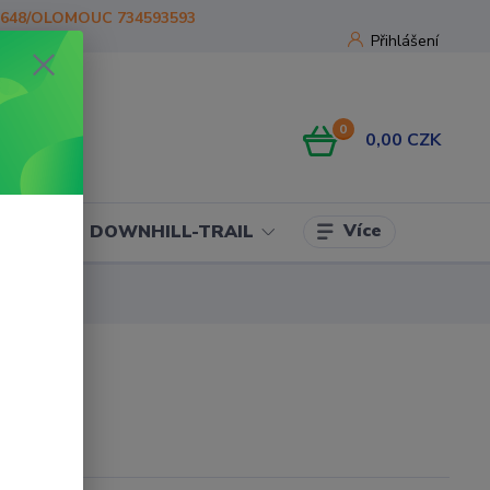
1648/OLOMOUC 734593593
Přihlášení
0
0,00 CZK
Více
OJE
DOWNHILL-TRAIL