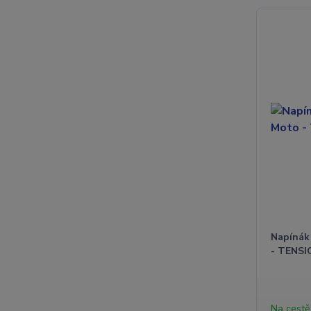
Napínák
- TENSI
Na cestě