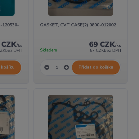
-120530-
GASKET, CVT CASE(2) 0800-012002
 CZK
69 CZK
/
ks
/
ks
Skladem
CZK
bez DPH
57 CZK
bez DPH
 košíku
Přidat do košíku