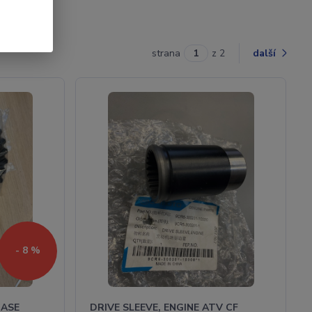
strana
z 2
další
- 8 %
CASE
DRIVE SLEEVE, ENGINE ATV CF