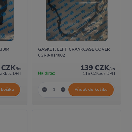
3004
GASKET, LEFT CRANKCASE COVER
0GR0-014002
 CZK
139 CZK
/
ks
/
ks
Na dotaz
CZK
bez DPH
115 CZK
bez DPH
 košíku
Přidat do košíku