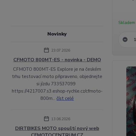
Skladem
Novinky
23.07.2026
CFMOTO 800MT-ES - novinka - DEMO
CFMOTO 800MT-ES Explore je na českém
trhu testovací moto připraveno, objednejte
si jízdu 733537099
https://4217007.s3.eshop-rychle.cz/cfmoto-
800m...
číst celé
13.06.2026
DIRTBIKES MOTO spouští nový web
CFMOTOCENTRUM.CZ