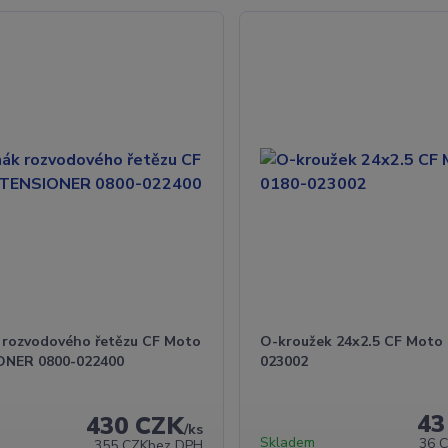
 rozvodového řetězu CF Moto
O-kroužek 24x2.5 CF Moto 
ONER 0800-022400
023002
43
430 CZK
/
ks
Skladem
36 
355 CZK
bez DPH