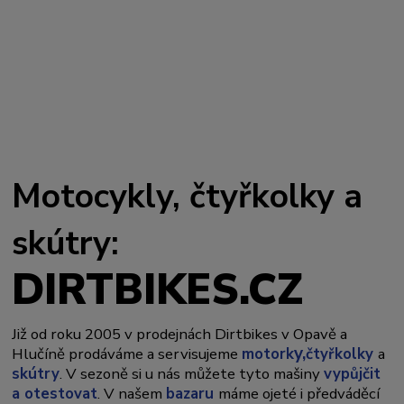
Motocykly, čtyřkolky a
skútry:
DIRTBIKES.CZ
Již od roku 2005 v prodejnách Dirtbikes v Opavě a
y,
Hlučíně prodáváme a servisujeme
motork
čtyřkolky
a
skútry
. V sezoně si u nás můžete tyto mašiny
vypůjčit
a otestovat
. V našem
bazaru
máme ojeté i předváděcí