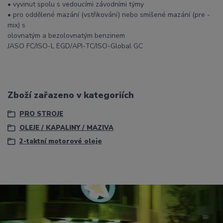
• vyvinut spolu s vedoucími závodními týmy
• pro oddělené mazání (vstřikování) nebo smíšené mazání (pre -
mix) s
olovnatým a bezolovnatým benzinem
JASO FC/ISO-L EGD/API-TC/ISO-Global GC
Zboží zařazeno v kategoriích
PRO STROJE
OLEJE / KAPALINY / MAZIVA
2-taktní motorové oleje