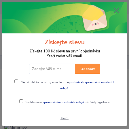
OPAVA 733537099/HLUČÍN
734541648/OLOMOUC 734593593
0
0,00 CZK
Získejte slevu
Menu
Získejte 100 Kč slevu na první objednávku
Stačí zadat váš email
PRO STROJE
Motorový olej Motorex Cross Power 2T 4L
Odeslat
Motorový olej Motorex Cross Power
Přeji si odebírat novinky e-mailem dle
podmínek zpracování osobních
2T 4L
údajů
.
Souhlasím se
zpracováním osobních údajů
pro účely registrace.
Zavřít