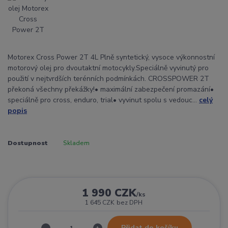
Motorex Cross Power 2T 4L Plně syntetický, vysoce výkonnostní
motorový olej pro dvoutaktní motocykly.Speciálně vyvinutý pro
použití v nejtvrdších terénních podmínkách. CROSSPOWER 2T
překoná všechny překážky!• maximální zabezpečení promazání•
speciálně pro cross, enduro, trial• vyvinut spolu s vedouc...
celý
popis
Dostupnost
Skladem
1 990 CZK
/
ks
1 645 CZK
bez DPH
Přidat do košíku