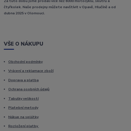
Za tuto dobu jsme prodali více něž 6000 motocyklů, skútrů a
čtyřkolek. Naše prodejny můžete navštívit v Opavě, Hlučíně a od
dubna 2025 v Olomouci.
VŠE O NÁKUPU
Obchodní podmínky
Vrácení a reklamace zboží
Doprava a platba
Ochrana osobních údajů
Tabulky velikostí
Platební metody
Nákup na splátky
Rozložení platby