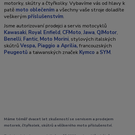
motorky, skútry a čtyřkolky. Vybavíme vás od hlavy k
patě
moto oblečením
a všechny vaše stroje doladíte
veškerým
příslušenstvím
.
Jsme autorizovaní prodejci a servis motocyklů
Kawasaki
,
Royal Enfield
,
CFMoto
,
Jawa
,
QJMotor
,
Benelli
,
Fantic
,
Moto Morini
, stylových italských
skútrů
Vespa,
Piaggio a Aprilia,
francouzských
Peugeotů
a taiwanských značek
Kymco
a
SYM
.
Máme téměř dvacet let zkušeností se servisem a prodejem
motorek, čtyřkolek, skútrů a věškerého moto příslušenství.