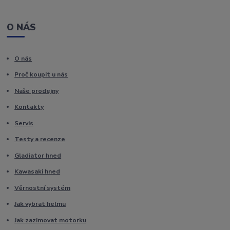
O NÁS
O nás
Proč koupit u nás
Naše prodejny
Kontakty
Servis
Testy a recenze
Gladiator hned
Kawasaki hned
Věrnostní systém
Jak vybrat helmu
Jak zazimovat motorku