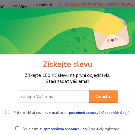
Nevíte si
OPAVA 733537099/HLUČÍN 73454
nás
Více
rady?
Zavolejte.
Hledat
Získejte slevu
TV
SKÚTRY
PRO JEZDCE
PRO STR
Získejte 100 Kč slevu na první objednávku
přípravky + ostatní
Ochranné přípravky, leštidla, vosky a jiné
Stačí zadat váš email
Odeslat
ash & Wax
Přeji si odebírat novinky e-mailem dle
podmínek zpracování osobních údajů
.
Souhlasím se
zpracováním osobních údajů
pro účely registrace.
Motul Čistič