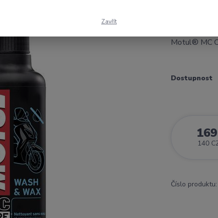
speciální péč
2011, byla vy
Zavřít
motocykl, moto
Motul® MC C
Dostupnost
169
140 C
Číslo produktu: