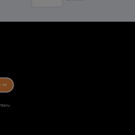
t se
tteru.