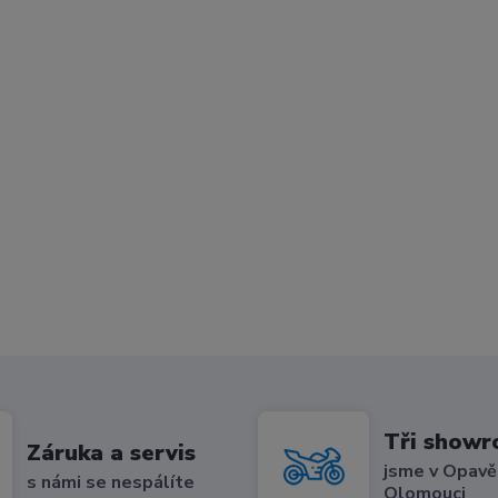
Tři show
Záruka a servis
jsme v Opavě,
s námi se nespálíte
Olomouci