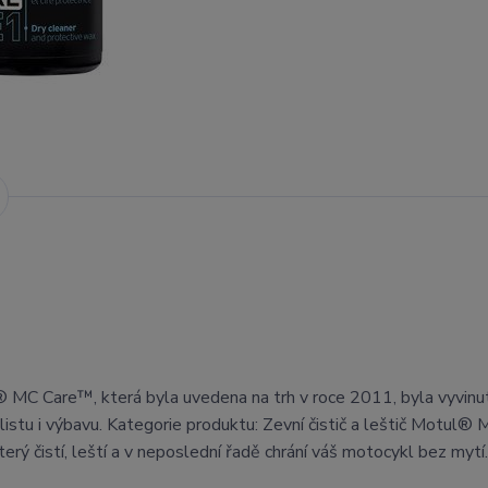
® MC Care™, která byla uvedena na trh v roce 2011, byla vyvinu
stu i výbavu. Kategorie produktu: Zevní čistič a leštič Motul® 
ý čistí, leští a v neposlední řadě chrání váš motocykl bez mytí.