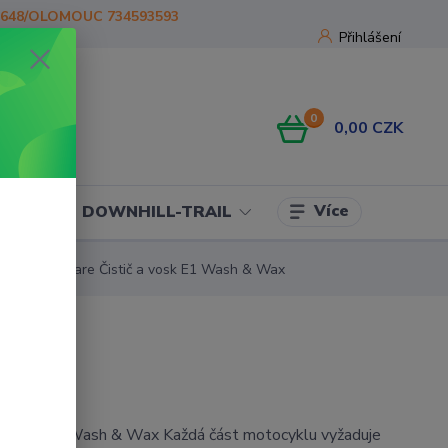
1648/OLOMOUC 734593593
Přihlášení
0
0,00 CZK
Více
OJE
DOWNHILL-TRAIL
Motul MC Care Čistič a vosk E1 Wash & Wax
 a vosk E1 Wash & Wax Každá část motocyklu vyžaduje