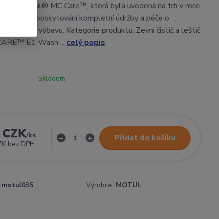
i. Řada Motul® MC Care™, která byla uvedena na trh v roce
vinuta pro poskytování kompletní údržby a péče o
cyklistu i výbavu. Kategorie produktu: Zevní čistič a leštič
ARE™ E1 Wash ...
celý popis
Skladem
 CZK
/
ks
Přidat do košíku
ZK
bez DPH
motul035
Výrobce:
MOTUL