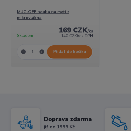
MUC-OFF houba na mytí z
mikrovlákna
169 CZK
/
ks
Skladem
140 CZK
bez DPH
Přidat do košíku
Doprava zdarma
již od 1999 Kč