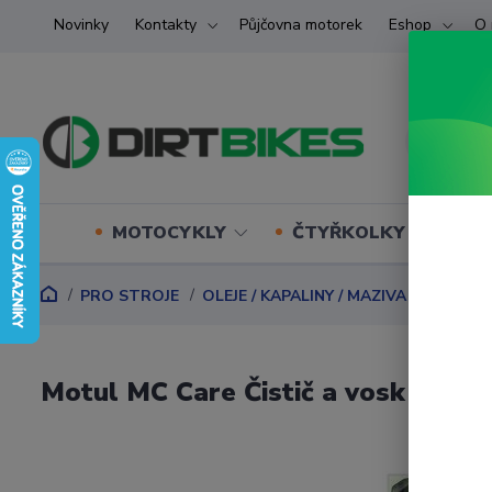
Novinky
Kontakty
Půjčovna motorek
Eshop
O 
MOTOCYKLY
ČTYŘKOLKY (ATV) U
PRO STROJE
OLEJE / KAPALINY / MAZIVA
Čistící 
Motul MC Care Čistič a vosk E1 W