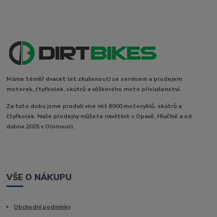
Máme téměř dvacet let zkušeností se servisem a prodejem
motorek, čtyřkolek, skútrů a věškerého moto příslušenství.
Za tuto dobu jsme prodali více něž 6000 motocyklů, skútrů a
čtyřkolek. Naše prodejny můžete navštívit v Opavě, Hlučíně a od
dubna 2025 v Olomouci.
VŠE O NÁKUPU
Obchodní podmínky