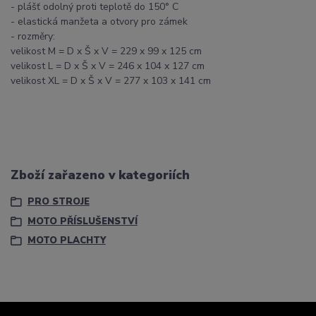
- plášť odolný proti teplotě do 150° C
- elastická manžeta a otvory pro zámek
- rozměry:
velikost M = D x Š x V = 229 x 99 x 125 cm
velikost L = D x Š x V = 246 x 104 x 127 cm
velikost XL = D x Š x V = 277 x 103 x 141 cm
Zboží zařazeno v kategoriích
PRO STROJE
MOTO PŘÍSLUŠENSTVÍ
MOTO PLACHTY