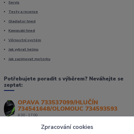
Servis
Testy a recenze
Gladiator hned
Kawasaki hned
Věrnostní systém
Jak vybrat helmu
Jak zazimovat motorku
Potřebujete poradit s výběrem? Neváhejte se
zeptat:
OPAVA 733537099/HLUČÍN
734541648/OLOMOUC 734593593
8:30 - 17:00
Zpracování cookies