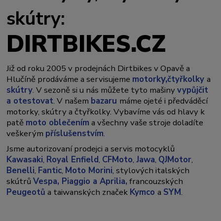
skútry:
DIRTBIKES.CZ
Již od roku 2005 v prodejnách Dirtbikes v Opavě a
y,
Hlučíně prodáváme a servisujeme
motork
čtyřkolky
a
skútry
. V sezoně si u nás můžete tyto mašiny
vypůjčit
a otestovat
. V našem
bazaru
máme ojeté i předváděcí
motorky, skútry a čtyřkolky. Vybavíme vás od hlavy k
patě
moto oblečením
a všechny vaše stroje doladíte
veškerým
příslušenstvím
.
Jsme autorizovaní prodejci a servis motocyklů
Kawasaki
,
Royal Enfield
,
CFMoto
,
Jawa
,
QJMotor
,
Benelli
,
Fantic
,
Moto Morini
, stylových italských
skútrů
Vespa,
Piaggio a Aprilia,
francouzských
Peugeotů
a taiwanských značek
Kymco
a
SYM
.