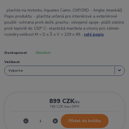
plachta na motorku Aquatex Camo, OXFORD - Anglie (maskáč)
Popis produktu: - plachta určená pro interiérové a exteriérové
použití- ochrana proti dešti, prachu- zdvojené spoje- plášť odolný
proti teplotě do 150° C- elastická manžeta a otvory pro zámek-
rozměry:velikost M = D x Š x V = 229 x 99...
celý popis
Dostupnost
Skladem
Velikost
899 CZK
/
ks
743 CZK
bez DPH
Přidat do košíku