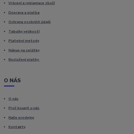
Vrácení a reklamace zboží
Doprava a platba
Ochrana osobních údajů
Tabulky velikostí
Platební metody
Nákup na splátky
Rozložení platby
O NÁS
O nás
Proč koupit u nás
Naše prodejny
Kontakty