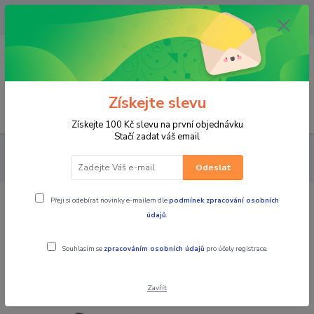
OPAVA 733537099/HLUČÍN
734541648/OLOMOUC 734593593
0
0,00 CZK
Získejte slevu
Menu
Získejte 100 Kč slevu na první objednávku
Stačí zadat váš email
PRO STROJE
MOTO PŘÍSLUŠENSTVÍ
MOTO PLACHTY
Oxford plachta na motorku Aquatex Camo
Odeslat
Přeji si odebírat novinky e-mailem dle
podmínek zpracování osobních
Oxford plachta na motorku Aquatex
údajů
.
Camo
Souhlasím se
zpracováním osobních údajů
pro účely registrace.
Zavřít