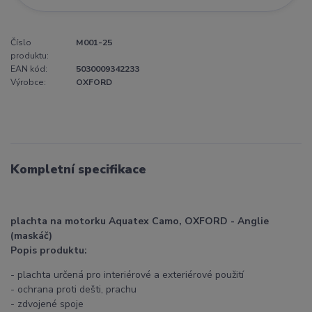
Číslo
M001-25
produktu:
EAN kód:
5030009342233
Výrobce:
OXFORD
Kompletní specifikace
plachta na motorku Aquatex Camo, OXFORD - Anglie
(maskáč)
Popis produktu:
- plachta určená pro interiérové a exteriérové použití
- ochrana proti dešti, prachu
- zdvojené spoje