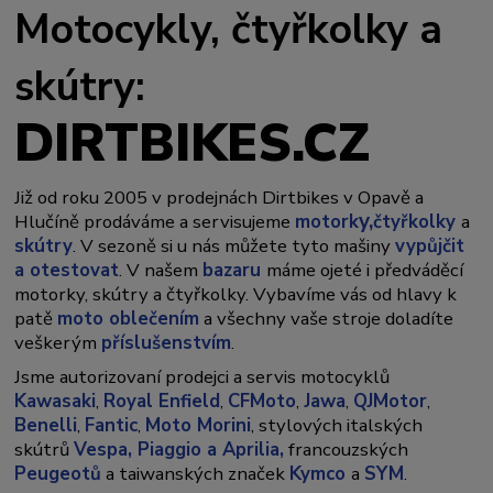
Motocykly, čtyřkolky a
skútry:
DIRTBIKES.CZ
Již od roku 2005 v prodejnách Dirtbikes v Opavě a
y,
Hlučíně prodáváme a servisujeme
motork
čtyřkolky
a
skútry
. V sezoně si u nás můžete tyto mašiny
vypůjčit
a otestovat
. V našem
bazaru
máme ojeté i předváděcí
motorky, skútry a čtyřkolky. Vybavíme vás od hlavy k
patě
moto oblečením
a všechny vaše stroje doladíte
veškerým
příslušenstvím
.
Jsme autorizovaní prodejci a servis motocyklů
Kawasaki
,
Royal Enfield
,
CFMoto
,
Jawa
,
QJMotor
,
Benelli
,
Fantic
,
Moto Morini
, stylových italských
skútrů
Vespa,
Piaggio a Aprilia,
francouzských
Peugeotů
a taiwanských značek
Kymco
a
SYM
.