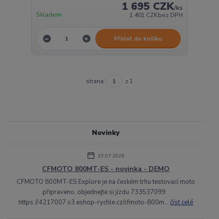
1 695 CZK
/
ks
Skladem
1 401 CZK
bez DPH
Přidat do košíku
strana
z 1
Novinky
23.07.2026
CFMOTO 800MT-ES - novinka - DEMO
CFMOTO 800MT-ES Explore je na českém trhu testovací moto
připraveno, objednejte si jízdu 733537099
https://4217007.s3.eshop-rychle.cz/cfmoto-800m...
číst celé