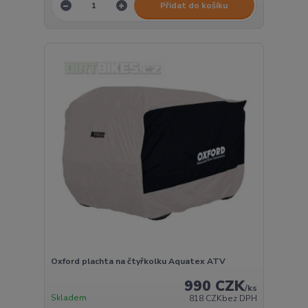
Přidat do košíku
Oxford plachta na čtyřkolku Aquatex ATV
990 CZK
/
ks
Skladem
818 CZK
bez DPH