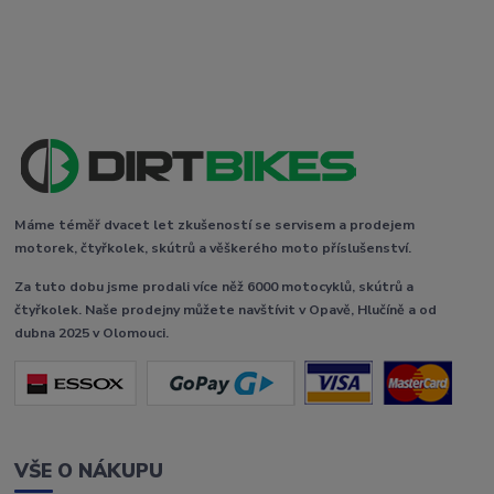
Máme téměř dvacet let zkušeností se servisem a prodejem
motorek, čtyřkolek, skútrů a věškerého moto příslušenství.
Za tuto dobu jsme prodali více něž 6000 motocyklů, skútrů a
čtyřkolek. Naše prodejny můžete navštívit v Opavě, Hlučíně a od
dubna 2025 v Olomouci.
VŠE O NÁKUPU