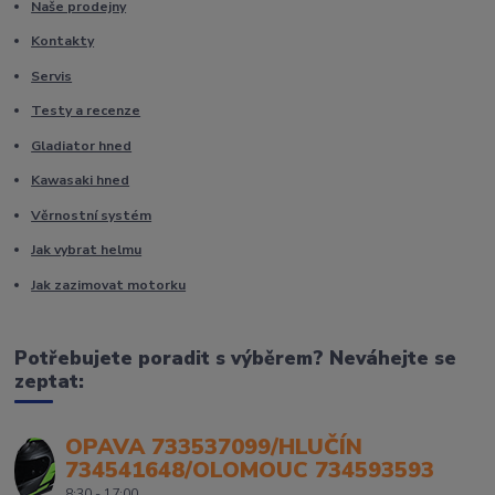
Naše prodejny
Kontakty
Servis
Testy a recenze
Gladiator hned
Kawasaki hned
Věrnostní systém
Jak vybrat helmu
Jak zazimovat motorku
Potřebujete poradit s výběrem? Neváhejte se
zeptat:
OPAVA 733537099/HLUČÍN
734541648/OLOMOUC 734593593
8:30 - 17:00