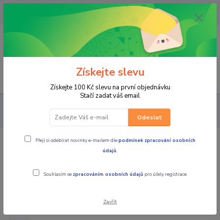
OPAVA 733537099/HLUČÍN
734541648/OLOMOUC 734593593
0
0,00 CZK
Získejte slevu
Menu
Získejte 100 Kč slevu na první objednávku
Stačí zadat váš email
PRO STROJE
ČTYŘKOLKY PŘÍSLUŠENSTVÍ
PLACHTY
GARÁŽE
Odeslat
Přeji si odebírat novinky e-mailem dle
podmínek zpracování osobních
PLACHTY GARÁŽE
údajů
.
Souhlasím se
zpracováním osobních údajů
pro účely registrace.
Nejprodávanější
Zavřít