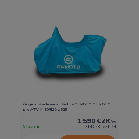
Originální ochranná plachta CFMOTO CF MOTO
pro ATV X450/520 a 625
1 590 CZK
/
ks
Skladem
1 314 CZK
bez DPH