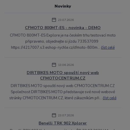
Novinky
23.07.2026
CFMOTO 800MT-ES - novinka - DEMO
CFMOTO 800MT-ES Explore je na českém trhu testovací moto
připraveno, objednejte si jízdu 733537099
https://4217007.s3.eshop-rychle.cz/cfmoto-800m...
číst celé
13.06.2026
DIRTBIKES MOTO spouští nový web
CFMOTOCENTRUM.CZ
DIRTBIKES MOTO spouští nový web CFMOTOCENTRUM.CZ
Společnost DIRTBIKES MOTO představuje své nové webové
stránky CFMOTOCENTRUM.CZ, které zákazníkům při...
číst celé
23.07.2026
Benelli TRK 902 Xplorer