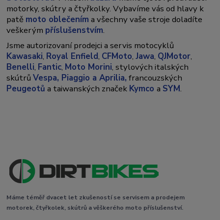
motorky, skútry a čtyřkolky. Vybavíme vás od hlavy k
patě
moto oblečením
a všechny vaše stroje doladíte
veškerým
příslušenstvím
.
Jsme autorizovaní prodejci a servis motocyklů
Kawasaki
,
Royal Enfield
,
CFMoto
,
Jawa
,
QJMotor
,
Benelli
,
Fantic
,
Moto Morini
, stylových italských
skútrů
Vespa,
Piaggio a Aprilia,
francouzských
Peugeotů
a taiwanských značek
Kymco
a
SYM
.
Máme téměř dvacet let zkušeností se servisem a prodejem
motorek, čtyřkolek, skútrů a věškerého moto příslušenství.