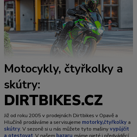
Motocykly, čtyřkolky a
skútry:
DIRTBIKES.CZ
Již od roku 2005 v prodejnách Dirtbikes v Opavě a
y,
Hlučíně prodáváme a servisujeme
motork
čtyřkolky
a
skútry
. V sezoně si u nás můžete tyto mašiny
vypůjčit
a otestovat
. V našem
bazaru
máme ojeté i předváděcí