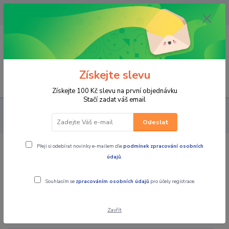
OPAVA 733537099/HLUČÍN
734541648/OLOMOUC 734593593
0
0,00 CZK
Získejte slevu
Menu
Získejte 100 Kč slevu na první objednávku
Stačí zadat váš email
PRO STROJE
ČTYŘKOLKY PŘÍSLUŠENSTVÍ
PŘÍVĚSNÉ
VOZÍKY ZA AUTO
Odeslat
Přeji si odebírat novinky e-mailem dle
podmínek zpracování osobních
PŘÍVĚSNÉ VOZÍKY ZA AUTO
údajů
.
Souhlasím se
zpracováním osobních údajů
pro účely registrace.
V této kategorii nebylo nalezeno žádné zboží.
Zavřít