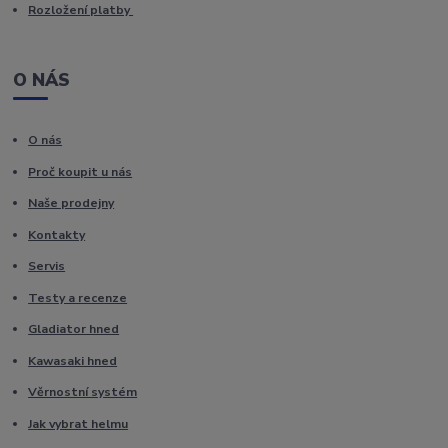
Rozložení platby
O NÁS
O nás
Proč koupit u nás
Naše prodejny
Kontakty
Servis
Testy a recenze
Gladiator hned
Kawasaki hned
Věrnostní systém
Jak vybrat helmu