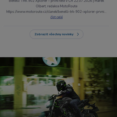
Benelli TRK 902 Xplorer – první test v ČR 22.07.2026 | Marek
Olbert, redakce MotoRoute
https://www.motoroute.cz/clanek/benelli-trk-902-xplorer-prvni...
číst celé
Zobrazit všechny novinky