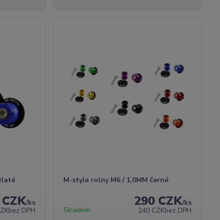
zlaté
M-style rolny M6 / 1,0MM černé
 CZK
290 CZK
/
ks
/
ks
Skladem
CZK
bez DPH
240 CZK
bez DPH