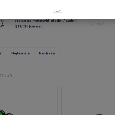
dávanější
Zavřít
stojan na motocykl přední / zadní,
Na cestě
QTECH (černý)
ší
Nejlevnější
Nejdražší
21 z 40