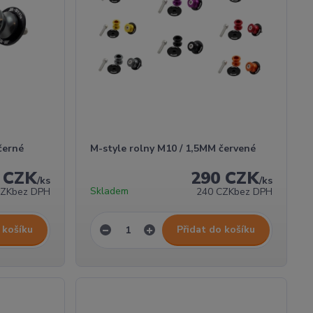
černé
M-style rolny M10 / 1,5MM červené
 CZK
290 CZK
/
ks
/
ks
Skladem
CZK
bez DPH
240 CZK
bez DPH
 košíku
Přidat do košíku