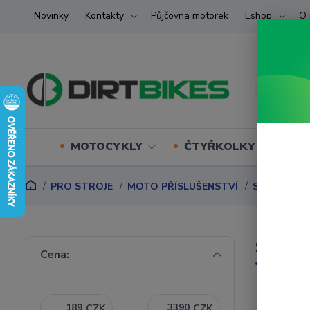
Novinky
Kontakty
Půjčovna motorek
Eshop
O 
MOTOCYKLY
ČTYŘKOLKY (ATV) U
PRO STROJE
MOTO PŘÍSLUŠENSTVÍ
STOJANY N
Silnič
Cena:
CZK
CZK