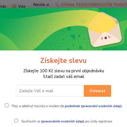
Nevíte si
OPAVA 733537099/HLUČÍN 73454
nás
Více
rady?
Zavolejte.
Hledat
Získejte slevu
TV
SKÚTRY
PRO JEZDCE
PRO STR
Získejte 100 Kč slevu na první objednávku
A MOTO + PŘÍSLUŠENSTVÍ
Silniční motocykly, rolny, adaptéry
Stačí zadat váš email
Odeslat
ní motocykly, rolny, adaptéry
Přeji si odebírat novinky e-mailem dle
podmínek zpracování osobních údajů
.
Souhlasím se
zpracováním osobních údajů
pro účely registrace.