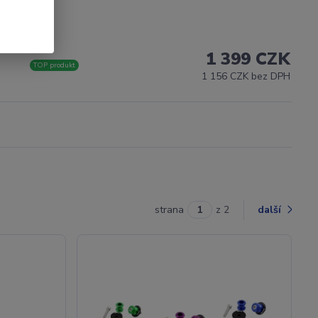
1 399 CZK
TOP produkt
1 156 CZK bez DPH
strana
z 2
další