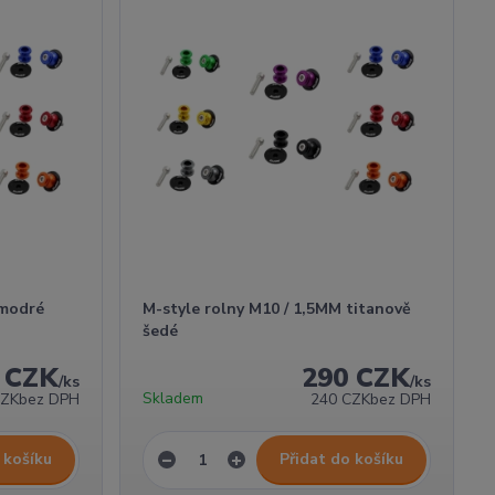
 modré
M-style rolny M10 / 1,5MM titanově
šedé
 CZK
290 CZK
/
ks
/
ks
Skladem
CZK
bez DPH
240 CZK
bez DPH
 košíku
Přidat do košíku