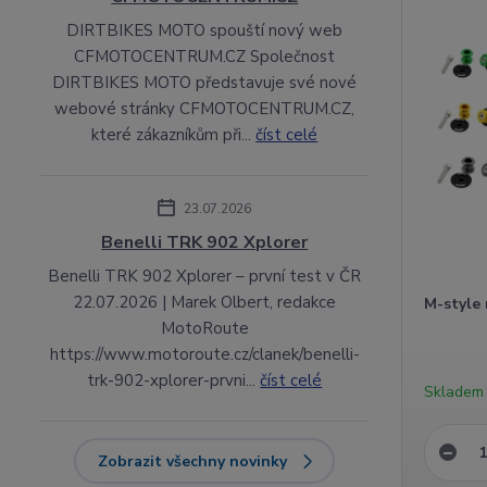
DIRTBIKES MOTO spouští nový web
CFMOTOCENTRUM.CZ Společnost
DIRTBIKES MOTO představuje své nové
webové stránky CFMOTOCENTRUM.CZ,
které zákazníkům při...
číst celé
23.07.2026
Benelli TRK 902 Xplorer
Benelli TRK 902 Xplorer – první test v ČR
22.07.2026 | Marek Olbert, redakce
M-style 
MotoRoute
https://www.motoroute.cz/clanek/benelli-
trk-902-xplorer-prvni...
číst celé
Skladem
Zobrazit všechny novinky