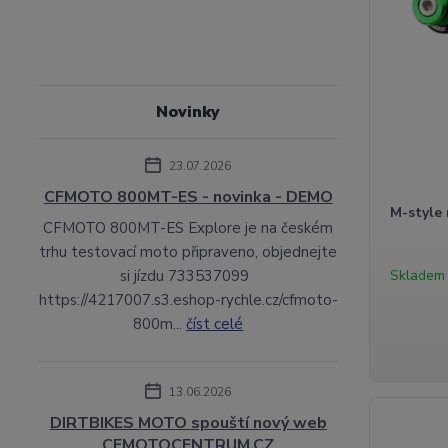
Novinky
23.07.2026
CFMOTO 800MT-ES - novinka - DEMO
M-style
CFMOTO 800MT-ES Explore je na českém
trhu testovací moto připraveno, objednejte
si jízdu 733537099
Skladem
https://4217007.s3.eshop-rychle.cz/cfmoto-
800m...
číst celé
13.06.2026
DIRTBIKES MOTO spouští nový web
CFMOTOCENTRUM.CZ