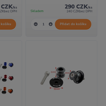
 CZK
290 CZK
/
ks
/
ks
Skladem
CZK
bez DPH
240 CZK
bez DPH
 košíku
Přidat do košíku