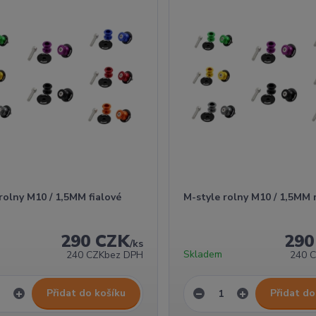
rolny M10 / 1,5MM fialové
M-style rolny M10 / 1,5MM
290 CZK
290
/
ks
Skladem
240 CZK
bez DPH
240 
Přidat do košíku
Přidat do