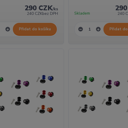
290 CZK
290
/
ks
Skladem
240 CZK
bez DPH
240 
Přidat do košíku
Přidat do