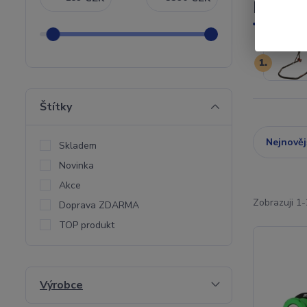
Nejpro
1.
Štítky
Nejnověj
Skladem
Novinka
Akce
Zobrazuji 1-
Doprava ZDARMA
TOP produkt
Výrobce