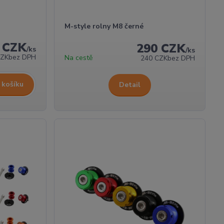
M-style rolny M8 černé
 CZK
290 CZK
/
ks
/
ks
CZK
bez DPH
Na cestě
240 CZK
bez DPH
 košíku
Detail