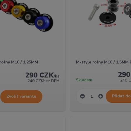
 rolny M10 / 1,25MM
M-style rolny M10 / 1,5MM 
290
290 CZK
/
ks
Skladem
240 
240 CZK
bez DPH
Přidat do
Zvolit variantu