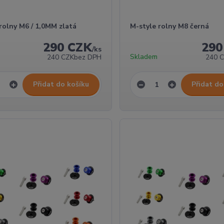
rolny M6 / 1,0MM zlatá
M-style rolny M8 černá
290 CZK
290
/
ks
Skladem
240 CZK
bez DPH
240 
Přidat do košíku
Přidat do