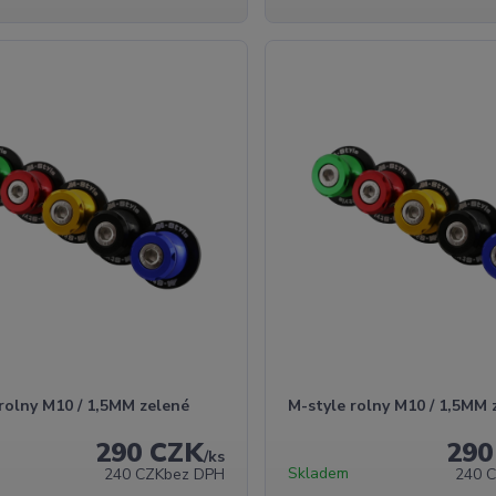
rolny M10 / 1,5MM zelené
M-style rolny M10 / 1,5MM 
290 CZK
290
/
ks
Skladem
240 CZK
bez DPH
240 