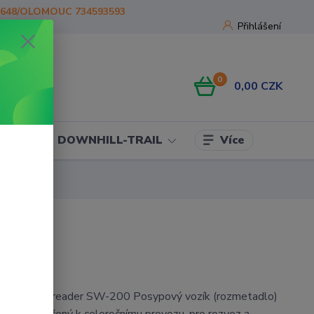
1648/OLOMOUC 734593593
Přihlášení
0
0,00 CZK
Více
OJE
DOWNHILL-TRAIL
ík ATV Spreader SW-200 Posypový vozík (rozmetadlo)