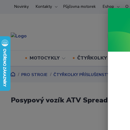
Novinky
Kontakty
Půjčovna motorek
Eshop
O 
MOTOCYKLY
ČTYŘKOLKY (ATV) U
PRO STROJE
ČTYŘKOLKY PŘÍSLUŠENSTVÍ
PRAC
Posypový vozík ATV Spreader SW