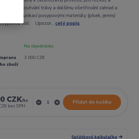
00. Je určený k celoročnímu provozu, pro rozvoz a
iv, setí a dosévání trávy a dalšímu ošetřování zahrad a
třování komunikací posypovými materiály (písek, jemný
osypovou solí. Upozor...
celý popis
Na objednávku
dopravu
3 000 CZK
ho zboží
90 CZK
/
ks
Přidat do košíku
CZK
bez DPH
Splátková kalkulačka