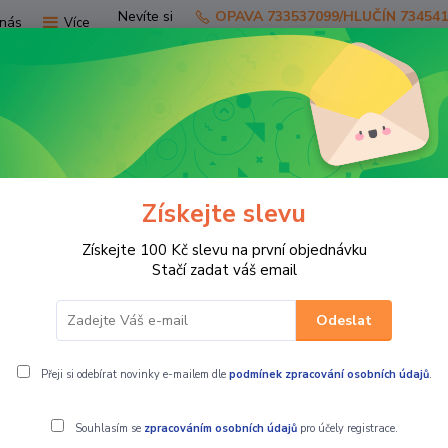
Nevíte si
OPAVA 733537099/HLUČÍN 73454
nás
Více
rady?
Zavolejte.
Hledat
TV
SKÚTRY
PRO JEZDCE
PRO STR
Získejte slevu
Získejte 100 Kč slevu na první objednávku
OVNÍ PŘÍSLUŠENSTVÍ
Posypový vozík ATV Spreader SW-200
Stačí zadat váš email
Odeslat
-200
Přeji si odebírat novinky e-mailem dle
podmínek zpracování osobních údajů
.
Posypový voz
Souhlasím se
zpracováním osobních údajů
pro účely registrace.