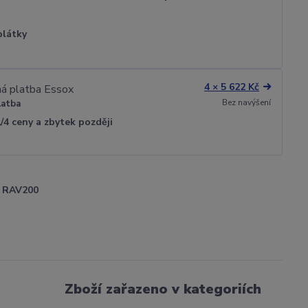
plátky
4 × 5 622 Kč
Bez navýšení
latba
1/4 ceny a zbytek později
RAV200
Zboží zařazeno v kategoriích