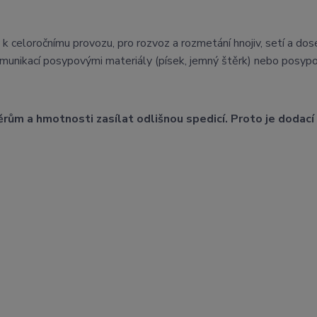
celoročnímu provozu, pro rozvoz a rozmetání hnojiv, setí a dos
komunikací posypovými materiály (písek, jemný štěrk) nebo posypo
rům a hmotnosti zasílat odlišnou spedicí. Proto je dodací 