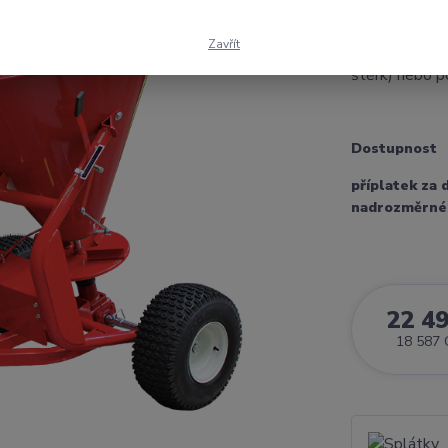
Spreader SW-2
rozmetání hnoj
Zavřít
trávníků, oše
štěrk) nebo p
Dostupnost
příplatek za 
nadrozměrné
22 4
18 587 