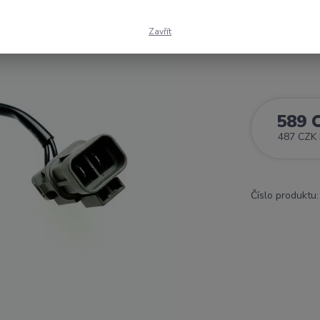
Zavřít
Dostupnost
589 
487 CZK
Číslo produktu: