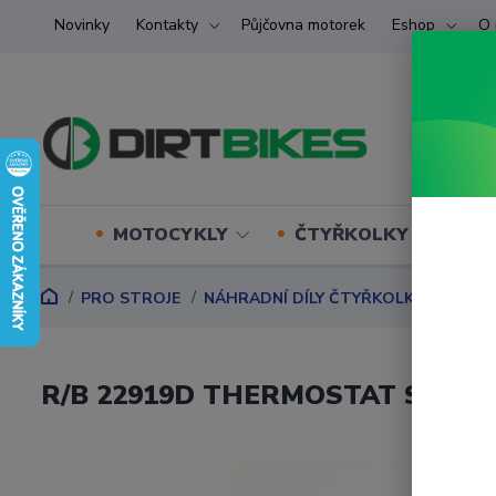
Novinky
Kontakty
Půjčovna motorek
Eshop
O 
MOTOCYKLY
ČTYŘKOLKY (ATV) U
PRO STROJE
NÁHRADNÍ DÍLY ČTYŘKOLKY
Náhrad
R/B 22919D THERMOSTAT SWITCH 