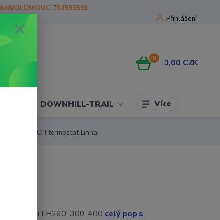
1648/OLOMOUC 734593593
Přihlášení
0
0,00 CZK
Více
OJE
DOWNHILL-TRAIL
TAT SWITCH termostat Linhai
latoru Linhai LH260, 300, 400
celý popis