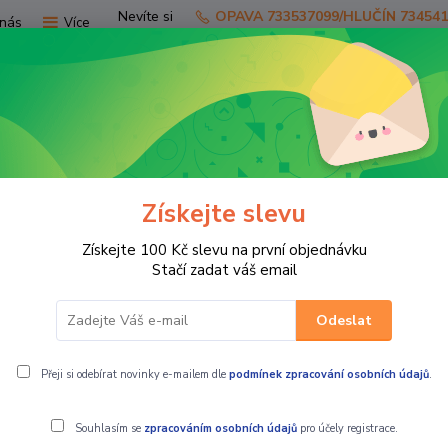
Nevíte si
OPAVA 733537099/HLUČÍN 73454
nás
Více
rady?
Zavolejte.
Hledat
Získejte slevu
TV
SKÚTRY
PRO JEZDCE
PRO STR
Získejte 100 Kč slevu na první objednávku
ní díly čtyřkolky LINHAI
motorové díly
R/B 22919D THERMOS
Stačí zadat váš email
Odeslat
termostat Linhai
Přeji si odebírat novinky e-mailem dle
podmínek zpracování osobních údajů
.
Souhlasím se
zpracováním osobních údajů
pro účely registrace.
Spinač venti