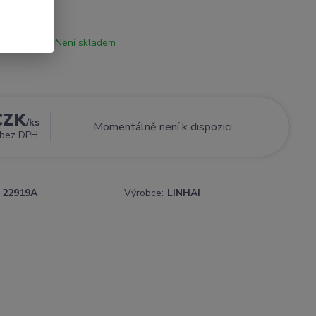
Není skladem
CZK
/
ks
Momentálně není k dispozici
bez DPH
22919A
Výrobce:
LINHAI