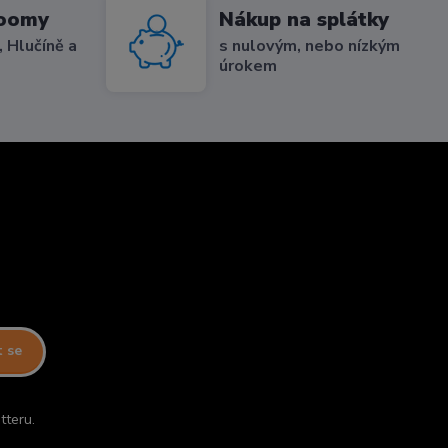
roomy
Nákup na splátky
 Hlučíně a
s nulovým, nebo nízkým
úrokem
t se
tteru.