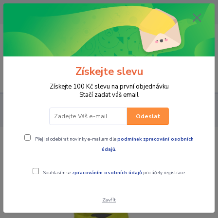
OPAVA 733537099/HLUČÍN
734541648/OLOMOUC 734593593
0
0,00 CZK
Získejte slevu
Menu
Získejte 100 Kč slevu na první objednávku
Stačí zadat váš email
PRO JEZDCE
Do deště - NEPROMOKY
BUNDY
SCOTT
Pánská moto pláštěnka rain Ergonomic Pro DP yellow
Odeslat
Přeji si odebírat novinky e-mailem dle
podmínek zpracování osobních
SCOTT Pánská moto pláštěnka rain
údajů
.
Ergonomic Pro DP yellow
Souhlasím se
zpracováním osobních údajů
pro účely registrace.
Zavřít