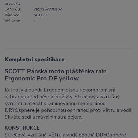
produktu:
EAN kód:
7613257775107
Výrobce:
SCOTT
Velikost:
L
Kompletní specifikace
SCOTT Pánská moto pláštěnka rain
Ergonomic Pro DP yellow
Kalhoty a bunda Ergonomic jsou nekompromisní
ochranou před běsnícími živly. Strečový a vzdušný
svrchní materiál s laminovanou membránou
DRYOsphere je pohodlnou ochranou proti větru a vodě.
Skvěle sedí a má minimální objem.
KONSTRUKCE
Strečová, vzdušná, větru a vodě odolná DRYOsphere