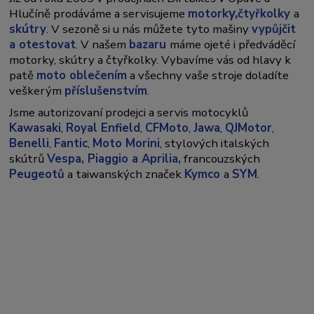
y,
Hlučíně prodáváme a servisujeme
motork
čtyřkolky
a
skútry
. V sezoně si u nás můžete tyto mašiny
vypůjčit
a otestovat
. V našem
bazaru
máme ojeté i předváděcí
motorky, skútry a čtyřkolky. Vybavíme vás od hlavy k
patě
moto oblečením
a všechny vaše stroje doladíte
veškerým
příslušenstvím
.
Jsme autorizovaní prodejci a servis motocyklů
Kawasaki
,
Royal Enfield
,
CFMoto
,
Jawa
,
QJMotor
,
Benelli
,
Fantic
,
Moto Morini
, stylových italských
skútrů
Vespa,
Piaggio a Aprilia,
francouzských
Peugeotů
a taiwanských značek
Kymco
a
SYM
.