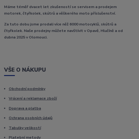
Máme téměř dvacet let zkušeností se servisem a prodejem
motorek, čtyřkolek, skútrů a věškerého moto příslušenství.
Za tuto dobu jsme prodali více něž 6000 motocyklů, skútrů a
čtyřkolek. Naše prodejny můžete navštívit v Opavě, Hlučíně a od
dubna 2025 v Olomouci.
VŠE O NÁKUPU
Obchodní podmínky
Vrácení a reklamace zboží
Doprava a platba
Ochrana osobních údajů
Tabulky velikostí
Platební metody