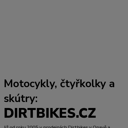
Motocykly, čtyřkolky a
skútry:
DIRTBIKES.CZ
Již od roku 2005 v prodejnách Dirtbikes v Opavě a