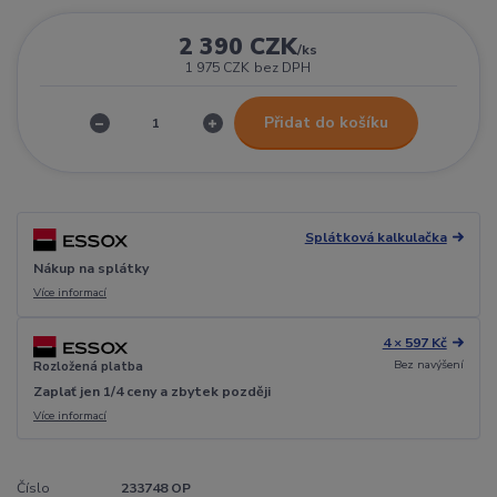
2 390 CZK
/
ks
1 975 CZK
bez DPH
Přidat do košíku
Splátková kalkulačka
Nákup na splátky
Více informací
4 × 597 Kč
Bez navýšení
Rozložená platba
Zaplať jen 1/4 ceny a zbytek později
Více informací
Číslo
233748 OP