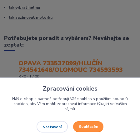
Jak vybrat helmu
Jak zazimovat motorku
Potřebujete poradit s výběrem? Neváhejte se
zeptat:
OPAVA 733537099/HLUČÍN
734541648/OLOMOUC 734593593
8:30 - 17:00
Zpracování cookies
Náš e-shop a partneři potřebují Váš souhlas s použitím souborů
cookies, aby Vám mohli zobrazovat informace týkající se Vašich
zájmů.
Souhlasím
Nastavení
Největší prodejce motorek, čtyřkolek a skútrů na Severní Moravě to je
Dirtbikes.cz
Grafika:
Poradnyweb.cz