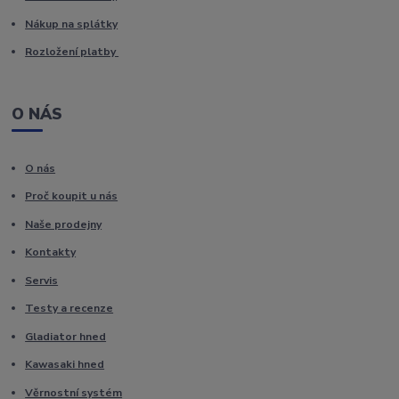
Nákup na splátky
Rozložení platby
O NÁS
O nás
Proč koupit u nás
Naše prodejny
Kontakty
Servis
Testy a recenze
Gladiator hned
Kawasaki hned
Věrnostní systém