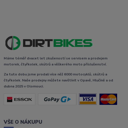
Máme téměř dvacet let zkušeností se servisem a prodejem
motorek, čtyřkolek, skútrů a věškerého moto příslušenství.
Za tuto dobu jsme prodali více něž 6000 motocyklů, skútrů a
čtyřkolek. Naše prodejny můžete navštívit v Opavě, Hlučíně a od
dubna 2025 v Olomouci.
VŠE O NÁKUPU