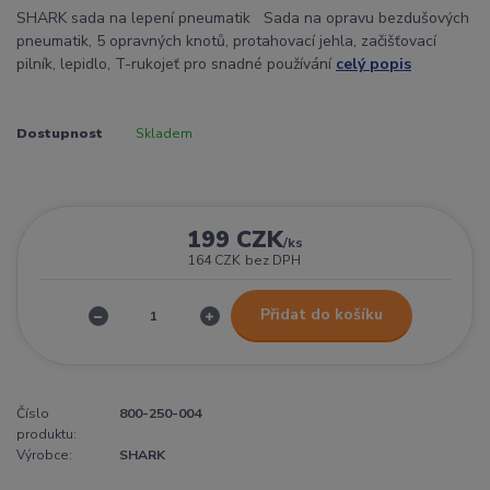
SHARK sada na lepení pneumatik Sada na opravu bezdušových
pneumatik, 5 opravných knotů, protahovací jehla, začišťovací
pilník, lepidlo, T-rukojeť pro snadné používání
celý popis
Dostupnost
Skladem
199 CZK
/
ks
164 CZK
bez DPH
Přidat do košíku
Číslo
800-250-004
produktu:
Výrobce:
SHARK