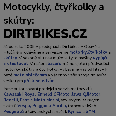
Motocykly, čtyřkolky a
skútry:
DIRTBIKES.CZ
Již od roku 2005 v prodejnách Dirtbikes v Opavě a
y,
Hlučíně prodáváme a servisujeme
motork
čtyřkolky
a
skútry
. V sezoně si u nás můžete tyto mašiny
vypůjčit
a otestovat
. V našem
bazaru
máme ojeté i předváděcí
motorky, skútry a čtyřkolky. Vybavíme vás od hlavy k
patě
moto oblečením
a všechny vaše stroje doladíte
veškerým
příslušenstvím
.
Jsme autorizovaní prodejci a servis motocyklů
Kawasaki
,
Royal Enfield
,
CFMoto
,
Jawa
,
QJMotor
,
Benelli
,
Fantic
,
Moto Morini
, stylových italských
skútrů
Vespa,
Piaggio a Aprilia,
francouzských
Peugeotů
a taiwanských značek
Kymco
a
SYM
.