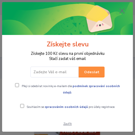
OPAVA 733537099/HLUČÍN
734541648/OLOMOUC 734593593
0
0,00 CZK
Získejte slevu
Menu
Získejte 100 Kč slevu na první objednávku
Stačí zadat váš email
PRO STROJE
PNEU A DISKY NA ČTYŘKOLKY
PNEU NA
ČTYŘKOLKY
SHARK sada na lepení pneumatik
Odeslat
Přeji si odebírat novinky e-mailem dle
podmínek zpracování osobních
SHARK sada na lepení pneumatik
údajů
.
Souhlasím se
zpracováním osobních údajů
pro účely registrace.
Zavřít