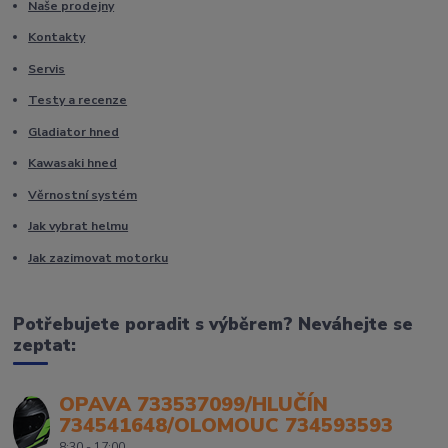
Naše prodejny
Kontakty
Servis
Testy a recenze
Gladiator hned
Kawasaki hned
Věrnostní systém
Jak vybrat helmu
Jak zazimovat motorku
Potřebujete poradit s výběrem? Neváhejte se
zeptat:
OPAVA 733537099/HLUČÍN
734541648/OLOMOUC 734593593
8:30 - 17:00