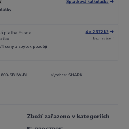
Splátková kalkulačka
plátky
4 × 2 372 Kč
Bez navýšení
latba
1/4 ceny a zbytek později
800-SB1W-BL
Výrobce:
SHARK
Zboží zařazeno v kategoriích