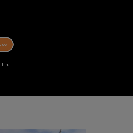
t se
tteru.