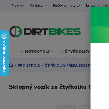
Novinky
Kontakty
Půjčovna motorek
Eshop
O 
MOTOCYKLY
ČTYŘKOLKY (ATV) U
PRO STROJE
ČTYŘKOLKY PŘÍSLUŠENSTVÍ
VOZÍ
Sklopný vozík za čtyřkolku GARD