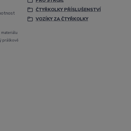
PRO STROJE
ČTYŘKOLKY PŘÍSLUŠENSTVÍ
hmotnost
VOZÍKY ZA ČTYŘKOLKY
o materiálu
vý práškově