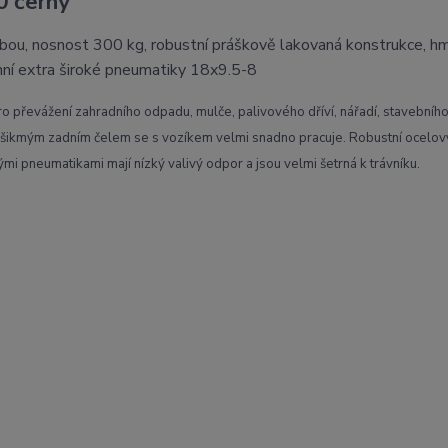
0 černý
rbou, nosnost 300 kg, robustní práškově lakovaná konstrukce, 
nní extra široké pneumatiky 18x9.5-8
pro převážení zahradního odpadu, mulče, palivového dříví, nářadí, stavebníh
se šikmým zadním čelem se s vozíkem velmi snadno pracuje. Robustní ocelo
mi pneumatikami mají nízký valivý odpor a jsou velmi šetrná k trávníku.