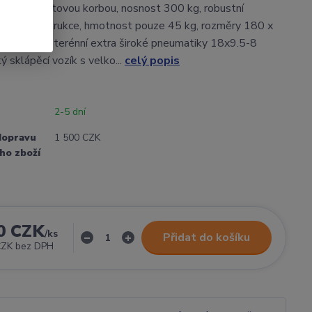
elkou plastovou korbou, nosnost 300 kg, robustní
ovaná konstrukce, hmotnost pouze 45 kg, rozměry 180 x
nízkotlaké terénní extra široké pneumatiky 18x9.5-8
ý sklápěcí vozík s velko...
celý popis
2-5 dní
dopravu
1 500 CZK
ho zboží
0 CZK
/
ks
Přidat do košíku
CZK
bez DPH