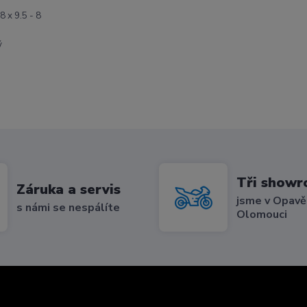
8 x 9.5 - 8
Tři show
Záruka a servis
jsme v Opavě,
s námi se nespálíte
Olomouci