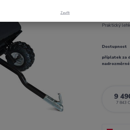
ATV vozík s v
práškově lak
Zavřít
115 x 76 cm, 
Praktický lehk
Dostupnost
příplatek za 
nadrozměrné
9 49
7 843 