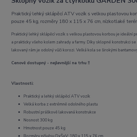
Sklopný vozík za čtyřkolku GARDEN 30
Praktický lehký sklápěcí ATV vozík s velkou plastovou ko
pouze 45 kg, rozměry 180 x 115 x 76 cm, nízkotlaké teré
Praktický lehký sklápěcí vozík s velkou plastovou korbou je ideální 
a prakticky všeho kolem zahrady a farmy. Díky sklopné konstrukci 
lakovaný rám je odolný vůči korozi. Velká kola se širokými bantamový
Cenově dostupný - nejlevnější na trhu !!
Vlastnosti:
Praktický a lehký sklápěcí ATV vozík
Velká korba z extrémně odolného plastu
Robustní práškově lakovaná konstrukce
Nosnost 300 kg
Hmotnost pouze 45 kg
Rozměry přívěsu DxŠxV: 180 x 115 x 76 cm