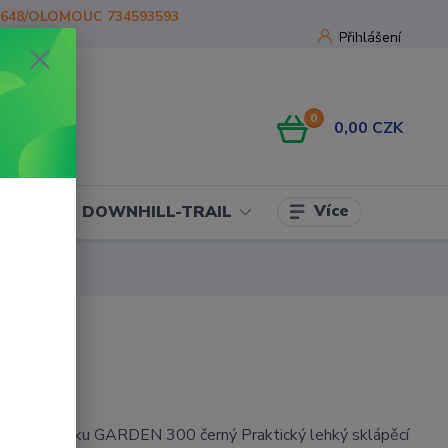
1648/OLOMOUC 734593593
Přihlášení
0
0,00 CZK
Více
OJE
DOWNHILL-TRAIL
 za čtyřkolku GARDEN 300 černý Praktický lehký sklápěcí