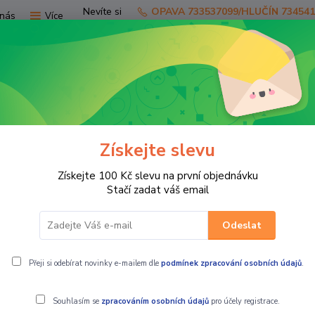
Nevíte si
OPAVA 733537099/HLUČÍN 73454
nás
Více
rady?
Zavolejte.
Hledat
Získejte slevu
TV
SKÚTRY
PRO JEZDCE
PRO STR
Získejte 100 Kč slevu na první objednávku
KY ZA ČTYŘKOLKY
Sklopný vozík za čtyřkolku GARDEN 300 černý
Stačí zadat váš email
Odeslat
EN 300 černý
Přeji si odebírat novinky e-mailem dle
podmínek zpracování osobních údajů
.
Souhlasím se
zpracováním osobních údajů
pro účely registrace.
Sklopný vozík