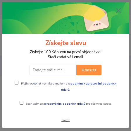
OPAVA 733537099/HLUČÍN
734541648/OLOMOUC 734593593
0
0,00 CZK
Získejte slevu
Menu
Získejte 100 Kč slevu na první objednávku
Stačí zadat váš email
PRO STROJE
NÁHRADNÍ DÍLY SKÚTRY
Těsnění víka variátoru
KYMCO People 125
Odeslat
Přeji si odebírat novinky e-mailem dle
podmínek zpracování osobních
Těsnění víka variátoru KYMCO People
údajů
.
125
Souhlasím se
zpracováním osobních údajů
pro účely registrace.
Zavřít