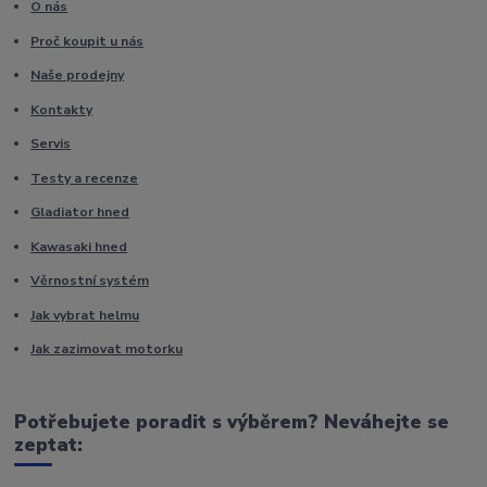
O nás
Proč koupit u nás
Naše prodejny
Kontakty
Servis
Testy a recenze
Gladiator hned
Kawasaki hned
Věrnostní systém
Jak vybrat helmu
Jak zazimovat motorku
Potřebujete poradit s výběrem? Neváhejte se
zeptat: