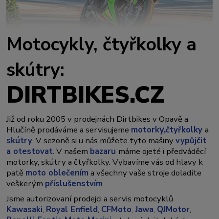
Motocykly, čtyřkolky a
skútry:
DIRTBIKES.CZ
Již od roku 2005 v prodejnách Dirtbikes v Opavě a
y,
Hlučíně prodáváme a servisujeme
motork
čtyřkolky
a
skútry
. V sezoně si u nás můžete tyto mašiny
vypůjčit
a otestovat
. V našem
bazaru
máme ojeté i předváděcí
motorky, skútry a čtyřkolky. Vybavíme vás od hlavy k
patě
moto oblečením
a všechny vaše stroje doladíte
veškerým
příslušenstvím
.
Jsme autorizovaní prodejci a servis motocyklů
Kawasaki
,
Royal Enfield
,
CFMoto
,
Jawa
,
QJMotor
,