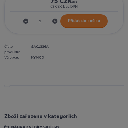
75 CZK
/
ks
62 CZK
bez DPH
Přidat do košíku
Číslo
SA01336A
produktu:
Výrobce:
KYMCO
Zboží zařazeno v kategoriích
NÁHRADNÍ DÍLY SKÚTRY