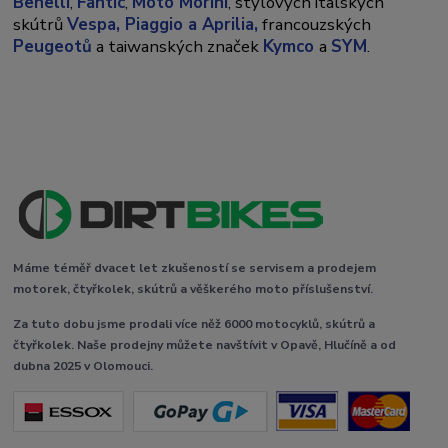
Benelli
,
Fantic
,
Moto Morini
, stylových italských
skútrů
Vespa,
Piaggio a Aprilia,
francouzských
Peugeotů
a taiwanských značek
Kymco
a
SYM
.
Máme téměř dvacet let zkušeností se servisem a prodejem
motorek, čtyřkolek, skútrů a věškerého moto příslušenství.
Za tuto dobu jsme prodali více něž 6000 motocyklů, skútrů a
čtyřkolek. Naše prodejny můžete navštívit v Opavě, Hlučíně a od
dubna 2025 v Olomouci.