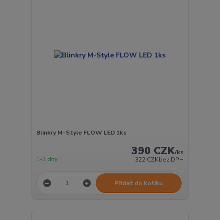
Blinkry M-Style FLOW LED 1ks
390 CZK
/
ks
1-3 dny
322 CZK
bez DPH
Přidat do košíku