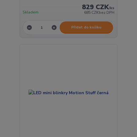
829 CZK
/
ks
Skladem
685 CZK
bez DPH
Přidat do košíku