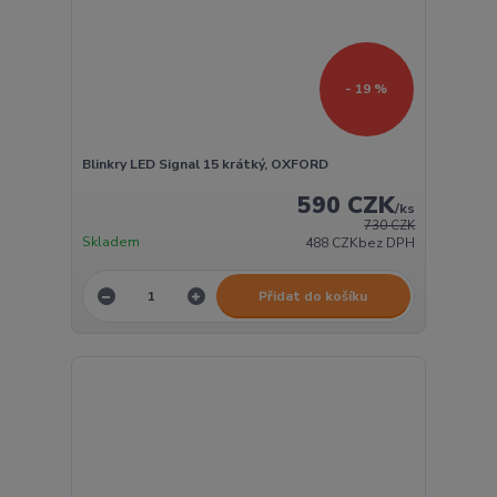
- 19 %
Blinkry LED Signal 15 krátký, OXFORD
590 CZK
/
ks
730 CZK
Skladem
488 CZK
bez DPH
Přidat do košíku