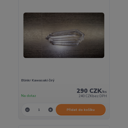
Blinkr Kawasaki čirý
290 CZK
/
ks
Na dotaz
240 CZK
bez DPH
Přidat do košíku