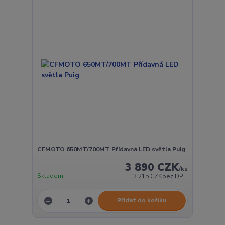
CFMOTO 650MT/700MT Přídavná LED světla Puig
3 890 CZK
/
ks
Skladem
3 215 CZK
bez DPH
Přidat do košíku