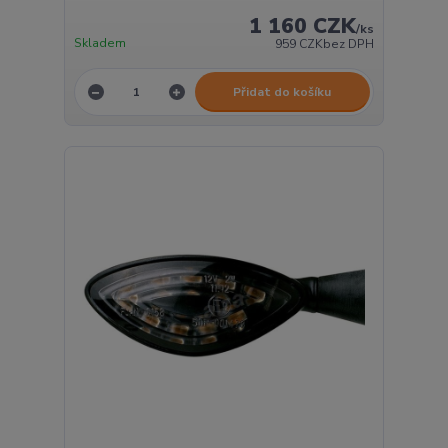
1 160 CZK
/
ks
Skladem
959 CZK
bez DPH
Přidat do košíku