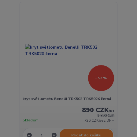
- 53 %
kryt světlometu Benelli TRK502 TRK502X černá
890 CZK
/
ks
1 890 CZK
Skladem
736 CZK
bez DPH
Přidat do košíku