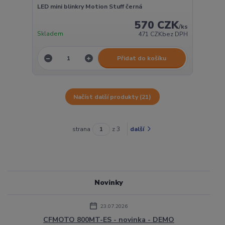
LED mini blinkry Motion Stuff černá
570 CZK
/
ks
Skladem
471 CZK
bez DPH
Přidat do košíku
Načíst další produkty (21)
strana
z 3
další
Novinky
23.07.2026
CFMOTO 800MT-ES - novinka - DEMO