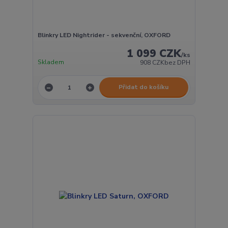
Blinkry LED Nightrider - sekvenční, OXFORD
1 099 CZK
/
ks
Skladem
908 CZK
bez DPH
Přidat do košíku