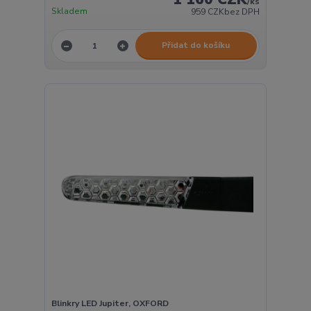
/
ks
Skladem
959 CZK
bez DPH
Přidat do košíku
Blinkry LED Jupiter, OXFORD