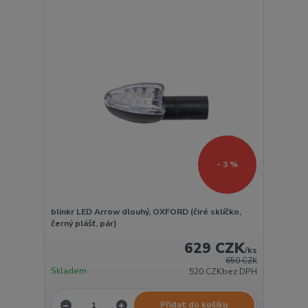
- 3 %
blinkr LED Arrow dlouhý, OXFORD (čiré sklíčko,
černý plášť, pár)
629 CZK
/
ks
650 CZK
Skladem
520 CZK
bez DPH
Přidat do košíku