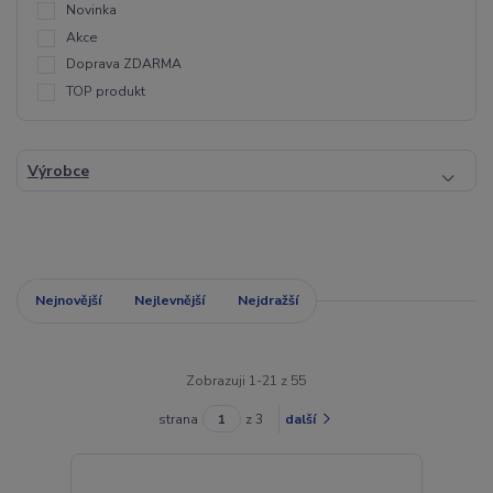
Novinka
Akce
Doprava ZDARMA
TOP produkt
Výrobce
Nejnovější
Nejlevnější
Nejdražší
Zobrazuji 1-21 z 55
strana
z 3
další