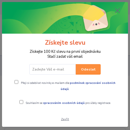
OPAVA 733537099/HLUČÍN
734541648/OLOMOUC 734593593
0
0,00 CZK
Získejte slevu
Menu
Získejte 100 Kč slevu na první objednávku
Stačí zadat váš email
PRO STROJE
MOTO PŘÍSLUŠENSTVÍ
ZRCÁTKA / BLINKRY /
PŘÍDAVNÁ SVĚTLA / KRYTY SVĚTEL
Odeslat
Přeji si odebírat novinky e-mailem dle
podmínek zpracování osobních
ZRCÁTKA / BLINKRY / PŘÍDAVNÁ
údajů
.
SVĚTLA / KRYTY SVĚTEL
Souhlasím se
zpracováním osobních údajů
pro účely registrace.
ZRCÁTKA
Zavřít