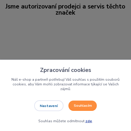
Jsme autorizovaní prodejci a servis těchto
značek
Zpracování cookies
Náš e-shop a partneři potřebují Váš souhlas s použitím souborů
cookies, aby Vám mohli zobrazovat informace týkající se Vašich
zájmů.
Souhlasím
Nastavení
Motocykly, čtyřkolky a
Souhlas můžete odmítnout
zde
.