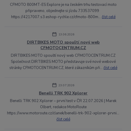
CFMOTO 800MT-ES Explore je na českém trhu testovací moto
připraveno, objednejte si jízdu 733537099
https://4217007.s3.eshop-rychle.cz/cfmoto-800m...
číst celé
13.06.2026
DIRTBIKES MOTO spouští nový web
CFMOTOCENTRUM.CZ
DIRTBIKES MOTO spouští nový web CFMOTOCENTRUM.CZ
Společnost DIRTBIKES MOTO představuje své nové webové
stránky CFMOTOCENTRUM.CZ, které zákazníkům při...
číst celé
23.07.2026
Benelli TRK 902 Xplorer
Benelli TRK 902 Xplorer – první test v ČR 22.07.2026 | Marek
Olbert, redakce MotoRoute
https://www.motoroute.cz/clanek/benelli-trk-902-xplorer-prvni...
číst celé