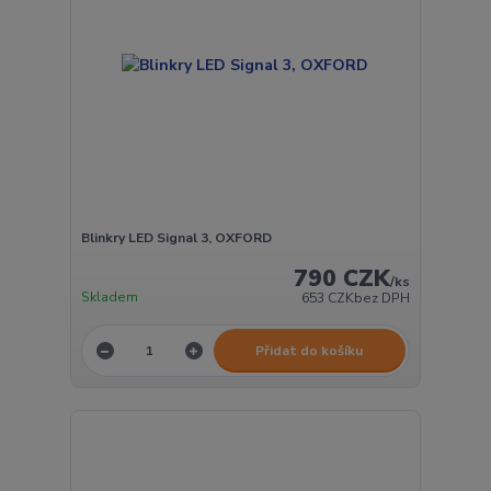
Blinkry LED Signal 3, OXFORD
790 CZK
/
ks
Skladem
653 CZK
bez DPH
Přidat do košíku