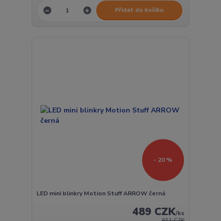
Přidat do košíku
- 20 %
LED mini blinkry Motion Stuff ARROW černá
489 CZK
/
ks
611 CZK