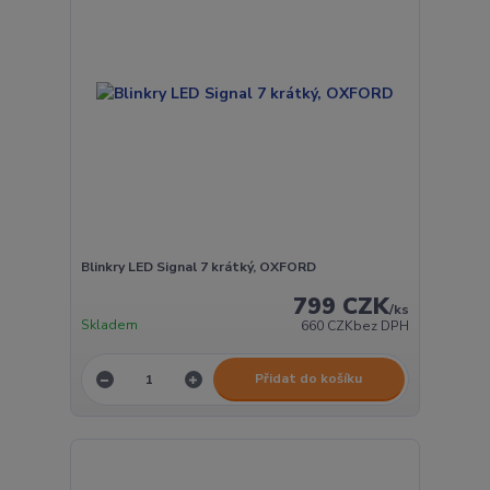
Blinkry LED Signal 7 krátký, OXFORD
799 CZK
/
ks
Skladem
660 CZK
bez DPH
Přidat do košíku