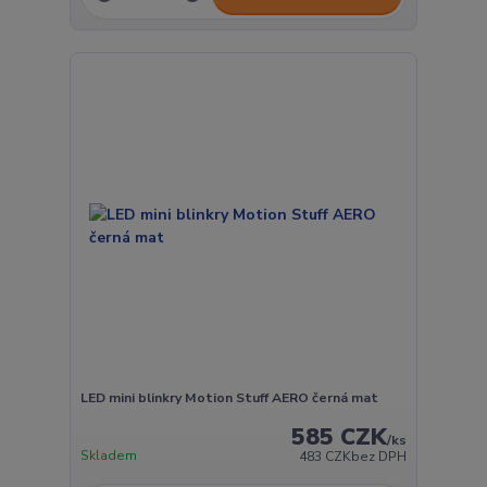
LED mini blinkry Motion Stuff AERO černá mat
585 CZK
/
ks
Skladem
483 CZK
bez DPH