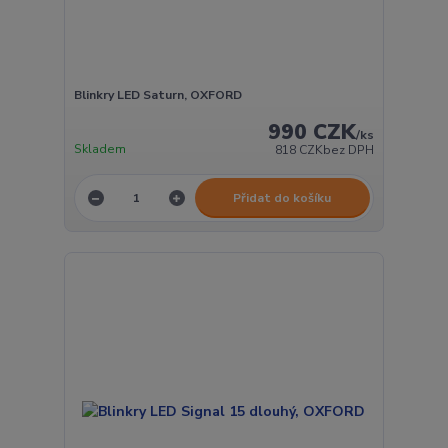
Blinkry LED Saturn, OXFORD
990 CZK
/
ks
Skladem
818 CZK
bez DPH
Přidat do košíku