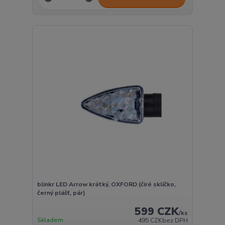
blinkr LED Arrow krátký, OXFORD (čiré sklíčko,
černý plášť, pár)
599 CZK
/
ks
Skladem
495 CZK
bez DPH