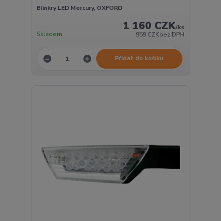
Blinkry LED Mercury, OXFORD
1 160 CZK
/
ks
Skladem
959 CZK
bez DPH
Přidat do košíku