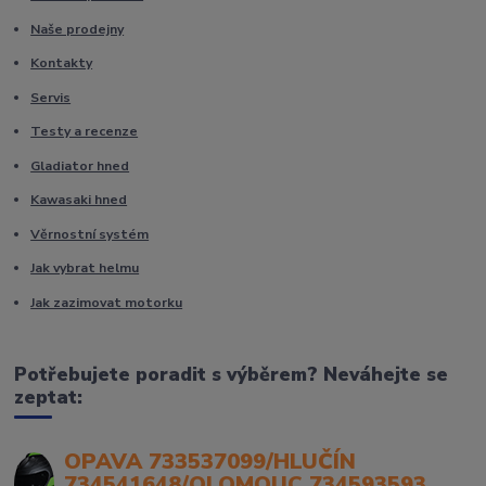
Naše prodejny
Kontakty
Servis
Testy a recenze
Gladiator hned
Kawasaki hned
Věrnostní systém
Jak vybrat helmu
Jak zazimovat motorku
Potřebujete poradit s výběrem? Neváhejte se
zeptat:
OPAVA 733537099/HLUČÍN
734541648/OLOMOUC 734593593