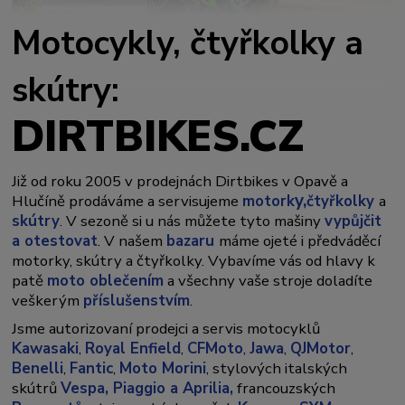
Motocykly, čtyřkolky a
skútry:
DIRTBIKES.CZ
Již od roku 2005 v prodejnách Dirtbikes v Opavě a
y,
Hlučíně prodáváme a servisujeme
motork
čtyřkolky
a
skútry
. V sezoně si u nás můžete tyto mašiny
vypůjčit
a otestovat
. V našem
bazaru
máme ojeté i předváděcí
motorky, skútry a čtyřkolky. Vybavíme vás od hlavy k
patě
moto oblečením
a všechny vaše stroje doladíte
veškerým
příslušenstvím
.
Jsme autorizovaní prodejci a servis motocyklů
Kawasaki
,
Royal Enfield
,
CFMoto
,
Jawa
,
QJMotor
,
Benelli
,
Fantic
,
Moto Morini
, stylových italských
skútrů
Vespa,
Piaggio a Aprilia,
francouzských