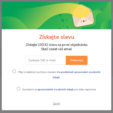
OPAVA 733537099/HLUČÍN
734541648/OLOMOUC 734593593
0
0,00 CZK
Získejte slevu
Menu
Získejte 100 Kč slevu na první objednávku
Stačí zadat váš email
PRO STROJE
MOTO PŘÍSLUŠENSTVÍ
KUFRY / BRAŠNY /
MONTÁŽNÍ SADY / TANKVAKY / VAKY
POUZDRA NA TELEFONY,
Odeslat
NAVIGACE, PŘÍSLUŠENSTVÍ
BEELINE MOTO navigace na motocykl,
black
Přeji si odebírat novinky e-mailem dle
podmínek zpracování osobních
údajů
.
BEELINE MOTO navigace na motocykl,
Souhlasím se
zpracováním osobních údajů
pro účely registrace.
black
Zavřít
Akce