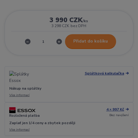
3 990 CZK
/
ks
3 298 CZK
bez DPH
Přidat do košíku
Splátková kalkulačka
Nákup na splátky
Více informací
4 × 997 Kč
Bez navýšení
Rozložená platba
Zaplať jen 1/4 ceny a zbytek později
Více informací