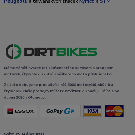
Peugeotů
a taiwanských značek
Kymco
a
SYM
.
Máme téměř dvacet let zkušeností se servisem a prodejem
motorek, čtyřkolek, skútrů a věškerého moto příslušenství.
Za tuto dobu jsme prodali více něž 6000 motocyklů, skútrů a
čtyřkolek. Naše prodejny můžete navštívit v Opavě, Hlučíně a od
dubna 2025 v Olomouci.