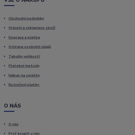
VŠE O NÁKUPU
Obchodní podmínky
Vrácení a reklamace zboží
Doprava a platba
Ochrana osobních údajů
Tabulky velikostí
Platební metody
Nákup na splátky
Rozložení platby
O NÁS
O nás
Proč koupit u nás