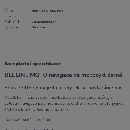
Číslo
BEBLD2.0_BLK HL/
produktu:
EAN kód:
703856894327
Výrobce:
Beeline
Kompletní specifikace
BEELINE MOTO navigace na motocykl černá
Soustřeďte se na jízdu, o zbytek se postaráme my.
Vědět, kam jít, je zásadní pro každou skvělou jízdu. Stávající
satelitní navigace jsou neohrabané, drahé a rušivé, telefony jsou
křehké s krátkou životností baterie.
Zasloužíš si něco lepšího.