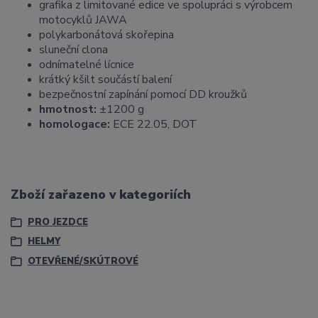
grafika z limitované edice ve spolupráci s výrobcem
motocyklů JAWA
polykarbonátová skořepina
sluneční clona
odnímatelné lícnice
krátký kšilt součástí balení
bezpečnostní zapínání pomocí DD kroužků
hmotnost:
±1200 g
homologace:
ECE 22.05, DOT
Zboží zařazeno v kategoriích
PRO JEZDCE
HELMY
OTEVŘENÉ/SKÚTROVÉ