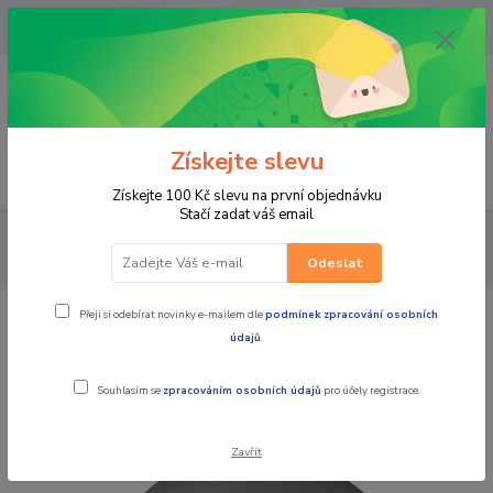
OPAVA 733537099/HLUČÍN
734541648/OLOMOUC 734593593
0
0,00 CZK
Získejte slevu
Menu
Získejte 100 Kč slevu na první objednávku
Stačí zadat váš email
PRO JEZDCE
HELMY
OTEVŘENÉ/SKÚTROVÉ
CASSIDA
Otevřená moto přilba Oxygen Jawa OHC šedá
Odeslat
Přeji si odebírat novinky e-mailem dle
podmínek zpracování osobních
CASSIDA Otevřená moto přilba
údajů
.
Oxygen Jawa OHC šedá
Souhlasím se
zpracováním osobních údajů
pro účely registrace.
Zavřít