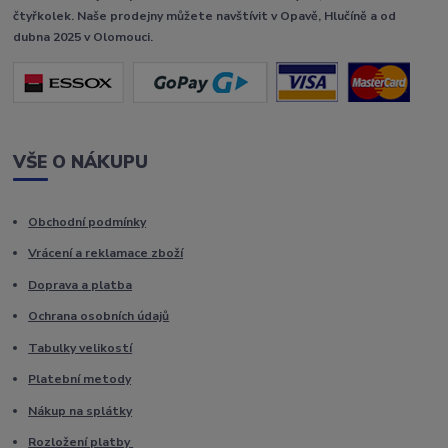
čtyřkolek. Naše prodejny můžete navštívit v Opavě, Hlučíně a od
dubna 2025 v Olomouci.
VŠE O NÁKUPU
Obchodní podmínky
Vrácení a reklamace zboží
Doprava a platba
Ochrana osobních údajů
Tabulky velikostí
Platební metody
Nákup na splátky
Rozložení platby