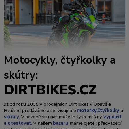
Motocykly, čtyřkolky a
skútry:
DIRTBIKES.CZ
Již od roku 2005 v prodejnách Dirtbikes v Opavě a
y,
Hlučíně prodáváme a servisujeme
motork
čtyřkolky
a
skútry
. V sezoně si u nás můžete tyto mašiny
vypůjčit
a otestovat
. V našem
bazaru
máme ojeté i předváděcí