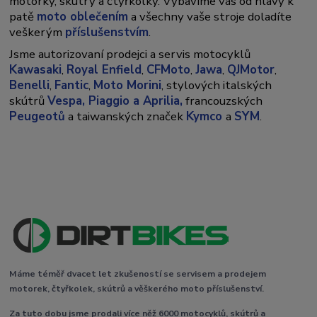
motorky, skútry a čtyřkolky. Vybavíme vás od hlavy k
patě
moto oblečením
a všechny vaše stroje doladíte
veškerým
příslušenstvím
.
Jsme autorizovaní prodejci a servis motocyklů
Kawasaki
,
Royal Enfield
,
CFMoto
,
Jawa
,
QJMotor
,
Benelli
,
Fantic
,
Moto Morini
, stylových italských
skútrů
Vespa,
Piaggio a Aprilia,
francouzských
Peugeotů
a taiwanských značek
Kymco
a
SYM
.
Máme téměř dvacet let zkušeností se servisem a prodejem
motorek, čtyřkolek, skútrů a věškerého moto příslušenství.
Za tuto dobu jsme prodali více něž 6000 motocyklů, skútrů a