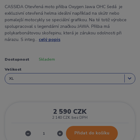
CASSIDA Otevřená moto přilba Oxygen Jawa OHC šedá je
exkluzivní otevřená helma ideální například na skútr nebo
pomalejší motocykly se speciální grafikou. Na té totiž výrobce
spolupracoval s legendární značkou JAWA. Přilba má
polykarbonátovou skořepinu, která je zárukou odolnosti při
nárazu. S integ...
celý popis
Dostupnost
Skladem
Velikost
2 590 CZK
2 140 CZK
bez DPH
Přidat do košíku