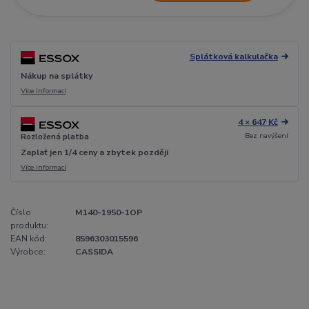
Splátková kalkulačka
Nákup na splátky
Více informací
4 × 647 Kč
Bez navýšení
Rozložená platba
Zaplať jen 1/4 ceny a zbytek později
Více informací
Číslo
M140-1950-1OP
produktu:
EAN kód:
8596303015596
Výrobce:
CASSIDA