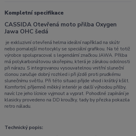
Kompletní specifikace
CASSIDA Otevřená moto přilba Oxygen
Jawa OHC šedá
je exkluzivní otevřená helma ideální například na skútr
nebo pomalejší motocykly se speciální grafikou. Na té totiž
výrobce spolupracoval s legendární značkou JAWA. Přilba
má polykarbonátovou skořepinu, která je zárukou odolnosti
při nárazu. S integrovanou vysouvatelnou vnitřní sluneční
clonou zaručuje dobrý rozhled i při jízdě proti prudkému
slunečnímu světlu. Při této situaci přijde vhod i krátký kšilt.
Komfortní, příjemně měkký interiér je další výhodou přilby,
navíc lze jeho lícnice vyjmout a vyprat. Pohodlné zapínání je
klasicky provedeno na DD kroužky, tady by přezka pokazila
retro náladu.
Technický popis: