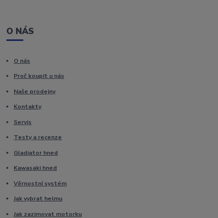
O NÁS
O nás
Proč koupit u nás
Naše prodejny
Kontakty
Servis
Testy a recenze
Gladiator hned
Kawasaki hned
Věrnostní systém
Jak vybrat helmu
Jak zazimovat motorku