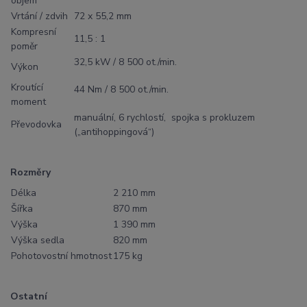
objem
Vrtání / zdvih
72 x 55,2 mm
Kompresní
11,5 : 1
poměr
32,5 kW / 8 500 ot./min.
Výkon
Kroutící
44 Nm / 8 500 ot./min.
moment
manuální, 6 rychlostí, spojka s prokluzem
Převodovka
(„antihoppingová“)
Rozměry
Délka
2 210 mm
Šířka
870 mm
Výška
1 390 mm
Výška sedla
820 mm
Pohotovostní hmotnost
175 kg
Ostatní