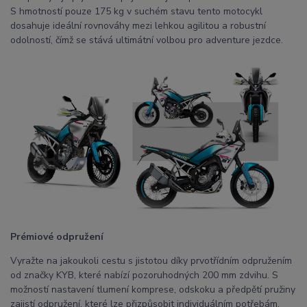
S hmotností pouze 175 kg v suchém stavu tento motocykl
dosahuje ideální rovnováhy mezi lehkou agilitou a robustní
odolností, čímž se stává ultimátní volbou pro adventure jezdce.
Prémiové odpružení
Vyražte na jakoukoli cestu s jistotou díky prvotřídním odpružením
od značky KYB, které nabízí pozoruhodných 200 mm zdvihu. S
možností nastavení tlumení komprese, odskoku a předpětí pružiny
zajistí odpružení, které lze přizpůsobit individuálním potřebám,