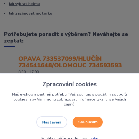
Jak vybrat helmu
Jak zazimovat motorku
Potřebujete poradit s výběrem? Neváhejte se
zeptat:
OPAVA 733537099/HLUČÍN
734541648/OLOMOUC 734593593
8:30 - 17:00
Zpracování cookies
Náš e-shop a partneři potřebují Váš souhlas s použitím souborů
cookies, aby Vám mohli zobrazovat informace týkající se Vašich
zájmů.
Souhlasím
Nastavení
Největší prodejce motorek, čtyřkolek a skútrů na Severní Moravě to je
Dirtbikes.cz
Grafika:
Poradnyweb.cz
Souhlas můžete odmítnout
zde
.