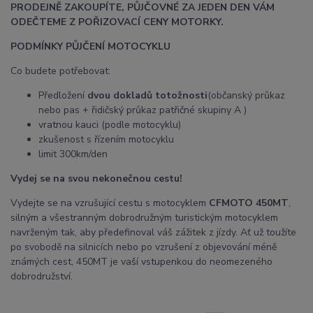
PRODEJNĚ ZAKOUPÍTE, PŮJČOVNÉ ZA JEDEN DEN VÁM
ODEČTEME Z POŘIZOVACÍ CENY MOTORKY.
PODMÍNKY PŮJČENÍ MOTOCYKLU
Co budete potřebovat:
Předložení
dvou dokladů totožnosti
(občanský průkaz
nebo pas + řidičský průkaz patřičné skupiny A )
vratnou kauci (podle motocyklu)
zkušenost s řízením motocyklu
limit 300km/den
Vydej se na svou nekonečnou cestu!
Vydejte se na vzrušující cestu s motocyklem
CFMOTO 450MT
,
silným a všestranným dobrodružným turistickým motocyklem
navrženým tak, aby předefinoval váš zážitek z jízdy. Ať už toužíte
po svobodě na silnicích nebo po vzrušení z objevování méně
známých cest, 450MT je vaší vstupenkou do neomezeného
dobrodružství.