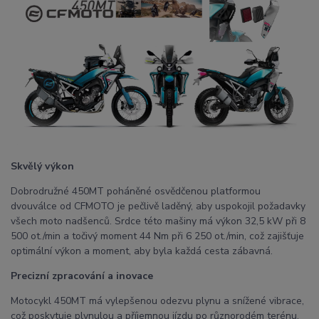
Skvělý výkon
Dobrodružné 450MT poháněné osvědčenou platformou
dvouválce od CFMOTO je pečlivě laděný, aby uspokojil požadavky
všech moto nadšenců. Srdce této mašiny má výkon 32,5 kW při 8
500 ot./min a točivý moment 44 Nm při 6 250 ot./min, což zajišťuje
optimální výkon a moment, aby byla každá cesta zábavná.
Precizní zpracování a inovace
Motocykl 450MT má vylepšenou odezvu plynu a snížené vibrace,
což poskytuje plynulou a příjemnou jízdu po různorodém terénu.