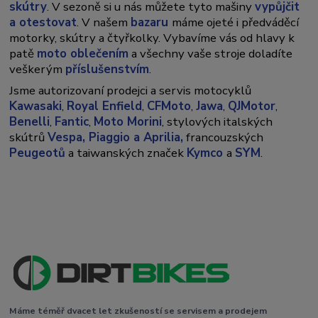
skútry
. V sezoně si u nás můžete tyto mašiny
vypůjčit
a otestovat
. V našem
bazaru
máme ojeté i předváděcí
motorky, skútry a čtyřkolky. Vybavíme vás od hlavy k
patě
moto oblečením
a všechny vaše stroje doladíte
veškerým
příslušenstvím
.
Jsme autorizovaní prodejci a servis motocyklů
Kawasaki
,
Royal Enfield
,
CFMoto
,
Jawa
,
QJMotor
,
Benelli
,
Fantic
,
Moto Morini
, stylových italských
skútrů
Vespa,
Piaggio a Aprilia,
francouzských
Peugeotů
a taiwanských značek
Kymco
a
SYM
.
Máme téměř dvacet let zkušeností se servisem a prodejem