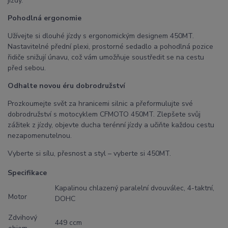
jízdy.
Pohodlná ergonomie
Užívejte si dlouhé jízdy s ergonomickým designem 450MT.
Nastavitelné přední plexi, prostorné sedadlo a pohodlná pozice
řidiče snižují únavu, což vám umožňuje soustředit se na cestu
před sebou.
Odhalte novou éru dobrodružství
Prozkoumejte svět za hranicemi silnic a přeformulujte své
dobrodružství s motocyklem CFMOTO 450MT. Zlepšete svůj
zážitek z jízdy, objevte ducha terénní jízdy a učiňte každou cestu
nezapomenutelnou.
Vyberte si sílu, přesnost a styl – vyberte si 450MT.
Specifikace
Kapalinou chlazený paralelní dvouválec, 4-taktní,
Motor
DOHC
Zdvihový
449 ccm