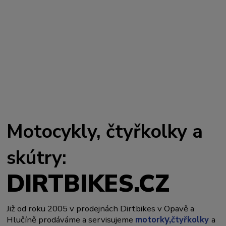
Motocykly, čtyřkolky a
skútry:
DIRTBIKES.CZ
Již od roku 2005 v prodejnách Dirtbikes v Opavě a
y,
Hlučíně prodáváme a servisujeme
motork
čtyřkolky
a