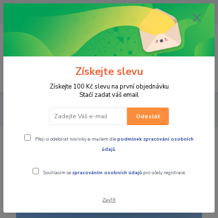
OPAVA 733537099/HLUČÍN
734541648/OLOMOUC 734593593
0
0,00 CZK
Získejte slevu
Menu
Získejte 100 Kč slevu na první objednávku
Stačí zadat váš email
MOTOCYKLY
CFMOTO
Adventure
CFMOTO 450MT
půjčovna Olomouc
Odeslat
Přeji si odebírat novinky e-mailem dle
podmínek zpracování osobních
CFMOTO 450MT půjčovna Olomouc
údajů
.
Souhlasím se
zpracováním osobních údajů
pro účely registrace.
Zavřít