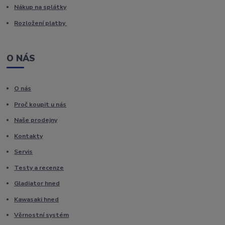
Nákup na splátky
Rozložení platby
O NÁS
O nás
Proč koupit u nás
Naše prodejny
Kontakty
Servis
Testy a recenze
Gladiator hned
Kawasaki hned
Věrnostní systém