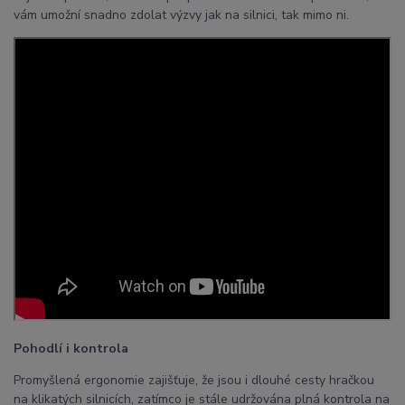
vám umožní snadno zdolat výzvy jak na silnici, tak mimo ni.
Pohodlí i kontrola
Promyšlená ergonomie zajišťuje, že jsou i dlouhé cesty hračkou
na klikatých silnicích, zatímco je stále udržována plná kontrola na