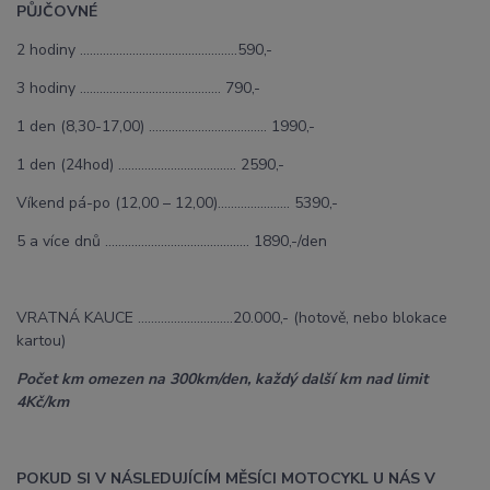
PŮJČOVNÉ
2 hodiny ................................................590,-
3 hodiny ………………………….......…... 790,-
1 den (8,30-17,00) ……………………………... 1990,-
1 den (24hod) ……………………………... 2590,-
Víkend pá-po (12,00 – 12,00)………….......... 5390,-
5 a více dnů …………………………………….. 1890,-/den
VRATNÁ KAUCE ………………….…….20.000,- (hotově, nebo blokace
kartou)
Počet km omezen na 300km/den, každý další km nad limit
4Kč/km
POKUD SI V NÁSLEDUJÍCÍM MĚSÍCI MOTOCYKL U NÁS V