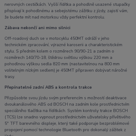
nerovných cestičkách. Vyšší řídítka a pohodlně usazené stupačky
přispívají k pohodlnému a sebejistému zážitku z jízdy, zajistí vám,
že budete mít nad motorkou vždy perfektní kontrolu.
Zábava nekončí ani mimo silnici
Off-roadový duch se v motocyklu 450MT odráží v jeho
technickém zpracování, výrazné karoserii a charakteristickém
stylu. S předním kolem o rozměrech 90/90-21 a zadním o
rozměrech 140/70-18, štědrou světlou výškou 220 mm a
pohodlnou výškou sedla 820 mm (nastavitelnou na 800 mm
volitelným nízkým sedlem) je 450MT připraven dobývat náročné
trasy.
Přepínatelné zadní ABS a kontrola trakce
Přizpůsobte svou jízdu svým preferencím s možností deaktivace
dvoukanálového ABS od BOSCH na zadním kole prostřednictvím
speciálního tlačítka na řídítkách. Systém kontroly trakce BOSCH
(TCS) lze snadno vypnout prostřednictvím uživatelsky přívětivého
5" TFT barevného displeje, který také podporuje bezproblémové
propojení pomocí technologie Bluetooth pro dokonalý zážitek z