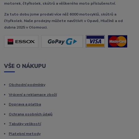
motorek, čtyřkolek, skútrů a věškerého moto příslušenství.
Za tuto dobu jsme prodali více něž 6000 motocyklů, skútrů a
čtyřkolek. Naše prodejny můžete navštívit v Opavě, Hlučíně a od
dubna 2025 v Olomouci.
VŠE O NÁKUPU
Obchodní podmínky
Vrácení a reklamace zboží
Doprava a platba
Ochrana osobních údajů
Tabulky velikostí
Platební metody