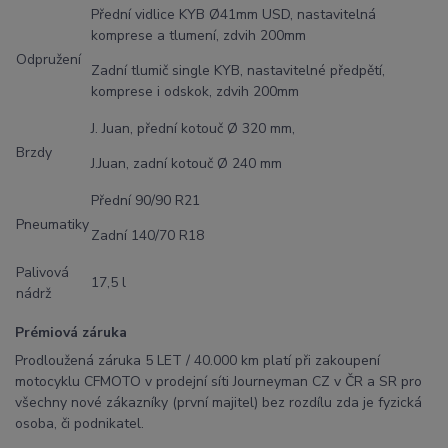
Přední vidlice KYB Ø41mm USD, nastavitelná
komprese a tlumení, zdvih 200mm
Odpružení
Zadní tlumič single KYB, nastavitelné předpětí,
komprese i odskok, zdvih 200mm
J. Juan, přední kotouč Ø 320 mm,
Brzdy
J.Juan, zadní kotouč Ø 240 mm
Přední 90/90 R21
Pneumatiky
Zadní 140/70 R18
Palivová
17,5 l
nádrž
Prémiová záruka
Prodloužená záruka 5 LET / 40.000 km platí při zakoupení
motocyklu CFMOTO v prodejní síti Journeyman CZ v ČR a SR pro
všechny nové zákazníky (první majitel) bez rozdílu zda je fyzická
osoba, či podnikatel.