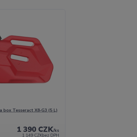
a box Tesseract X8‑G3 (5 L)
1 390 CZK
/
ks
1 149 CZK
bez DPH