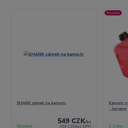
Novinka
SHARK zámek na kanystr
Kanystr n
- červený
549 CZK
/
ks
Skladem
1-3 dny
454 CZK
bez DPH