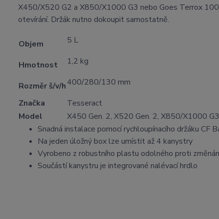
X450/X520 G2 a X850/X1000 G3 nebo Goes Terrox 1000). D
otevírání. Držák nutno dokoupit samostatně.
5 L
Objem
1,2 kg
Hmotnost
400/280/130 mm
Rozměr š/v/h
Značka
Tesseract
Model
X450 Gen. 2, X520 Gen. 2, X850/X1000 G3
Snadná instalace pomocí rychloupínacího držáku CF B
Na jeden úložný box lze umístit až 4 kanystry
Vyrobeno z robustního plastu odolného proti změná
Součástí kanystru je integrované nalévací hrdlo