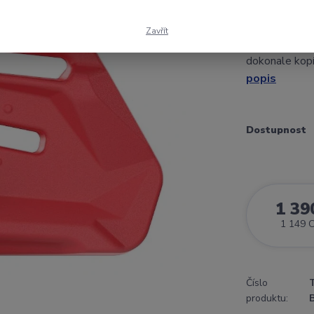
Kanystr o obj
pro zadní box
Zavřít
X450/X520 G
dokonale kopír
popis
Dostupnost
1 39
1 149 
Číslo
produktu: