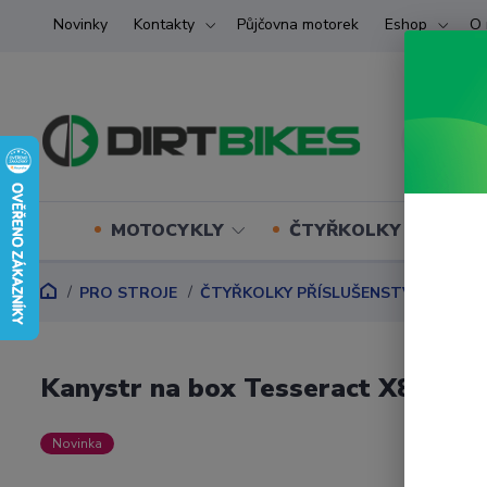
Novinky
Kontakty
Půjčovna motorek
Eshop
O 
MOTOCYKLY
ČTYŘKOLKY (ATV) U
PRO STROJE
ČTYŘKOLKY PŘÍSLUŠENSTVÍ
BOXY,
Kanystr na box Tesseract X8‑G3 (
Novinka