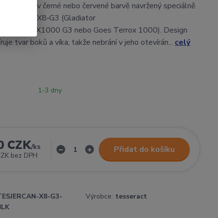
emu 5 litrů v černé nebo červené barvě navržený speciálně
 Tesseract X8‑G3 (Gladiator
2 a X850/X1000 G3 nebo Goes Terrox 1000). Design
uje tvar boků a víka, takže nebrání v jeho otevírán...
celý
1-3 dny
0 CZK
/
ks
Přidat do košíku
CZK
bez DPH
TESJERCAN-X8-G3-
Výrobce:
tesseract
BLK