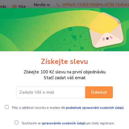
Nevíte si
OPAVA 733537099/HLUČÍN 73454
nás
Více
rady?
Zavolejte.
Hledat
Získejte slevu
TV
SKÚTRY
PRO JEZDCE
PRO STR
Získejte 100 Kč slevu na první objednávku
 KUFRY
KANYSTRY
Kanystr na box Tesseract X8‑G3 (5 L) - ČE
Stačí zadat váš email
Odeslat
5 L) - ČERNÝ
Přeji si odebírat novinky e-mailem dle
podmínek zpracování osobních údajů
.
Souhlasím se
zpracováním osobních údajů
pro účely registrace.
Kanystr na b