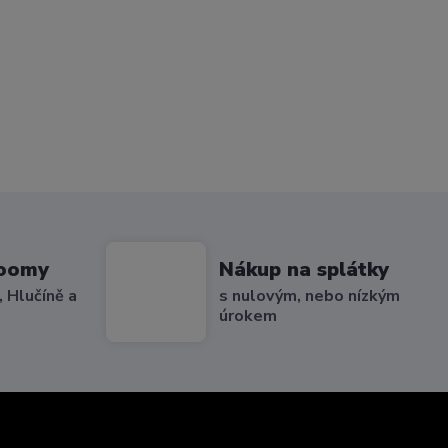
roomy
Nákup na splátky
 Hlučíně a
s nulovým, nebo nízkým
úrokem