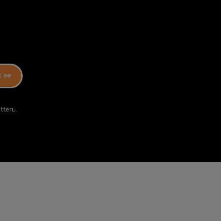
t se
tteru.